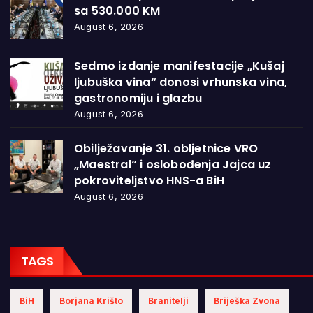
sa 530.000 KM
August 6, 2026
Sedmo izdanje manifestacije „Kušaj
ljubuška vina“ donosi vrhunska vina,
gastronomiju i glazbu
August 6, 2026
Obilježavanje 31. obljetnice VRO
„Maestral“ i oslobođenja Jajca uz
pokroviteljstvo HNS-a BiH
August 6, 2026
TAGS
BiH
Borjana Krišto
Branitelji
Briješka Zvona