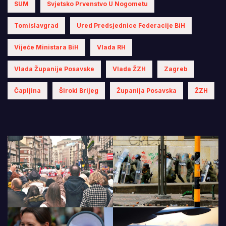
SUM
Svjetsko Prvenstvo U Nogometu
Tomislavgrad
Ured Predsjednice Federacije BiH
Vijeće Ministara BiH
Vlada RH
Vlada Županije Posavske
Vlada ŽZH
Zagreb
Čapljina
Široki Brijeg
Županija Posavska
ŽZH