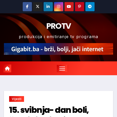
Skip
to
content
PROTV
produkcija i emitiranje tv programa
Vijesti
15. svibnja- dan boli,