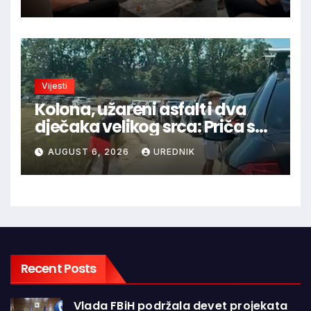
BiH
Vijesti
Kolona, užareni asfalt i dva
dječaka velikog srca: Priča s
granice oduševila regiju
AUGUST 6, 2026
UREDNIK
Recent Posts
Vlada FBiH podržala devet projekata