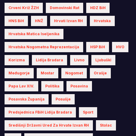
Crveni Križ ŽZH
Domovinski Rat
HDZ BiH
HNS BiH
HNŽ
Hrvati Izvan RH
Hrvatska
Hrvatska Matica Iseljenika
Hrvatska Nogometna Reprezentacija
HSP BiH
HVO
Korizma
Lidija Bradara
Livno
Ljubuški
Međugorje
Mostar
Nogomet
Orašje
Papa Lav XIV.
Politika
Posavina
Posavska Županija
Posušje
Predsjednica FBiH Lidija Bradara
Sport
Središnji Državni Ured Za Hrvate Izvan RH
Stolac