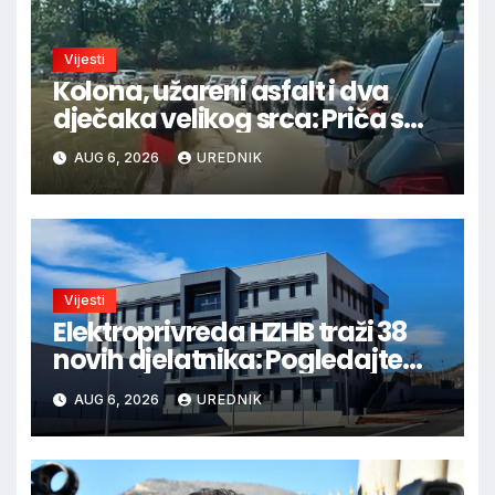
Vijesti
Kolona, užareni asfalt i dva
dječaka velikog srca: Priča s
granice oduševila regiju
AUG 6, 2026
UREDNIK
Vijesti
Elektroprivreda HZHB traži 38
novih djelatnika: Pogledajte
otvorena radna mjesta po
AUG 6, 2026
UREDNIK
gradovima