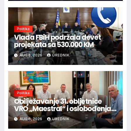
Politika
Vlada FBiH podržala devet
projekata sa 530.000 KM
AUG 6, 2026
UREDNIK
Politika
Obilježavanje 31. obljetnice
VRO „Maestral“ i oslobođenja
Jajca uz pokroviteljstvo HNS-a
AUG 6, 2026
UREDNIK
BiH