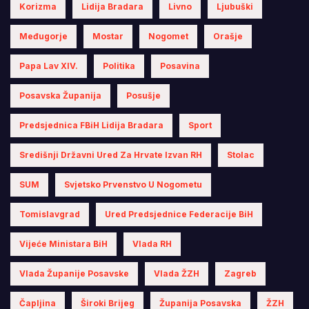
Korizma
Lidija Bradara
Livno
Ljubuški
Međugorje
Mostar
Nogomet
Orašje
Papa Lav XIV.
Politika
Posavina
Posavska Županija
Posušje
Predsjednica FBiH Lidija Bradara
Sport
Središnji Državni Ured Za Hrvate Izvan RH
Stolac
SUM
Svjetsko Prvenstvo U Nogometu
Tomislavgrad
Ured Predsjednice Federacije BiH
Vijeće Ministara BiH
Vlada RH
Vlada Županije Posavske
Vlada ŽZH
Zagreb
Čapljina
Široki Brijeg
Županija Posavska
ŽZH