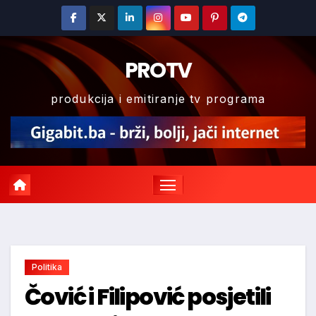
Skip
to
content
PROTV
produkcija i emitiranje tv programa
Politika
Čović i Filipović posjetili