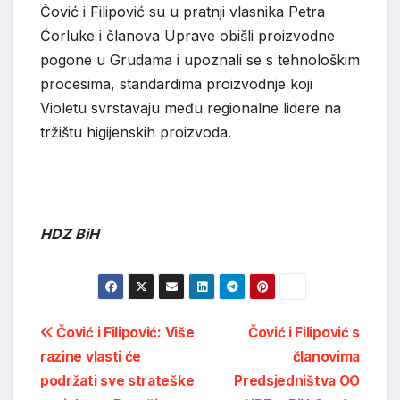
Čović i Filipović su u pratnji vlasnika Petra
Ćorluke
i članova Uprave obišli proizvodne
pogone u Grudama i upoznali se s tehnološkim
procesima, standardima proizvodnje koji
Violetu svrstavaju među regionalne lidere na
tržištu higijenskih proizvoda.
HDZ BiH
Post
Čović i Filipović: Više
Čović i Filipović s
razine vlasti će
članovima
navigation
podržati sve strateške
Predsjedništva OO