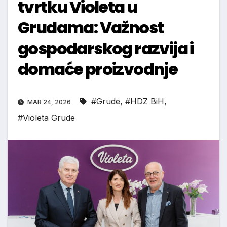
tvrtku Violeta u
Grudama: Važnost
gospodarskog razvija i
domaće proizvodnje
#Grude
,
#HDZ BiH
,
MAR 24, 2026
#Violeta Grude