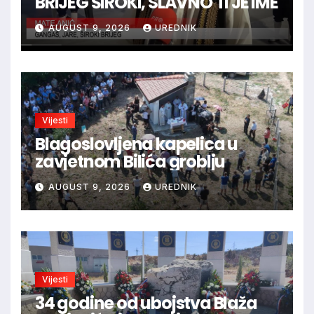
BRIJEG ŠIROKI, SLAVNO TI JE IME
AUGUST 9, 2026
UREDNIK
Vijesti
Blagoslovljena kapelica u
zavjetnom Bilića groblju
AUGUST 9, 2026
UREDNIK
Vijesti
34 godine od ubojstva Blaža