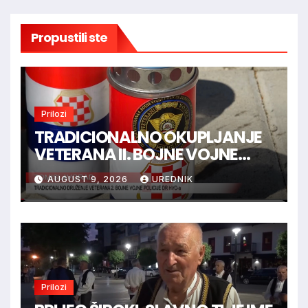
Propustili ste
Prilozi
TRADICIONALNO OKUPLJANJE
VETERANA II. BOJNE VOJNE
POLICIJE HVO-a -
AUGUST 9, 2026
UREDNIK
TOMISLAVGRAD
Prilozi