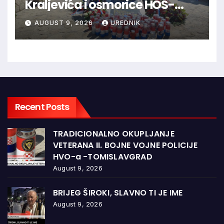
Kraljevića i osmorice HOS-
ovaca: Danas najavljen novi
AUGUST 9, 2026
UREDNIK
sudski postupak
Recent Posts
TRADICIONALNO OKUPLJANJE
VETERANA II. BOJNE VOJNE POLICIJE
HVO-a -TOMISLAVGRAD
August 9, 2026
BRIJEG ŠIROKI, SLAVNO TI JE IME
August 9, 2026