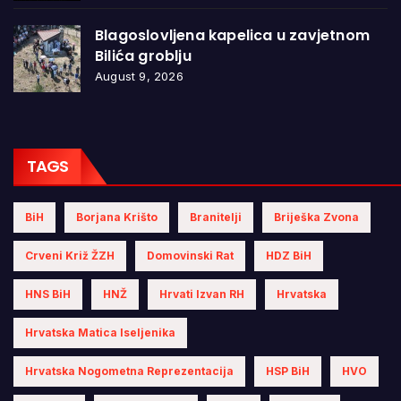
Blagoslovljena kapelica u zavjetnom
Bilića groblju
August 9, 2026
TAGS
BiH
Borjana Krišto
Branitelji
Briješka Zvona
Crveni Križ ŽZH
Domovinski Rat
HDZ BiH
HNS BiH
HNŽ
Hrvati Izvan RH
Hrvatska
Hrvatska Matica Iseljenika
Hrvatska Nogometna Reprezentacija
HSP BiH
HVO