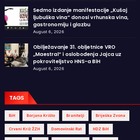
Sedmo izdanje manifestacije „Kušaj
ljubuška vina“ donosi vrhunska vina,
gastronomiju i glazbu
August 6, 2026
Obilježavanje 31. obljetnice VRO
„Maestral“ i oslobođenja Jajca uz
pokroviteljstvo HNS-a BiH
August 6, 2026
TAGS
BiH
Borjana Krišto
Branitelji
Briješka Zvona
Crveni Križ ŽZH
Domovinski Rat
HDZ BiH