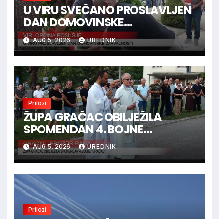
U VIRU SVEČANO PROSLAVLJEN
DAN DOMOVINSKE
ZAHVALNOSTI
AUG 5, 2026
UREDNIK
Prilozi
ŽUPA GRAČAC OBILJEŽILA
SPOMENDAN 4. BOJNE
“GRAČAC”
AUG 5, 2026
UREDNIK
Prilozi