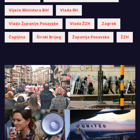
Vijeće Ministara BiH
Vlada RH
Vlada Županije Posavske
Vlada ŽZH
Zagreb
Čapljina
Široki Brijeg
Županija Posavska
ŽZH