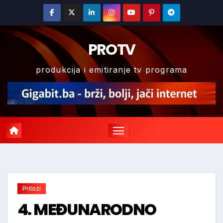
Skip
to
content
PROTV
produkcija i emitiranje tv programa
Prilozi
4. MEĐUNARODNO