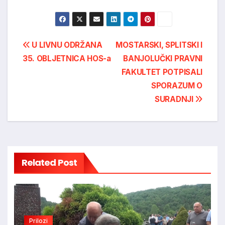
Post
U LIVNU ODRŽANA
MOSTARSKI, SPLITSKI I
35. OBLJETNICA HOS-a
BANJOLUČKI PRAVNI
navigation
FAKULTET POTPISALI
SPORAZUM O
SURADNJI
Related Post
Prilozi