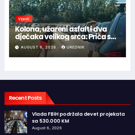
Vijesti
Kolona, užareni asfalt i dva
dječaka velikog srca: Priča s
granice oduševila regiju
AUGUST 6, 2026
UREDNIK
Recent Posts
Vlada FBiH podržala devet projekata
sa 530.000 KM
August 6, 2026