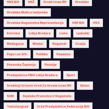
HNS BiH
HNŽ
Hrvati Izvan RH
Hrvatska
Hrvatska Matica Iseljenika
Hrvatska Nogometna Reprezentacija
HSP BiH
HVO
Korizma
Lidija Bradara
Livno
Ljubuški
Međugorje
Mostar
Nogomet
Orašje
Papa Lav XIV.
Politika
Posavina
Posavska Županija
Posušje
Predsjednica FBiH Lidija Bradara
Sport
Središnji Državni Ured Za Hrvate Izvan RH
Stolac
SUM
Svjetsko Prvenstvo U Nogometu
Tomislavgrad
Ured Predsjednice Federacije BiH