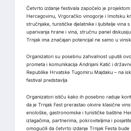
Četvrto izdanje festivala započelo je projekto
Hercegovinu, Vrgoračko vinogorje i Imotsku kra
stručnjake, turističke djelatnike i ljubitelje vin
uparivanja hrane i vina, stručnu panel diskusi
Trnjak ima značajan potencijal ne samo u vinsko
Organizatori su posebnu zahvalnost uputili ovo
prometa i komunikacija Andrijani Katić i državn
Republike Hrvatske Tugomiru Majdaku – na iskaza
festival predstavlja
Organizatori ističu kako ih posebno raduje kontin
da je Trnjak Fest prerastao okvire klasične vin
enološke, gastronomske i turističke baštine Her
izlagačima, partnerima, pokroviteljima i posjet
omogućili da četvrto izdanje Trnjak Festa bude 