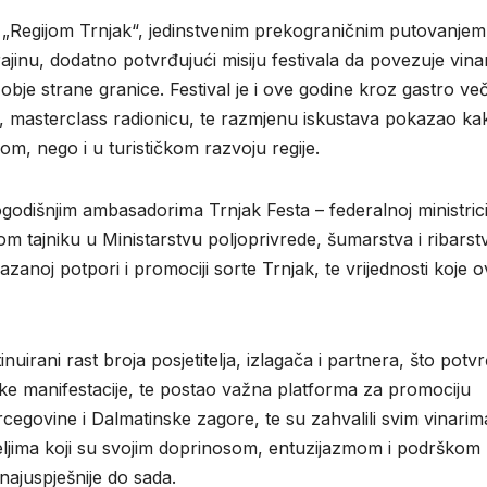
m „Regijom Trnjak“, jedinstvenim prekograničnim putovanje
jinu, dodatno potvrđujući misiju festivala da povezuje vina
a s obje strane granice. Festival je i ove godine kroz gastro ve
ju, masterclass radionicu, te razmjenu iskustava pokazao ka
m, nego i u turističkom razvoju regije.
godišnjim ambasadorima Trnjak Festa – federalnoj ministric
om tajniku u Ministarstvu poljoprivrede, šumarstva i ribarst
noj potpori i promociji sorte Trnjak, te vrijednosti koje o
uirani rast broja posjetitelja, izlagača i partnera, što potv
ske manifestacije, te postao važna platforma za promociju
cegovine i Dalmatinske zagore, te su zahvalili svim vinarim
iteljima koji su svojim doprinosom, entuzijazmom i podrškom
najuspješnije do sada.