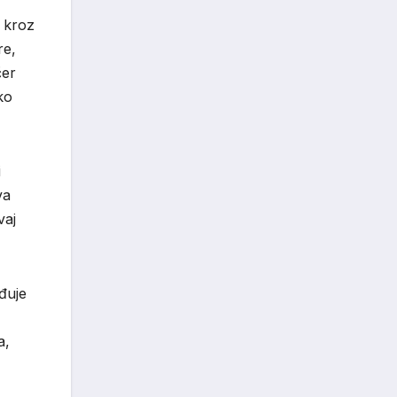
m kroz
re,
čer
ko
i
va
vaj
rđuje
a,