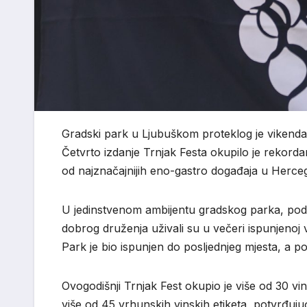
Gradski park u Ljubuškom proteklog je vikenda 
Četvrto izdanje Trnjak Festa okupilo je rekordan 
od najznačajnijih eno-gastro događaja u Hercegovi
U jedinstvenom ambijentu gradskog parka, pod zv
dobrog druženja uživali su u večeri ispunjen
Park je bio ispunjen do posljednjeg mjesta, a poz
Ovogodišnji Trnjak Fest okupio je više od 30 vi
više od 45 vrhunskih vinskih etiketa, potvrđuju