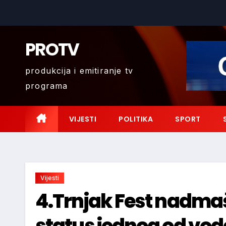
Skip
to
content
PROTV
produkcija i emitiranje tv
programa
VIJESTI
POLITIKA
SPORT
Vijesti
4.Trnjak Fest nadmaš
status jednog od vode