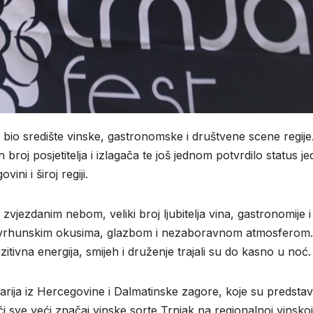
bio središte vinske, gastronomske i društvene scene regije
broj posjetitelja i izlagača te još jednom potvrdilo status j
ni i široj regiji.
jezdanim nebom, veliki broj ljubitelja vina, gastronomije i
oj vrhunskim okusima, glazbom i nezaboravnom atmosferom.
itivna energija, smijeh i druženje trajali su do kasno u noć.
narija iz Hercegovine i Dalmatinske zagore, koje su predstav
ći sve veći značaj vinske sorte Trnjak na regionalnoj vinskoj