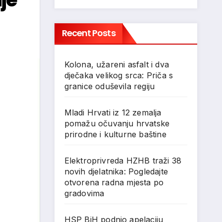
Recent Posts
Kolona, užareni asfalt i dva
dječaka velikog srca: Priča s
granice oduševila regiju
Mladi Hrvati iz 12 zemalja
pomažu očuvanju hrvatske
prirodne i kulturne baštine
Elektroprivreda HZHB traži 38
novih djelatnika: Pogledajte
otvorena radna mjesta po
gradovima
HSP BiH podnio apelaciju