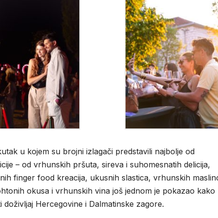
tak u kojem su brojni izlagači predstavili najbolje od
je – od vrhunskih pršuta, sireva i suhomesnatih delicija,
ih finger food kreacija, ukusnih slastica, vrhunskih maslin
utohtonih okusa i vrhunskih vina još jednom je pokazao kako
iti doživljaj Hercegovine i Dalmatinske zagore.