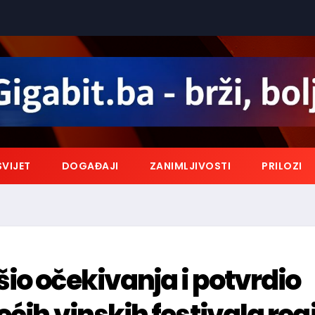
SVIJET
DOGAĐAJI
ZANIMLJIVOSTI
PRILOZI
io očekivanja i potvrdio
ćih vinskih festivala regi