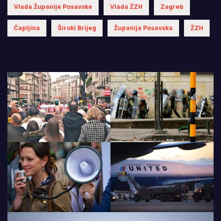
Vlada Županije Posavske
Vlada ŽZH
Zagreb
Čapljina
Široki Brijeg
Županija Posavska
ŽZH