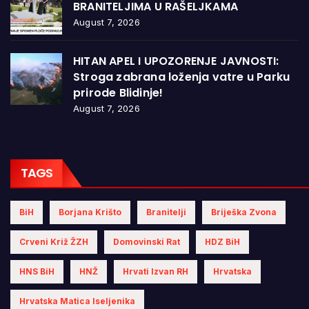
BRANITELJIMA U RAŠELJKAMA
August 7, 2026
HITAN APEL I UPOZORENJE JAVNOSTI:
Stroga zabrana loženja vatre u Parku
prirode Blidinje!
August 7, 2026
TAGS
BiH
Borjana Krišto
Branitelji
Briješka Zvona
Crveni Križ ŽZH
Domovinski Rat
HDZ BiH
HNS BiH
HNŽ
Hrvati Izvan RH
Hrvatska
Hrvatska Matica Iseljenika