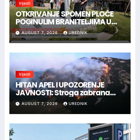
Vijesti
OTKRIVANJE SPOMEN PLOČE
POGINULIM BRANITELJIMA U
RAŠELJKAMA
AUGUST 7, 2026
UREDNIK
Vijesti
HITAN APEL I UPOZORENJE
JAVNOSTI: Stroga zabrana
loženja vatre u Parku prirode
AUGUST 7, 2026
UREDNIK
Blidinje!