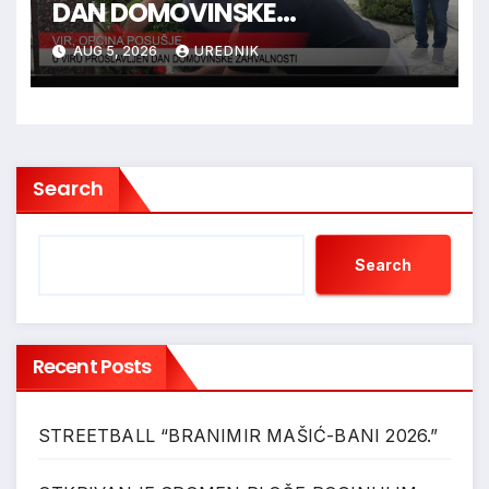
DAN DOMOVINSKE
ZAHVALNOSTI
AUG 5, 2026
UREDNIK
Search
Search
Recent Posts
STREETBALL “BRANIMIR MAŠIĆ-BANI 2026.”