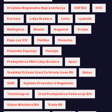
Hrvatska Nogometna Reprezentacija
HSP BiH
HVO
Korizma
Lidija Bradara
Livno
Ljubuški
Međugorje
Mostar
Nogomet
Orašje
Papa Lav XIV.
Politika
Posavina
Posavska Županija
Posušje
Predsjednica FBiH Lidija Bradara
Sport
Središnji Državni Ured Za Hrvate Izvan RH
Stolac
SUM
Svjetsko Prvenstvo U Nogometu
Tomislavgrad
Ured Predsjednice Federacije BiH
Vijeće Ministara BiH
Vlada RH