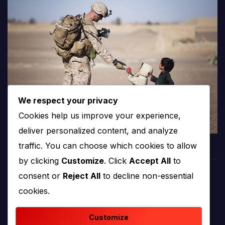
We respect your privacy
Cookies help us improve your experience,
deliver personalized content, and analyze
traffic. You can choose which cookies to allow
by clicking
Customize
. Click
Accept All
to
consent or
Reject All
to decline non-essential
PROTV
cookies.
produkcija i emitiranje tv programa
Customize