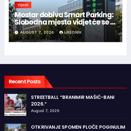
Vijesti
Mostar dobiva Smart Parking:
Slobodna mjesta vidjet će se u
aplikaciji
AUGUST 7, 2026
UREDNIK
Recent Posts
STREETBALL “BRANIMIR MAŠIĆ-BANI
2026.”
August 7, 2026
OTKRIVANJE SPOMEN PLOČE POGINULIM