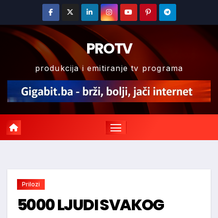
Skip
to
content
PROTV
produkcija i emitiranje tv programa
Prilozi
5000 LJUDI SVAKOG