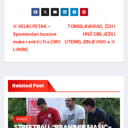
Post
VELIKI PETAK –
TOMISLAVGRAD, ŽZH I
Spomendan Isusove
HNŽ OBILJEŽILI
navigation
muke i smrti / fra ĆIRO
UTEMELJENJE HVO-a
LOVRIĆ
Related Post
Prilozi
STREETBALL “BRANIMIR MAŠIĆ-