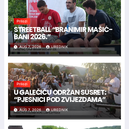
Prilozi
STREETBALL “BRANIMIR MAŠIĆ-
BANI 2026.”
AUG 7, 2026
UREDNIK
Prilozi
U GALEČIĆU ODRŽAN SUSRET:
“PJESNICI POD ZVIJEZDAMA”
AUG 7, 2026
UREDNIK