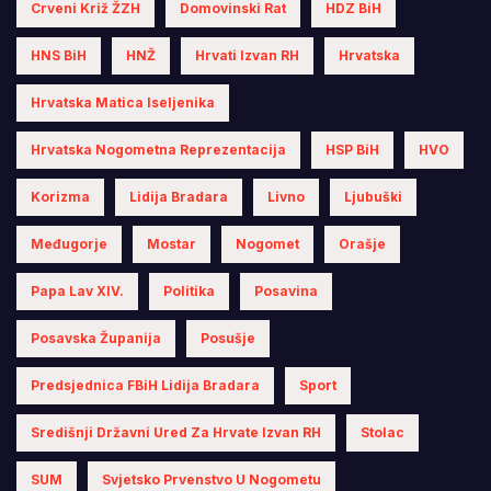
Crveni Križ ŽZH
Domovinski Rat
HDZ BiH
HNS BiH
HNŽ
Hrvati Izvan RH
Hrvatska
Hrvatska Matica Iseljenika
Hrvatska Nogometna Reprezentacija
HSP BiH
HVO
Korizma
Lidija Bradara
Livno
Ljubuški
Međugorje
Mostar
Nogomet
Orašje
Papa Lav XIV.
Politika
Posavina
Posavska Županija
Posušje
Predsjednica FBiH Lidija Bradara
Sport
Središnji Državni Ured Za Hrvate Izvan RH
Stolac
SUM
Svjetsko Prvenstvo U Nogometu