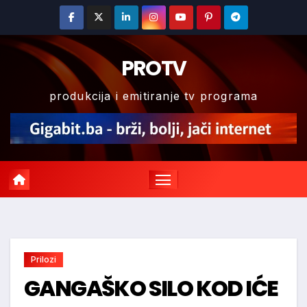
Skip
to
content
PROTV
produkcija i emitiranje tv programa
Prilozi
GANGAŠKO SILO KOD IĆE