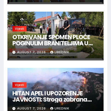
Vijesti
OTKRIVANJE SPOMEN PLOČE
POGINULIM BRANITELJIMA U
RAŠELJKAMA
AUGUST 7, 2026
UREDNIK
Vijesti
HITAN APEL I UPOZORENJE
JAVNOSTI: Stroga zabrana
loženja vatre u Parku prirode
AUGUST 7, 2026
UREDNIK