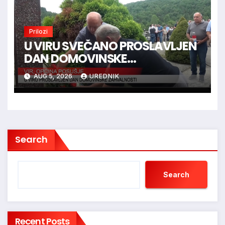
Prilozi
U VIRU SVEČANO PROSLAVLJEN
DAN DOMOVINSKE
ZAHVALNOSTI
AUG 5, 2026
UREDNIK
Search
Search
Recent Posts