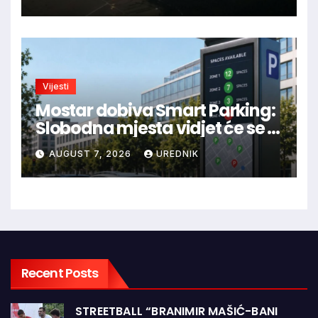
Blidinje!
Vijesti
Mostar dobiva Smart Parking:
Slobodna mjesta vidjet će se u
aplikaciji
AUGUST 7, 2026
UREDNIK
Recent Posts
STREETBALL “BRANIMIR MAŠIĆ-BANI