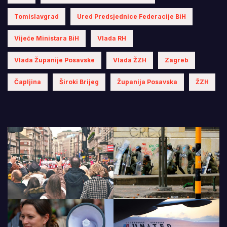
Tomislavgrad
Ured Predsjednice Federacije BiH
Vijeće Ministara BiH
Vlada RH
Vlada Županije Posavske
Vlada ŽZH
Zagreb
Čapljina
Široki Brijeg
Županija Posavska
ŽZH