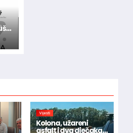
ušaj
elje
Vijesti
Kolona, užareni
asfalt i dva dječaka