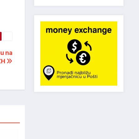
ju na
ZH