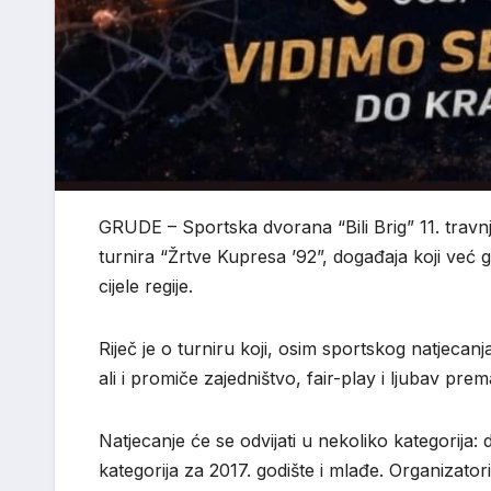
GRUDE – Sportska dvorana “Bili Brig” 11. trav
turnira “Žrtve Kupresa ’92”, događaja koji već 
cijele regije.
Riječ je o turniru koji, osim sportskog natjeca
ali i promiče zajedništvo, fair-play i ljubav p
Natjecanje će se odvijati u nekoliko kategorija: 
kategorija za 2017. godište i mlađe. Organizato