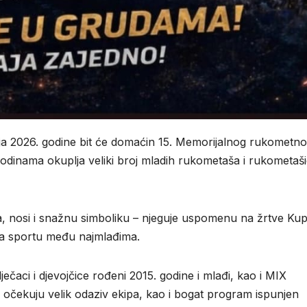
nja 2026. godine bit će domaćin 15. Memorijalnog rukometn
godinama okuplja veliki broj mladih rukometaša i rukometaši
nja, nosi i snažnu simboliku – njeguje uspomenu na žrtve Ku
rema sportu među najmlađima.
dječaci i djevojčice rođeni 2015. godine i mlađi, kao i MIX
ri očekuju velik odaziv ekipa, kao i bogat program ispunjen