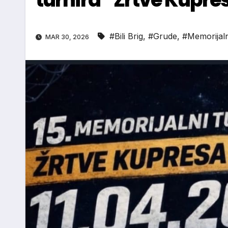
#Bili Brig
,
#Grude
,
#Memorijaln
MAR 30, 2026