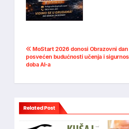
Post
MoStart 2026 donosi Obrazovni dan
posvećen budućnosti učenja i sigurnos
navigation
doba AI-a
Related Post