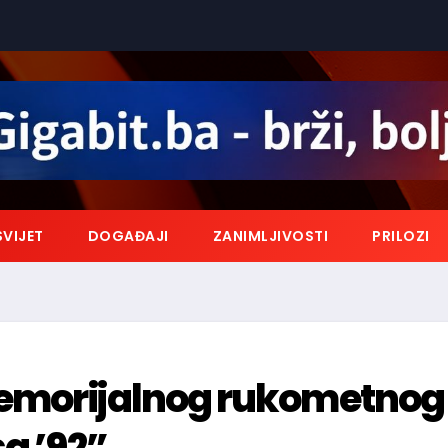
SVIJET
DOGAĐAJI
ZANIMLJIVOSTI
PRILOZI
Memorijalnog rukometnog
a ’92”