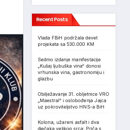
Recent Posts
Vlada FBiH podržala devet
projekata sa 530.000 KM
Sedmo izdanje manifestacije
„Kušaj ljubuška vina“ donosi
vrhunska vina, gastronomiju i
glazbu
Obilježavanje 31. obljetnice VRO
„Maestral“ i oslobođenja Jajca
uz pokroviteljstvo HNS-a BiH
Kolona, užareni asfalt i dva
dječaka velikog srca: Priča s