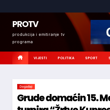
Skip
to
content
PROTV
produkcija i emitiranje tv
programa
VIJESTI
POLITIKA
SPORT
Događaji
Grude domaćin 15. 
turnira “Žrtve Kupres