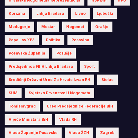
Hrvatska Nogometna Reprezentacija
HSP BiH
HVO
Korizma
Lidija Bradara
Livno
Ljubuški
Međugorje
Mostar
Nogomet
Orašje
Papa Lav XIV.
Politika
Posavina
Posavska Županija
Posušje
Predsjednica FBiH Lidija Bradara
Sport
Središnji Državni Ured Za Hrvate Izvan RH
Stolac
SUM
Svjetsko Prvenstvo U Nogometu
Tomislavgrad
Ured Predsjednice Federacije BiH
Vijeće Ministara BiH
Vlada RH
Vlada Županije Posavske
Vlada ŽZH
Zagreb