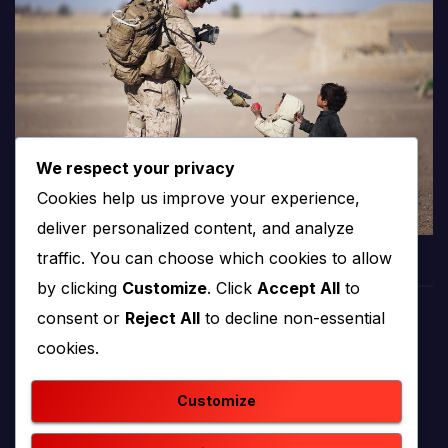
We respect your privacy
Cookies help us improve your experience,
deliver personalized content, and analyze
traffic. You can choose which cookies to allow
by clicking
Customize
. Click
Accept All
to
consent or
Reject All
to decline non-essential
PROTV
cookies.
produkcija i emitiranje tv programa
Customize