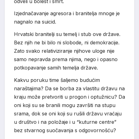
odveli u bolest i smrt.
Izjednačavanje agresora i branitelja mnoge je
nagnalo na suicid.
Hrvatski branitelji su temelj i stub ove države.
Bez njih ne bi bilo ni slobode, ni demokracije.
Zato svako relativiziranje njihove uloge nije
samo nepravda prema njima, nego i opasno
potkopavanje samih temelja države.
Kakvu poruku time šaljemo budućim
naraštajima? Da se borba za vlastitu državu na
kraju može pretvoriti u progon i optužnicu? Da
oni koji su se branili mogu završiti na stupu
srama, dok se oni koji su rušili državu vraćaju
u društvo i na položaje i u “kuturne centre”
bez stvarnog suočavanja s odgovornošću?