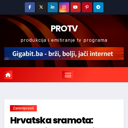
Skip
to
content
PROTV
produkcija i emitiranje tv programa
Zanimljivosti
Hrvatska sramota: