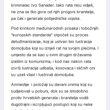
kriminalac Ivo Sanader. Iako rata nisu vidjeli,
ne zna se tko gore od njih progoni branitelje,
pa čak i generale pobjedničke vojske.
Pod krinkom međunarodnih prisaka i tobožnjih
“europskih standarda” otpočeli su proces
detuđmanizacije, koji je ustvari bio lustracija
domoljuba koji su iznjeli rat na svojim plećima. I
umjesto da se kao u svim drugim državama
izašlim iz komunizma, i kod nas nakon rata
izvrši lustracija udbaša, kosovaca i sličnih oni
su uzeli vlast i lustrirali domoljube.
Amnestije i položaji su davani onima koji su
sudjelovali u pobuni, dok su se istodobno
protiv hrvatskih generala i branitelja vodili
dugotrajni i iscrpljujući postupci koji su neke