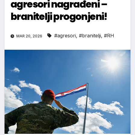
agresori nagrađeni –
branitelji progonjeni!
#agresori
,
#branitelji
,
#RH
MAR 20, 2026