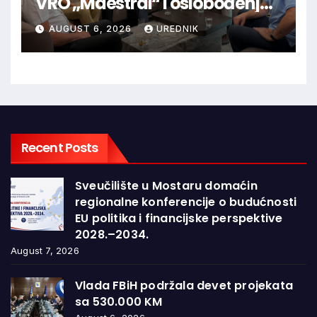
VRO „Maestral“ i oslobođenja
Jajca uz pokroviteljstvo HNS-a
AUGUST 6, 2026
UREDNIK
BiH
Recent Posts
Sveučilište u Mostaru domaćin
regionalne konferencije o budućnosti
EU politika i financijske perspektive
2028.–2034.
August 7, 2026
Vlada FBiH podržala devet projekata
sa 530.000 KM