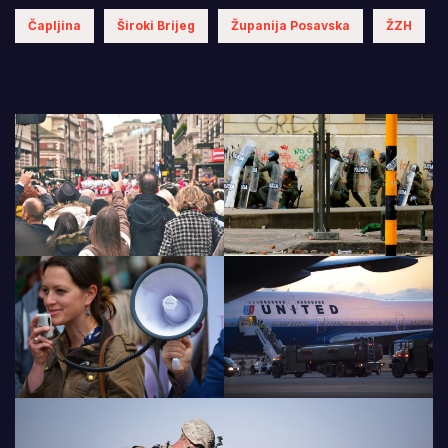
Čapljina
Široki Brijeg
Županija Posavska
ŽZH