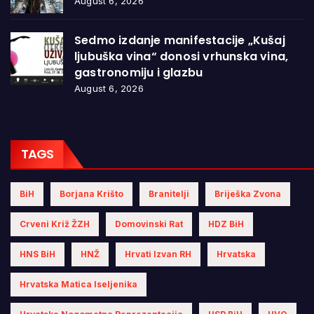
August 6, 2026
Sedmo izdanje manifestacije „Kušaj
ljubuška vina“ donosi vrhunska vina,
gastronomiju i glazbu
August 6, 2026
TAGS
BiH
Borjana Krišto
Branitelji
Briješka Zvona
Crveni Križ ŽZH
Domovinski Rat
HDZ BiH
HNS BiH
HNŽ
Hrvati Izvan RH
Hrvatska
Hrvatska Matica Iseljenika