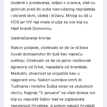
studenti s predavanja, seljaci s oranica, stali su
goloruki pred do zuba naoružanog neprijatelja
i obranili dom, obitelj i državu. Mnogi su išli u
HOS jer HV nije imala oružja za sve koji su
htjeli braniti Domovinu.
Izjednačavanje krivnje
Nakon pobjede, očekivalo se da će država
čuvati dostojanstvo tih ljudi kao najveću
svetinju. Očekivalo se da će jasno razlikovati
agresora od žrtve, napadača od branitelja.
Međutim, stvarnost se izopačila kao u
najgorem snu. Nakon sumnjive smrti dr.
Tuđmana i ministra Šuška stvari se stubokom
obrću. Najprije “3. januara” na vlast dolaze oni
koji su napustili Sabor kad se izglasavala
neovisnost Hrvatske, a potom najveći hrvatski