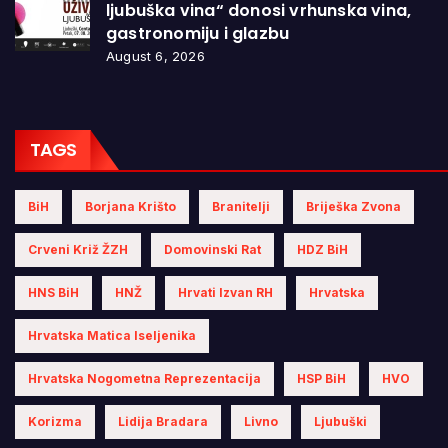
ljubuška vina“ donosi vrhunska vina,
gastronomiju i glazbu
August 6, 2026
TAGS
BiH
Borjana Krišto
Branitelji
Briješka Zvona
Crveni Križ ŽZH
Domovinski Rat
HDZ BiH
HNS BiH
HNŽ
Hrvati Izvan RH
Hrvatska
Hrvatska Matica Iseljenika
Hrvatska Nogometna Reprezentacija
HSP BiH
HVO
Korizma
Lidija Bradara
Livno
Ljubuški