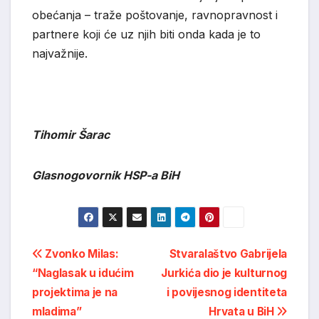
obećanja – traže poštovanje, ravnopravnost i
partnere koji će uz njih biti onda kada je to
najvažnije.
Tihomir Šarac
Glasnogovornik HSP-a BiH
Post
Zvonko Milas:
Stvaralaštvo Gabrijela
“Naglasak u idućim
Jurkića dio je kulturnog
navigation
projektima je na
i povijesnog identiteta
mladima”
Hrvata u BiH