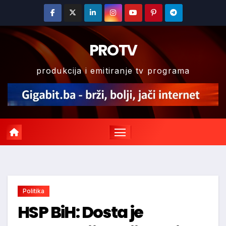
Skip
to
content
PROTV
produkcija i emitiranje tv programa
Politika
HSP BiH: Dosta je