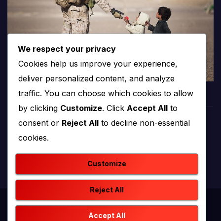
We respect your privacy
Cookies help us improve your experience,
deliver personalized content, and analyze
traffic. You can choose which cookies to allow
by clicking
Customize
. Click
Accept All
to
consent or
Reject All
to decline non-essential
PROTV
cookies.
produkcija i emitiranje tv programa
Customize
Reject All
Proudly powered by WordPress
|
Theme: newstack by
Accept All
Themeansar
.