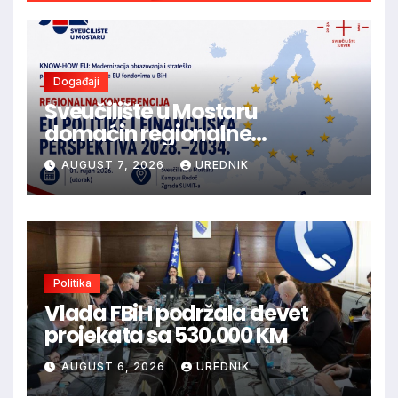
Događaji
Sveučilište u Mostaru
domaćin regionalne
konferencije o budućnosti EU
AUGUST 7, 2026
UREDNIK
politika i financijske
perspektive 2028.–2034.
Politika
Vlada FBiH podržala devet
projekata sa 530.000 KM
AUGUST 6, 2026
UREDNIK