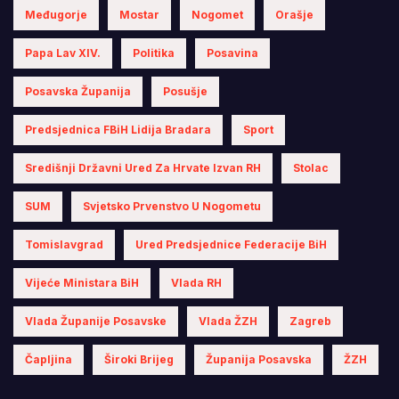
Međugorje
Mostar
Nogomet
Orašje
Papa Lav XIV.
Politika
Posavina
Posavska Županija
Posušje
Predsjednica FBiH Lidija Bradara
Sport
Središnji Državni Ured Za Hrvate Izvan RH
Stolac
SUM
Svjetsko Prvenstvo U Nogometu
Tomislavgrad
Ured Predsjednice Federacije BiH
Vijeće Ministara BiH
Vlada RH
Vlada Županije Posavske
Vlada ŽZH
Zagreb
Čapljina
Široki Brijeg
Županija Posavska
ŽZH