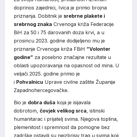
doprinos zajednici, Ivica je primio brojna
priznanja. Dobitnik je
srebrne plakete i
srebrnog znaka
Crvenoga križa Federacije
BiH za 50 i 75 darovanih doza krvi, a u
prosincu 2023. godine dodijeljeno mu je
priznanje Crvenoga križa FBiH
”Volonter
godine”
za posebno značajne rezultate u
oblasti upozoravanja na opasnost od mina. U
veljači 2025. godine primio je
i
Pohvalnicu
Uprave civilne zaštite Županije
Zapadnohercegovačke.
Bio je
dobra duša
koja je isijavala
dobrotom,
čovjek velikog srca
, istinski
humanitarac i prijatelj svima. Njegova toplina,
plemenitost i spremnost da pomogne bez
zadrške ostavili su neizbrisiv trag u svima koji