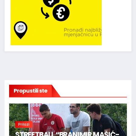
Propustili ste
Prilozi
STREETBALL “BRANIMIR MAŠIĆ-