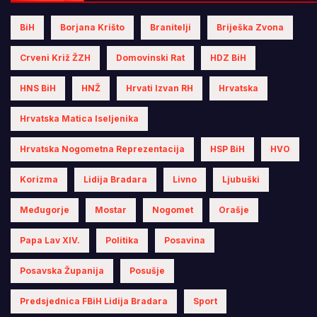
BiH
Borjana Krišto
Branitelji
Briješka Zvona
Crveni Križ ŽZH
Domovinski Rat
HDZ BiH
HNS BiH
HNŽ
Hrvati Izvan RH
Hrvatska
Hrvatska Matica Iseljenika
Hrvatska Nogometna Reprezentacija
HSP BiH
HVO
Korizma
Lidija Bradara
Livno
Ljubuški
Međugorje
Mostar
Nogomet
Orašje
Papa Lav XIV.
Politika
Posavina
Posavska Županija
Posušje
Predsjednica FBiH Lidija Bradara
Sport