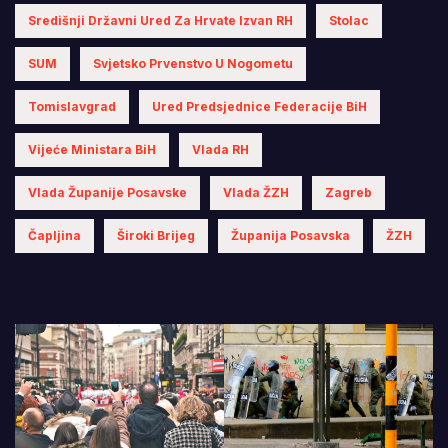
Središnji Državni Ured Za Hrvate Izvan RH
Stolac
SUM
Svjetsko Prvenstvo U Nogometu
Tomislavgrad
Ured Predsjednice Federacije BiH
Vijeće Ministara BiH
Vlada RH
Vlada Županije Posavske
Vlada ŽZH
Zagreb
Čapljina
Široki Brijeg
Županija Posavska
ŽZH