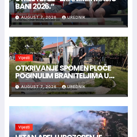
BANI 2026.”
AUGUST 7, 2026
UREDNIK
Vijesti
OTKRIVANJE SPOMEN PLOČE
POGINULIM BRANITELJIMA U
RAŠELJKAMA
AUGUST 7, 2026
UREDNIK
Vijesti