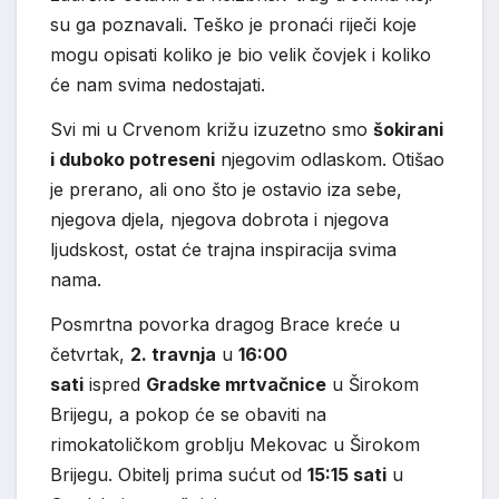
su ga poznavali. Teško je pronaći riječi koje
mogu opisati koliko je bio velik čovjek i koliko
će nam svima nedostajati.
Svi mi u Crvenom križu izuzetno smo
šokirani
i duboko potreseni
njegovim odlaskom. Otišao
je prerano, ali ono što je ostavio iza sebe,
njegova djela, njegova dobrota i njegova
ljudskost, ostat će trajna inspiracija svima
nama.
Posmrtna povorka dragog Brace kreće u
četvrtak,
2. travnja
u
16:00
sati
ispred
Gradske mrtvačnice
u Širokom
Brijegu, a pokop će se obaviti na
rimokatoličkom groblju Mekovac u Širokom
Brijegu. Obitelj prima sućut od
15:15 sati
u