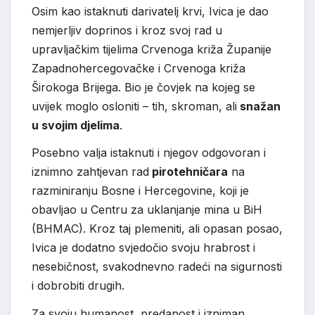
Osim kao istaknuti darivatelj krvi, Ivica je dao
nemjerljiv doprinos i kroz svoj rad u
upravljačkim tijelima Crvenoga križa Županije
Zapadnohercegovačke i Crvenoga križa
Širokoga Brijega. Bio je čovjek na kojeg se
uvijek moglo osloniti – tih, skroman, ali
snažan
u svojim djelima
.
Posebno valja istaknuti i njegov odgovoran i
iznimno zahtjevan rad
pirotehničara
na
razminiranju Bosne i Hercegovine, koji je
obavljao u Centru za uklanjanje mina u BiH
(BHMAC). Kroz taj plemeniti, ali opasan posao,
Ivica je dodatno svjedočio svoju hrabrost i
nesebičnost, svakodnevno radeći na sigurnosti
i dobrobiti drugih.
Za svoju humanost, predanost i izniman