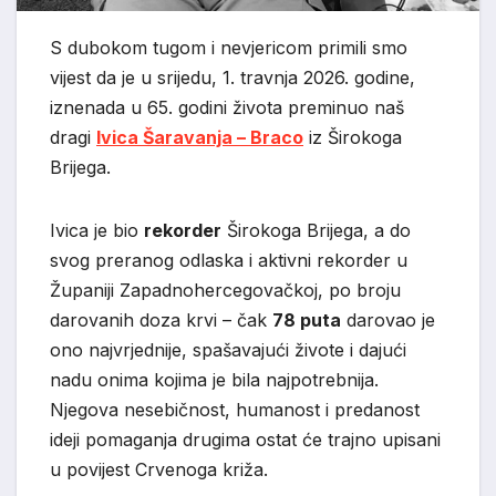
S dubokom tugom i nevjericom primili smo
vijest da je u srijedu, 1. travnja 2026. godine,
iznenada u 65. godini života preminuo naš
dragi
Ivica Šaravanja – Braco
iz Širokoga
Brijega.
Ivica je bio
rekorder
Širokoga Brijega, a do
svog preranog odlaska i aktivni rekorder u
Županiji Zapadnohercegovačkoj, po broju
darovanih doza krvi – čak
78 puta
darovao je
ono najvrjednije, spašavajući živote i dajući
nadu onima kojima je bila najpotrebnija.
Njegova nesebičnost, humanost i predanost
ideji pomaganja drugima ostat će trajno upisani
u povijest Crvenoga križa.