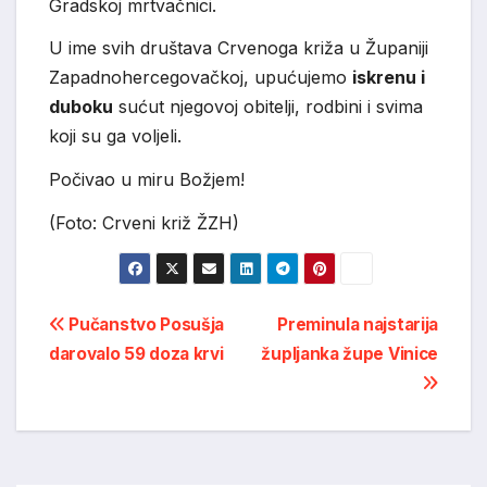
Gradskoj mrtvačnici.
U ime svih društava Crvenoga križa u Županiji
Zapadnohercegovačkoj, upućujemo
iskrenu i
duboku
sućut njegovoj obitelji, rodbini i svima
koji su ga voljeli.
Počivao u miru Božjem!
(Foto: Crveni križ ŽZH)
Post
Pučanstvo Posušja
Preminula najstarija
darovalo 59 doza krvi
župljanka župe Vinice
navigation