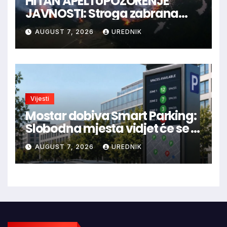
HITAN APEL I UPOZORENJE
JAVNOSTI: Stroga zabrana
loženja vatre u Parku prirode
AUGUST 7, 2026
UREDNIK
Blidinje!
Vijesti
Mostar dobiva Smart Parking:
Slobodna mjesta vidjet će se u
aplikaciji
AUGUST 7, 2026
UREDNIK