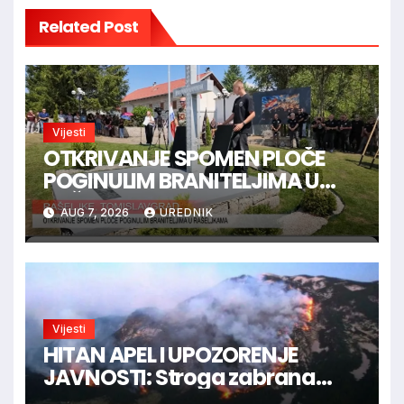
Related Post
Vijesti
OTKRIVANJE SPOMEN PLOČE
POGINULIM BRANITELJIMA U
RAŠELJKAMA
AUG 7, 2026
UREDNIK
Vijesti
HITAN APEL I UPOZORENJE
JAVNOSTI: Stroga zabrana
loženja vatre u Parku prirode