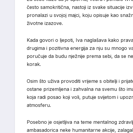
često samokritična, nastoji iz svake situacije izv
pronalazi u svojoj majci, koju opisuje kao snaž
životne izazove.
Kada govori o ljepoti, Iva naglašava kako prava
drugima i pozitivna energija za nju su mnogo v
poručuje da budu nježnije prema sebi, da se 
korak.
Osim što uživa provoditi vrijeme s obitelji i prija
ostane prizemljena i zahvalna na svemu što ima
koja radi posao koji voli, putuje svijetom i upoz
atmosferu.
Posebno je osjetljiva na teme mentalnog zdravlja 
ambasadorica neke humanitarne akcije, zalagal