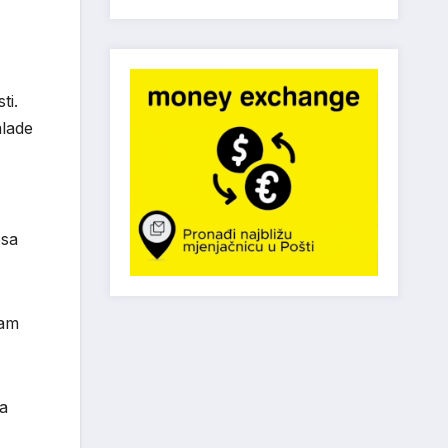
ti.
mlade
osa
sam
ja