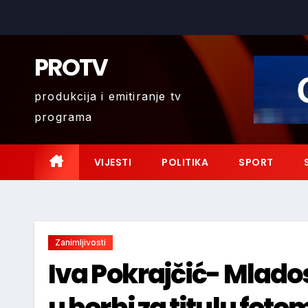
Skip
to
content
PROTV
produkcija i emitiranje tv
programa
VIJESTI
POLITIKA
SPORT
Zanimljivosti
Iva Pokrajčić- Mlados
u borbi za titulu fot