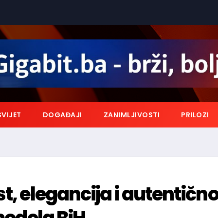
SVIJET
DOGAĐAJI
ZANIMLJIVOSTI
PRILOZI
t, elegancija i autentično
omodela BiH