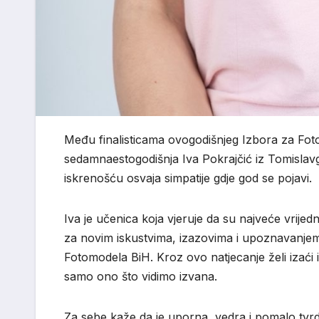
Među finalisticama ovogodišnjeg Izbora za Fot
sedamnaestogodišnja Iva Pokrajčić iz Tomislav
iskrenošću osvaja simpatije gdje god se pojavi.
Iva je učenica koja vjeruje da su najveće vrijedno
za novim iskustvima, izazovima i upoznavanjem no
Fotomodela BiH. Kroz ovo natjecanje želi izaći 
samo ono što vidimo izvana.
Za sebe kaže da je uporna, vedra i pomalo tvrdo