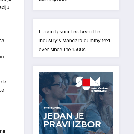
aciju
Lorem Ipsum has been the
ma
industry's standard dummy text
ever since the 1500s.
po
 da
ba
tne