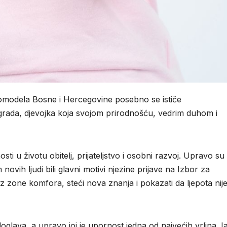
omodela Bosne i Hercegovine posebno se ističe
grada, djevojka koja svojom prirodnošću, vedrim duhom i
sti u životu obitelj, prijateljstvo i osobni razvoj. Upravo su 
vih ljudi bili glavni motivi njezine prijave na Izbor za
iz zone komfora, steći nova znanja i pokazati da ljepota nij
glava, a upravo joj je upornost jedna od najvećih vrlina. I