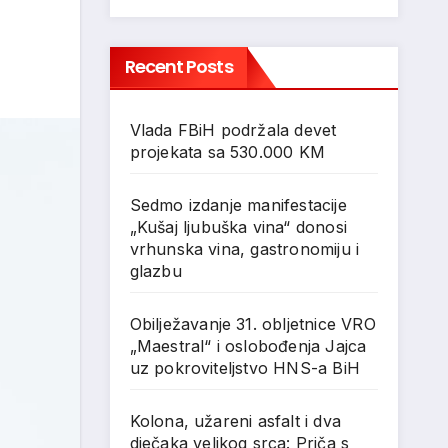
Recent Posts
Vlada FBiH podržala devet
projekata sa 530.000 KM
Sedmo izdanje manifestacije
„Kušaj ljubuška vina“ donosi
vrhunska vina, gastronomiju i
glazbu
Obilježavanje 31. obljetnice VRO
„Maestral“ i oslobođenja Jajca
uz pokroviteljstvo HNS-a BiH
Kolona, užareni asfalt i dva
dječaka velikog srca: Priča s