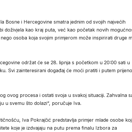
la Bosne i Hercegovine smatra jednim od svojih najvećih
i doživjela kao kraj puta, već kao početak novih mogućnos
e, nego osoba koja svojim primjerom može inspirirati druge 
cegovine održat će se 28. lipnja s početkom u 20:00 sati u
. Svi zainteresirani događaj će moći pratiti i putem prijen
og ovog procesa i ostati svoja u svakoj situaciji. Zahvalna 
olju u svemu što dolazi“, poručuje Iva.
ičnošću, Iva Pokrajčić predstavlja primjer mlade osobe ko
itete koje je izdvajaju na putu prema finalu Izbora za