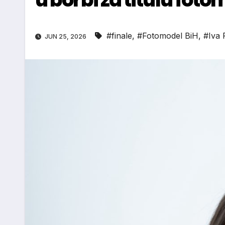
#finale
,
#Fotomodel BiH
,
#Iva 
JUN 25, 2026