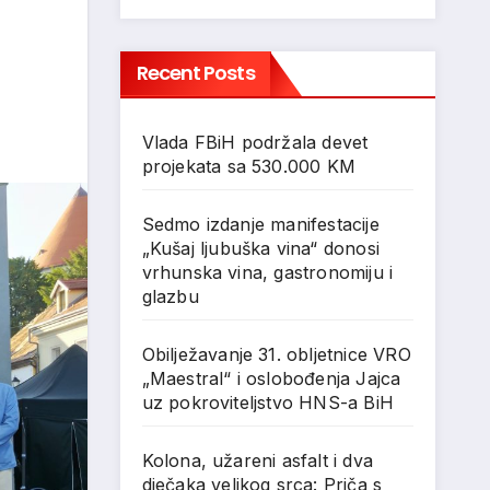
Recent Posts
Vlada FBiH podržala devet
projekata sa 530.000 KM
Sedmo izdanje manifestacije
„Kušaj ljubuška vina“ donosi
vrhunska vina, gastronomiju i
glazbu
Obilježavanje 31. obljetnice VRO
„Maestral“ i oslobođenja Jajca
uz pokroviteljstvo HNS-a BiH
Kolona, užareni asfalt i dva
dječaka velikog srca: Priča s