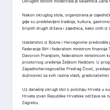
Okruglim stolom moderirala je savjetnica Žana 
Nakon okruglog stola, organizirana je zajednič
gdje su predstavljeni tradicija, kultura, gastron
brojnih drugih država i zajednica, kako onih iz 
Izaslanstvo iz Bosne i Hercegovine predvodila
Federacije BiH i federalnim ministrom financij
Davorom Pranjićem, federalnom ministricom kult
prostornog uređenja Željkom Nedićem. U progra
Zapadnohercegovačke Predrag Čović, predsjedn
dužnosnici sa svih razina vlasti, gradonačelnici
Uz današnji okrugli stol o položaju Hrvata u 
Hrvata izvan Republike Hrvatske održava se n
Zagrebu.