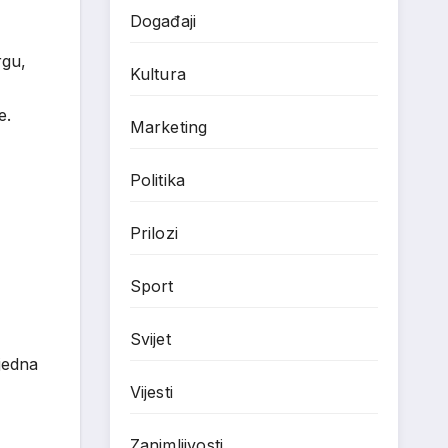
Događaji
rgu,
Kultura
e.
Marketing
Politika
Prilozi
Sport
Svijet
jedna
Vijesti
Zanimljivosti