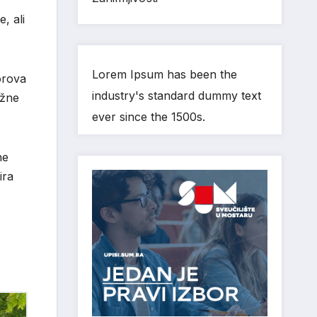
, ali
Lorem Ipsum has been the
orova
industry's standard dummy text
užne
ever since the 1500s.
ne
ira