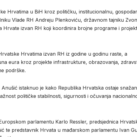
ke Hrvatima u BiH kroz političku, institucionalnu, gospodar
dniku Vlade RH Andreju Plenkoviću, državnom tajniku Zvon
Hrvate izvan RH koji koordinira brojne programe i projek
rvatske Hrvatima izvan RH iz godine u godinu raste, a
una eura kroz projekte infrastrukture, obrazovanja, zdravs
lne podrške.
n Anušić istaknuo je kako Republika Hrvatska ostaje snažan
nost političke stabilnosti, sigurnosti i očuvanja nacionaln
u Europskom parlamentu Karlo Ressler, predsjednica Hrvats
ojnić te predstavnik Hrvata u mađarskom parlamentu Ivan G