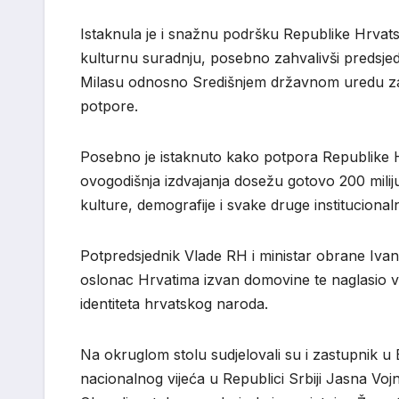
Istaknula je i snažnu podršku Republike Hrvats
kulturnu suradnju, posebno zahvalivši predsje
Milasu odnosno Središnjem državnom uredu za 
potpore.
Posebno je istaknuto kako potpora Republike H
ovogodišnja izdvajanja dosežu gotovo 200 milij
kulture, demografije i svake druge instituciona
Potpredsjednik Vlade RH i ministar obrane Iva
oslonac Hrvatima izvan domovine te naglasio važ
identiteta hrvatskog naroda.
Na okruglom stolu sudjelovali su i zastupnik 
nacionalnog vijeća u Republici Srbiji Jasna V