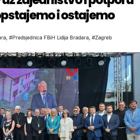
opstajemo i ostajemo
ara
,
#Predsjednica FBiH Lidija Bradara
,
#Zagreb