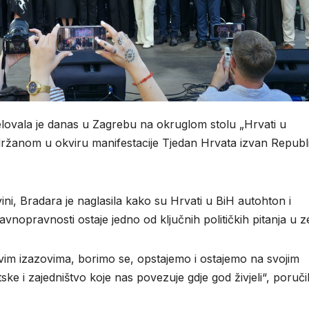
jelovala je danas u Zagrebu na okruglom stolu „Hrvati u
održanom u okviru manifestacije Tjedan Hrvata izvan Republ
ni, Bradara je naglasila kako su Hrvati u BiH autohton i
vnopravnosti ostaje jedno od ključnih političkih pitanja u ze
vim izazovima, borimo se, opstajemo i ostajemo na svojim
e i zajedništvo koje nas povezuje gdje god živjeli“, poručil