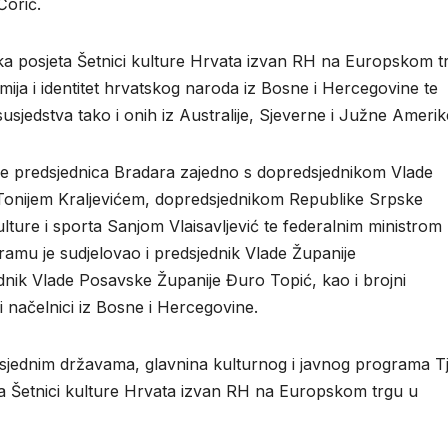
Ćorić.
ka posjeta Šetnici kulture Hrvata izvan RH na Europskom t
omija i identitet hrvatskog naroda iz Bosne i Hercegovine te
susjedstva tako i onih iz Australije, Sjeverne i Južne Amerik
 je predsjednica Bradara zajedno s dopredsjednikom Vlade
a Tonijem Kraljevićem, dopredsjednikom Republike Srpske
ure i sporta Sanjom Vlaisavljević te federalnim ministrom
mu je sudjelovao i predsjednik Vlade Županije
ik Vlade Posavske Županije Đuro Topić, kao i brojni
 i načelnici iz Bosne i Hercegovine.
susjednim državama, glavnina kulturnog i javnog programa T
a Šetnici kulture Hrvata izvan RH na Europskom trgu u