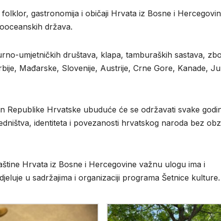
 folklor, gastronomija i običaji Hrvata iz Bosne i Hercegovine
ekooceanskih država.
kulturno-umjetničkih društava, klapa, tamburaških sastava, zb
rbije, Mađarske, Slovenije, Austrije, Crne Gore, Kanade, J
n Republike Hrvatske ubuduće će se održavati svake godi
ajedništva, identiteta i povezanosti hrvatskog naroda bez obz
baštine Hrvata iz Bosne i Hercegovine važnu ulogu ima i
djeluje u sadržajima i organizaciji programa Šetnice kulture.