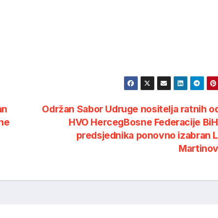
an
Održan Sabor Udruge nositelja ratnih od
čne
HVO HercegBosne Federacije BiH 
predsjednika ponovno izabran 
Martino