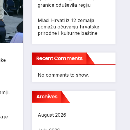
granice oduševila regiju
Mladi Hrvati iz 12 zemalja
pomažu očuvanju hrvatske
prirodne i kulturne baštine
Recent Comments
ike
No comments to show.
mlji.
Archives
August 2026
a je