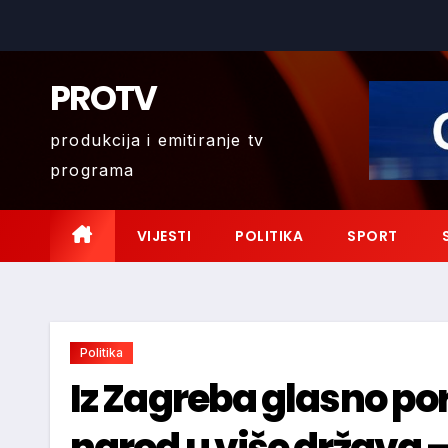
Skip
to
content
PROTV
produkcija i emitiranje tv
programa
VIJESTI
POLITIKA
SPORT
Politika
Iz Zagreba glasno po
narod u više država –