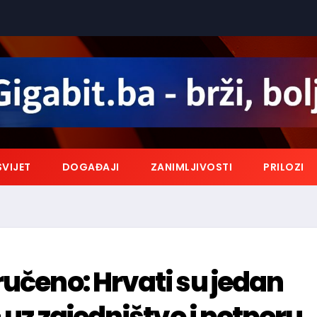
SVIJET
DOGAĐAJI
ZANIMLJIVOSTI
PRILOZI
ručeno: Hrvati su jedan
 uz zajedništvo i potporu