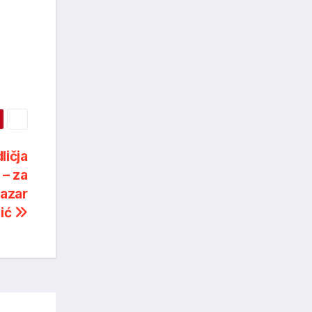
ličja
– za
Lazar
vić