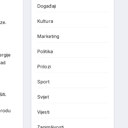
Događaji
Kultura
ze.
Marketing
Politika
rgije
rad
Prilozi
Sport
ti.
Svijet
narodu
Vijesti
Zanimljivosti