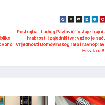
Postrojba „Ludvig Pavlović” ostaje trajni
blike
hrabrosti i zajedništva; važno je sač
ovor o
vrijednosti Domovinskog rata i ravnopra
Hrvata u 