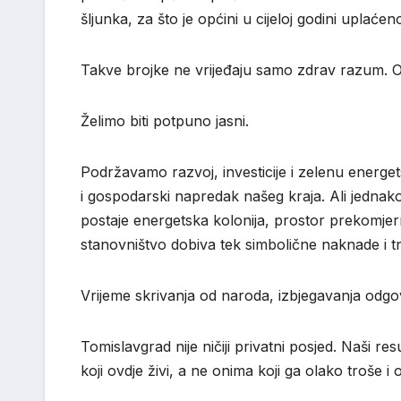
šljunka, za što je općini u cijeloj godini uplać
Takve brojke ne vrijeđaju samo zdrav razum. One
Želimo biti potpuno jasni.
Podržavamo razvoj, investicije i zelenu energet
i gospodarski napredak našeg kraja. Ali jedn
postaje energetska kolonija, prostor prekomjern
stanovništvo dobiva tek simbolične naknade i t
Vrijeme skrivanja od naroda, izbjegavanja odgov
Tomislavgrad nije ničiji privatni posjed. Naši r
koji ovdje živi, a ne onima koji ga olako troše 