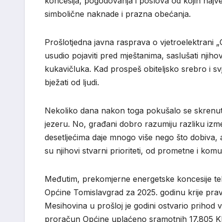
koncesija, pogodovanja i poslova od kojih najveć
simbolične naknade i prazna obećanja.
Prošlotjedna javna rasprava o vjetroelektrani „Gr
usudio pojaviti pred mještanima, saslušati njiho
kukavičluka. Kad prospeš obiteljsko srebro i sv
bježati od ljudi.
Nekoliko dana nakon toga pokušalo se skrenuti
jezeru. No, građani dobro razumiju razliku izme
desetljećima daje mnogo više nego što dobiva, 
su njihovi stvarni prioriteti, od prometne i kom
Međutim, prekomjerne energetske koncesije tek
Općine Tomislavgrad za 2025. godinu krije prav
Mesihovina u prošloj je godini ostvario prihod v
proračun Općine uplaćeno sramotnih 17.805 KM