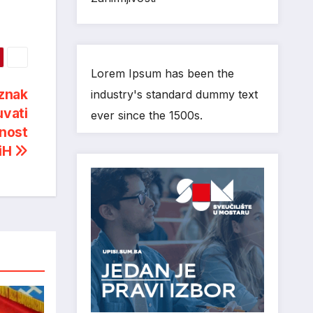
Lorem Ipsum has been the
 znak
industry's standard dummy text
uvati
ever since the 1500s.
vnost
BiH