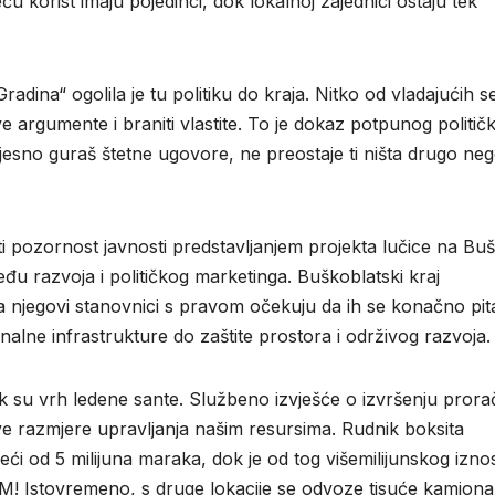
u korist imaju pojedinci, dok lokalnoj zajednici ostaju tek
adina“ ogolila je tu politiku do kraja. Nitko od vladajućih se
ve argumente i braniti vlastite. To je dokaz potpunog politič
jesno guraš štetne ugovore, ne preostaje ti ništa drugo ne
 pozornost javnosti predstavljanjem projekta lučice na B
đu razvoja i političkog marketinga. Buškoblatski kraj
a njegovi stanovnici s pravom očekuju da ih se konačno pita
unalne infrastrukture do zaštite prostora i održivog razvoja.
 su vrh ledene sante. Službeno izvješće o izvršenju pror
e razmjere upravljanja našim resursima. Rudnik boksita
eći od 5 milijuna maraka, dok je od tog višemilijunskog izno
! Istovremeno, s druge lokacije se odvoze tisuće kamiona