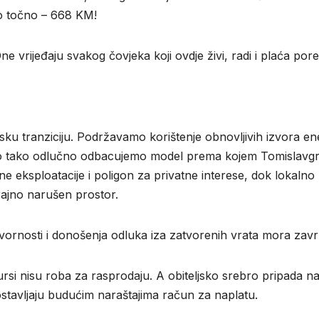
eno točno – 668 KM!
 vrijeđaju svakog čovjeka koji ovdje živi, radi i plaća pore
sku tranziciju. Podržavamo korištenje obnovljivih izvora ene
ako tako odlučno odbacujemo model prema kojem Tomislavg
e eksploatacije i poligon za privatne interese, dok lokalno
rajno narušen prostor.
ornosti i donošenja odluka iza zatvorenih vrata mora završi
esursi nisu roba za rasprodaju. A obiteljsko srebro pripada 
i ostavljaju budućim naraštajima račun za naplatu.