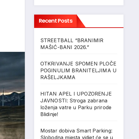
Recent Posts
STREETBALL “BRANIMIR
MAŠIĆ-BANI 2026.”
OTKRIVANJE SPOMEN PLOČE
POGINULIM BRANITELJIMA U
RAŠELJKAMA
HITAN APEL I UPOZORENJE
JAVNOSTI: Stroga zabrana
loženja vatre u Parku prirode
Blidinje!
Mostar dobiva Smart Parking:
Slobodna mjesta vidjet će se u