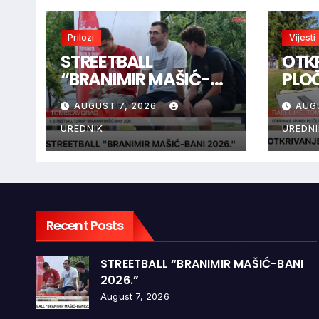
Prilozi
Vijesti
STREETBALL
OTK
“BRANIMIR MAŠIĆ-
PLO
BANI 2026.”
BRAN
AUGUST 7, 2026
AUG
RAŠ
UREDNIK
UREDNI
Recent Posts
STREETBALL “BRANIMIR MAŠIĆ-BANI
2026.”
August 7, 2026