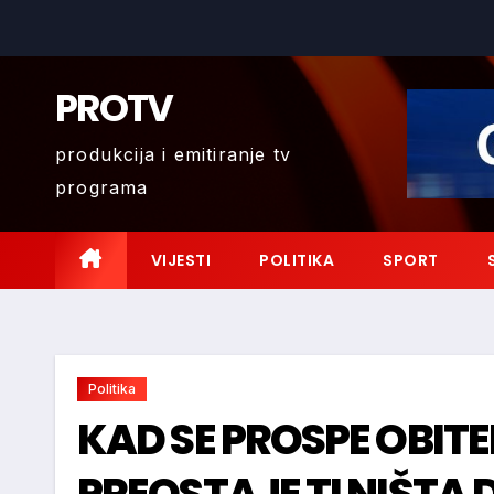
Skip
to
content
PROTV
produkcija i emitiranje tv
programa
VIJESTI
POLITIKA
SPORT
Politika
KAD SE PROSPE OBITE
PREOSTAJE TI NIŠTA