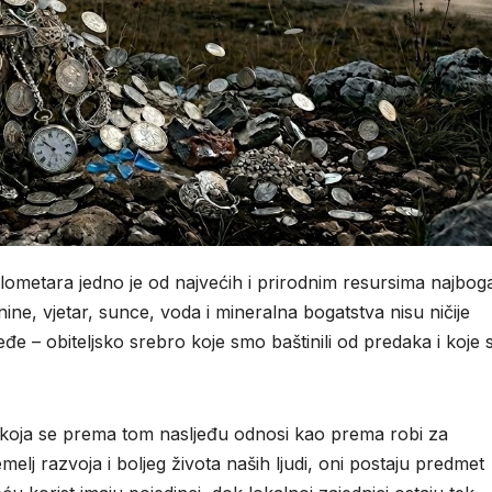
ometara jedno je od najvećih i prirodnim resursima najbogat
ine, vjetar, sunce, voda i mineralna bogatstva nisu ničije
eđe – obiteljsko srebro koje smo baštinili od predaka i koje
ci koja se prema tom nasljeđu odnosi kao prema robi za
elj razvoja i boljeg života naših ljudi, oni postaju predmet