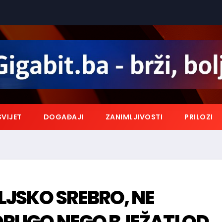
SVIJET
DOGAĐAJI
ZANIMLJIVOSTI
PRILOZI
LJSKO SREBRO, NE
 DRUGO NEGO BJEŽATI OD