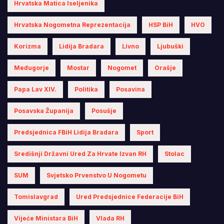
Hrvatska Matica Iseljenika
Hrvatska Nogometna Reprezentacija
HSP BiH
HVO
Korizma
Lidija Bradara
Livno
Ljubuški
Međugorje
Mostar
Nogomet
Orašje
Papa Lav XIV.
Politika
Posavina
Posavska Županija
Posušje
Predsjednica FBiH Lidija Bradara
Sport
Središnji Državni Ured Za Hrvate Izvan RH
Stolac
SUM
Svjetsko Prvenstvo U Nogometu
Tomislavgrad
Ured Predsjednice Federacije BiH
Vijeće Ministara BiH
Vlada RH