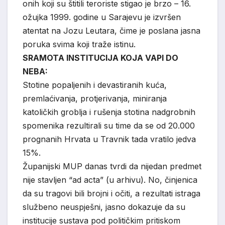
onih koji su štitili teroriste stigao je brzo – 16.
ožujka 1999. godine u Sarajevu je izvršen
atentat na Jozu Leutara, čime je poslana jasna
poruka svima koji traže istinu.
SRAMOTA INSTITUCIJA KOJA VAPI DO
NEBA:
Stotine popaljenih i devastiranih kuća,
premlaćivanja, protjerivanja, miniranja
katoličkih groblja i rušenja stotina nadgrobnih
spomenika rezultirali su time da se od 20.000
prognanih Hrvata u Travnik tada vratilo jedva
15%.
Županijski MUP danas tvrdi da nijedan predmet
nije stavljen “ad acta” (u arhivu). No, činjenica
da su tragovi bili brojni i očiti, a rezultati istraga
službeno neuspješni, jasno dokazuje da su
institucije sustava pod političkim pritiskom