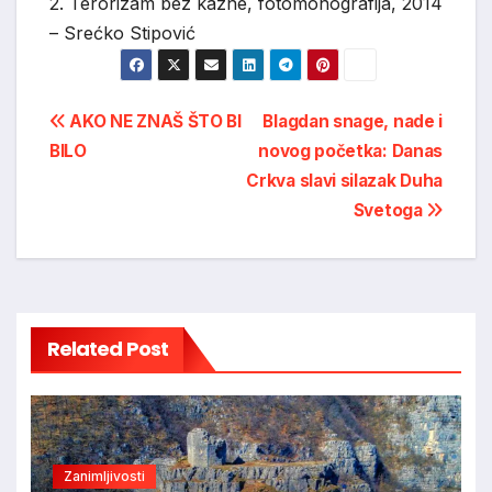
2. Terorizam bez kazne, fotomonografija, 2014
– Srećko Stipović
Post
AKO NE ZNAŠ ŠTO BI
Blagdan snage, nade i
BILO
novog početka: Danas
navigation
Crkva slavi silazak Duha
Svetoga
Related Post
Zanimljivosti