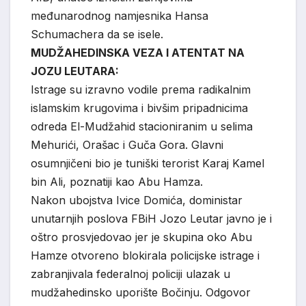
međunarodnog namjesnika Hansa
Schumachera da se isele.
MUDŽAHEDINSKA VEZA I ATENTAT NA
JOZU LEUTARA:
Istrage su izravno vodile prema radikalnim
islamskim krugovima i bivšim pripadnicima
odreda El-Mudžahid stacioniranim u selima
Mehurići, Orašac i Guča Gora. Glavni
osumnjičeni bio je tuniški terorist Karaj Kamel
bin Ali, poznatiji kao Abu Hamza.
Nakon ubojstva Ivice Domića, doministar
unutarnjih poslova FBiH Jozo Leutar javno je i
oštro prosvjedovao jer je skupina oko Abu
Hamze otvoreno blokirala policijske istrage i
zabranjivala federalnoj policiji ulazak u
mudžahedinsko uporište Bočinju. Odgovor