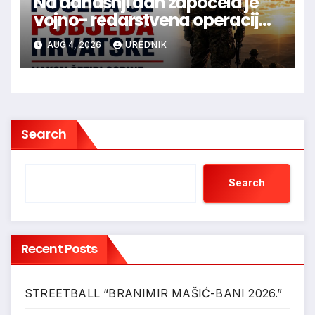
Na današnji dan započela je
vojno- redarstvena operacija
Oluja
AUG 4, 2026
UREDNIK
Search
Search
Recent Posts
STREETBALL “BRANIMIR MAŠIĆ-BANI 2026.”