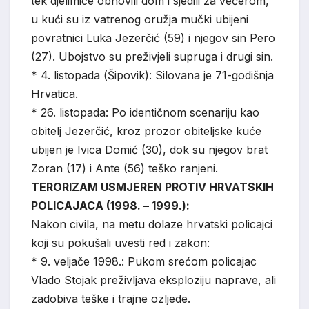
tek djelimice obnovili dom i sjedili za večerom,
u kući su iz vatrenog oružja mučki ubijeni
povratnici Luka Jezerčić (59) i njegov sin Pero
(27). Ubojstvo su preživjeli supruga i drugi sin.
* 4. listopada (Šipovik): Silovana je 71-godišnja
Hrvatica.
* 26. listopada: Po identičnom scenariju kao
obitelj Jezerčić, kroz prozor obiteljske kuće
ubijen je Ivica Domić (30), dok su njegov brat
Zoran (17) i Ante (56) teško ranjeni.
TERORIZAM USMJEREN PROTIV HRVATSKIH
POLICAJACA (1998. – 1999.):
Nakon civila, na metu dolaze hrvatski policajci
koji su pokušali uvesti red i zakon:
* 9. veljače 1998.: Pukom srećom policajac
Vlado Stojak preživljava eksploziju naprave, ali
zadobiva teške i trajne ozljede.