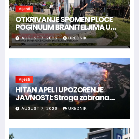
Vijesti
OTKRIVANJE SPOMEN PLOČE
POGINULIM BRANITELJIMA U
RAŠELJKAMA
AUGUST 7, 2026
UREDNIK
Vijesti
HITAN APEL I UPOZORENJE
JAVNOSTI: Stroga zabrana
loženja vatre u Parku prirode
AUGUST 7, 2026
UREDNIK
Blidinje!