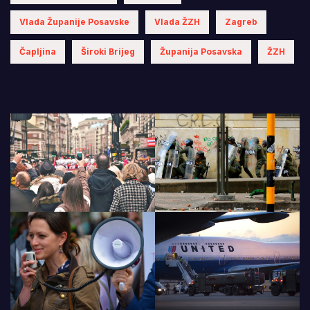
Vlada Županije Posavske
Vlada ŽZH
Zagreb
Čapljina
Široki Brijeg
Županija Posavska
ŽZH