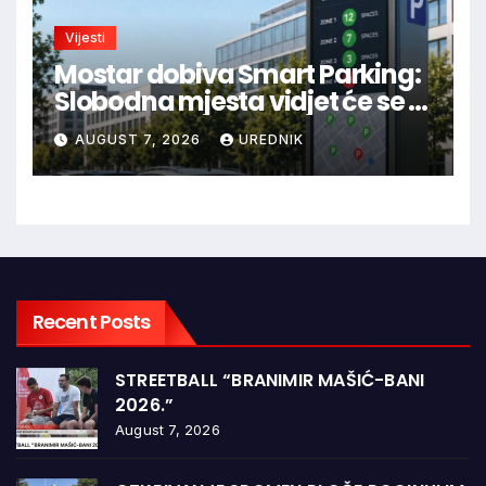
Vijesti
Mostar dobiva Smart Parking:
Slobodna mjesta vidjet će se u
aplikaciji
AUGUST 7, 2026
UREDNIK
Recent Posts
STREETBALL “BRANIMIR MAŠIĆ-BANI
2026.”
August 7, 2026