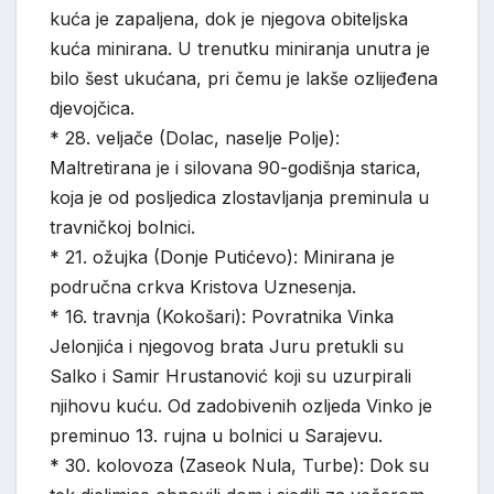
kuća je zapaljena, dok je njegova obiteljska
kuća minirana. U trenutku miniranja unutra je
bilo šest ukućana, pri čemu je lakše ozlijeđena
djevojčica.
* 28. veljače (Dolac, naselje Polje):
Maltretirana je i silovana 90-godišnja starica,
koja je od posljedica zlostavljanja preminula u
travničkoj bolnici.
* 21. ožujka (Donje Putićevo): Minirana je
područna crkva Kristova Uznesenja.
* 16. travnja (Kokošari): Povratnika Vinka
Jelonjića i njegovog brata Juru pretukli su
Salko i Samir Hrustanović koji su uzurpirali
njihovu kuću. Od zadobivenih ozljeda Vinko je
preminuo 13. rujna u bolnici u Sarajevu.
* 30. kolovoza (Zaseok Nula, Turbe): Dok su