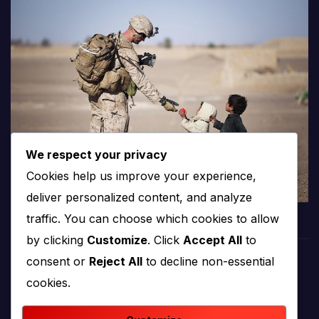
We respect your privacy
Cookies help us improve your experience,
deliver personalized content, and analyze
traffic. You can choose which cookies to allow
by clicking
Customize
. Click
Accept All
to
consent or
Reject All
to decline non-essential
PROTV
cookies.
produkcija i emitiranje tv programa