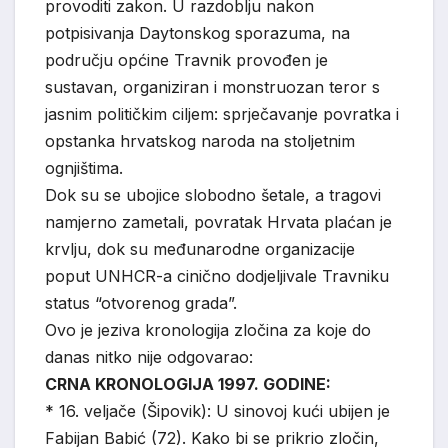
provoditi zakon. U razdoblju nakon
potpisivanja Daytonskog sporazuma, na
području općine Travnik provođen je
sustavan, organiziran i monstruozan teror s
jasnim političkim ciljem: sprječavanje povratka i
opstanka hrvatskog naroda na stoljetnim
ognjištima.
Dok su se ubojice slobodno šetale, a tragovi
namjerno zametali, povratak Hrvata plaćan je
krvlju, dok su međunarodne organizacije
poput UNHCR-a cinično dodjeljivale Travniku
status “otvorenog grada”.
Ovo je jeziva kronologija zločina za koje do
danas nitko nije odgovarao:
CRNA KRONOLOGIJA 1997. GODINE:
* 16. veljače (Šipovik): U sinovoj kući ubijen je
Fabijan Babić (72). Kako bi se prikrio zločin,