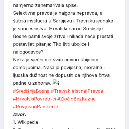
namjerno zanemarivale spise.
Selektivna pravda je najgora nepravda, a
šutnja institucija u Sarajevu i Travniku jednaka
je suučesništvu. Hrvatski narod Središnje
Bosne pamti svoje žrtve i nikada neće prestati
postavljati pitanje: Tko štiti ubojice i
nalogodavce?
Neka je vječni mir svim nevino ubijenim
domoljubima. Naša je povijesna, moralna i
ljudska dužnost ne dopustiti da njihova žrtva
padne u zaborav.
#SredišnjaBosna
#Travnik
#IstinaIPravda
#HrvatskiPovratnici
#ZločinBezKazne
#PovijesnoPamćenje
Izvor:
1. Wikipedia