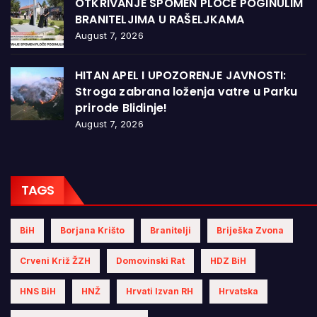
OTKRIVANJE SPOMEN PLOČE POGINULIM
BRANITELJIMA U RAŠELJKAMA
August 7, 2026
HITAN APEL I UPOZORENJE JAVNOSTI:
Stroga zabrana loženja vatre u Parku
prirode Blidinje!
August 7, 2026
TAGS
BiH
Borjana Krišto
Branitelji
Briješka Zvona
Crveni Križ ŽZH
Domovinski Rat
HDZ BiH
HNS BiH
HNŽ
Hrvati Izvan RH
Hrvatska