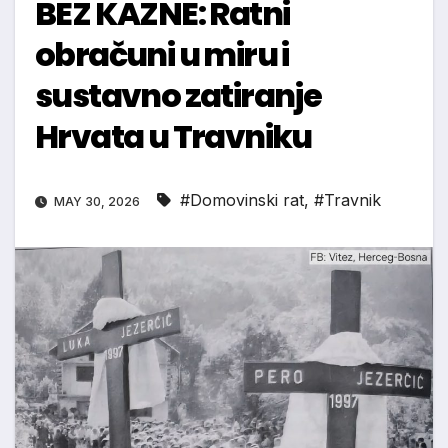
BEZ KAZNE: Ratni
obračuni u miru i
sustavno zatiranje
Hrvata u Travniku
#Domovinski rat
,
#Travnik
MAY 30, 2026