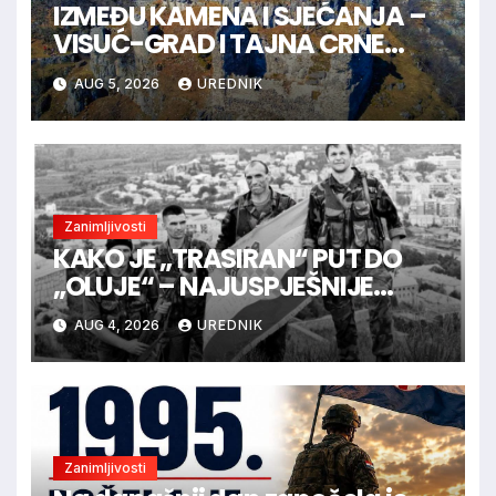
IZMEĐU KAMENA I SJEĆANJA –
VISUĆ-GRAD I TAJNA CRNE
KRALJICE
AUG 5, 2026
UREDNIK
Zanimljivosti
KAKO JE „TRASIRAN“ PUT DO
„OLUJE“ – NAJUSPJEŠNIJE
VOJNE OPERACIJE U
AUG 4, 2026
UREDNIK
HRVATSKOJ POVIJESTI
Zanimljivosti