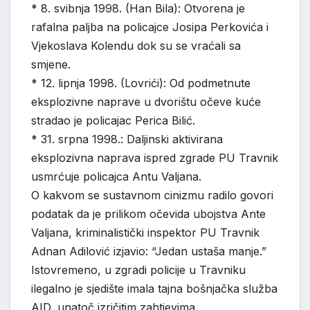
* 8. svibnja 1998. (Han Bila): Otvorena je
rafalna paljba na policajce Josipa Perkovića i
Vjekoslava Kolendu dok su se vraćali sa
smjene.
* 12. lipnja 1998. (Lovrići): Od podmetnute
eksplozivne naprave u dvorištu očeve kuće
stradao je policajac Perica Bilić.
* 31. srpna 1998.: Daljinski aktivirana
eksplozivna naprava ispred zgrade PU Travnik
usmrćuje policajca Antu Valjana.
O kakvom se sustavnom cinizmu radilo govori
podatak da je prilikom očevida ubojstva Ante
Valjana, kriminalistički inspektor PU Travnik
Adnan Adilović izjavio: “Jedan ustaša manje.”
Istovremeno, u zgradi policije u Travniku
ilegalno je sjedište imala tajna bošnjačka služba
AID, unatoč izričitim zahtjevima