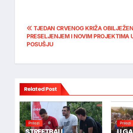
Post
TJEDAN CRVENOG KRIŽA OBILJEŽE
PRESELJENJEM I NOVIM PROJEKTIMA 
navigation
POSUŠJU
Related Post
Prilozi
Prilozi
STREETBALL
U GA