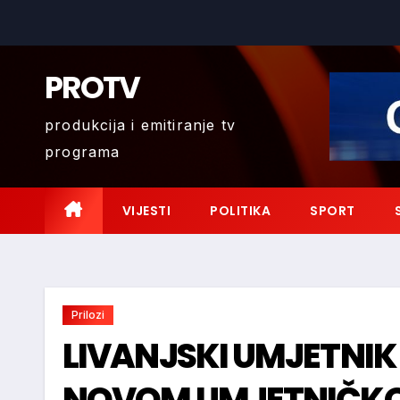
Skip
to
content
PROTV
produkcija i emitiranje tv
programa
VIJESTI
POLITIKA
SPORT
Prilozi
LIVANJSKI UMJETNIK
NOVOM UMJETNIČKO