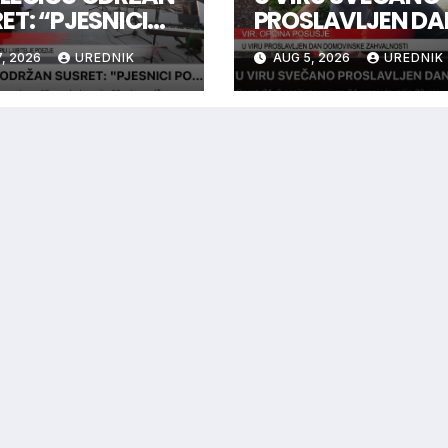
ET: “PJESNICI
PROSLAVLJEN DA
 ZVIJEZDAMA”
DOMOVINSKE
, 2026
UREDNIK
AUG 5, 2026
UREDNIK
ZAHVALNOSTI