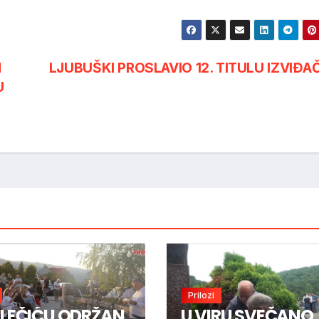
N
LJUBUŠKI PROSLAVIO 12. TITULU IZVIĐA
U
Prilozi
LEČIĆU ODRŽAN
U VIRU SVEČANO