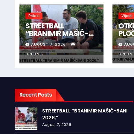
Prilozi
Vijesti
STREETBALL
OTK
“BRANIMIR MAŠIĆ-
PLO
BANI 2026.”
BRAN
AUGUST 7, 2026
AUG
RAŠ
UREDNIK
UREDNI
Recent Posts
STREETBALL “BRANIMIR MAŠIĆ-BANI
2026.”
August 7, 2026