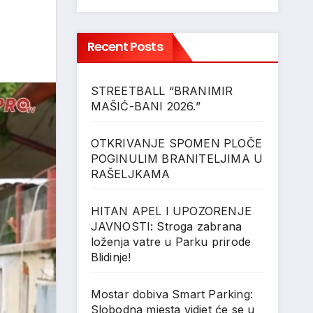
Recent Posts
STREETBALL “BRANIMIR
MAŠIĆ-BANI 2026.”
OTKRIVANJE SPOMEN PLOČE
POGINULIM BRANITELJIMA U
RAŠELJKAMA
HITAN APEL I UPOZORENJE
JAVNOSTI: Stroga zabrana
loženja vatre u Parku prirode
Blidinje!
Mostar dobiva Smart Parking:
Slobodna mjesta vidjet će se u