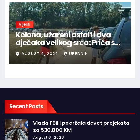
Vijesti
Kolona, užareni asfalt i dva
dječaka velikog srca: Priča s
granice oduševila regiju
AUGUST 6, 2026
UREDNIK
Recent Posts
Vlada FBiH podržala devet projekata
sa 530.000 KM
August 6, 2026