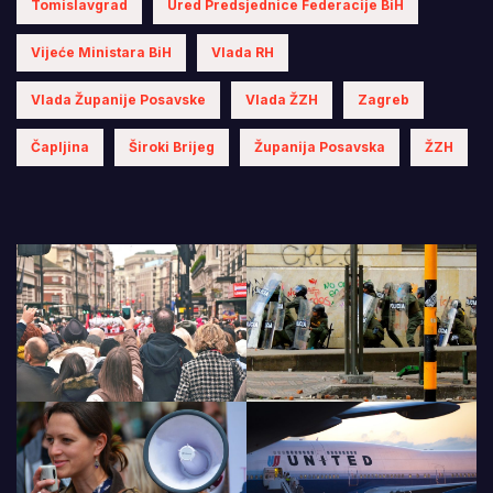
Tomislavgrad
Ured Predsjednice Federacije BiH
Vijeće Ministara BiH
Vlada RH
Vlada Županije Posavske
Vlada ŽZH
Zagreb
Čapljina
Široki Brijeg
Županija Posavska
ŽZH