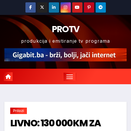
Skip
to
content
PROTV
produkcija i emitiranje tv programa
Prilozi
LIVNO: 130 000KM ZA