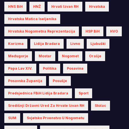
HNS BiH
HNŽ
Hrvati Izvan RH
Hrvatska
Hrvatska Matica Iseljenika
Hrvatska Nogometna Reprezentacija
HSP BiH
HVO
Korizma
Lidija Bradara
Livno
Ljubuški
Međugorje
Mostar
Nogomet
Orašje
Papa Lav XIV.
Politika
Posavina
Posavska Županija
Posušje
Predsjednica FBiH Lidija Bradara
Sport
Središnji Državni Ured Za Hrvate Izvan RH
Stolac
SUM
Svjetsko Prvenstvo U Nogometu