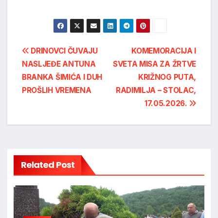
Post
DRINOVCI ČUVAJU
KOMEMORACIJA I
NASLJEĐE ANTUNA
SVETA MISA ZA ŽRTVE
navigation
BRANKA ŠIMIĆA I DUH
KRIŽNOG PUTA,
PROŠLIH VREMENA
RADIMILJA – STOLAC,
17.05.2026.
Related Post