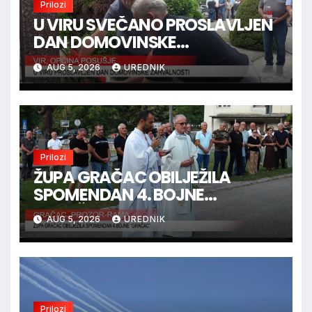
Prilozi
U VIRU SVEČANO PROSLAVLJEN
DAN DOMOVINSKE
ZAHVALNOSTI
AUG 5, 2026
UREDNIK
Prilozi
ŽUPA GRAČAC OBILJEŽILA
SPOMENDAN 4. BOJNE
“GRAČAC”
AUG 5, 2026
UREDNIK
Prilozi