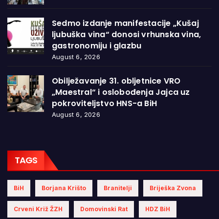
Sedmo izdanje manifestacije „Kušaj
ljubuška vina“ donosi vrhunska vina,
gastronomiju i glazbu
August 6, 2026
Obilježavanje 31. obljetnice VRO
„Maestral“ i oslobođenja Jajca uz
pokroviteljstvo HNS-a BiH
August 6, 2026
TAGS
BiH
Borjana Krišto
Branitelji
Briješka Zvona
Crveni Križ ŽZH
Domovinski Rat
HDZ BiH