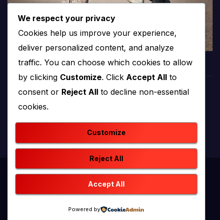
We respect your privacy
Cookies help us improve your experience,
deliver personalized content, and analyze
traffic. You can choose which cookies to allow
by clicking
Customize
. Click
Accept All
to
consent or
Reject All
to decline non-essential
PROTV
cookies.
produkcija i emitiranje tv programa
Customize
Reject All
Proudly powered by WordPress
|
Theme: newstack by
Accept All
Themeansar
.
Powered by
Home
Kontakt
O nama