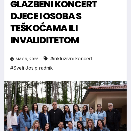
GLAZBENI KONCERT
DJECE I OSOBA S
TEŠKOĆAMA ILI
INVALIDITETOM
#inkluzivni koncert
,
MAY 9, 2026
#Sveti Josip radnik