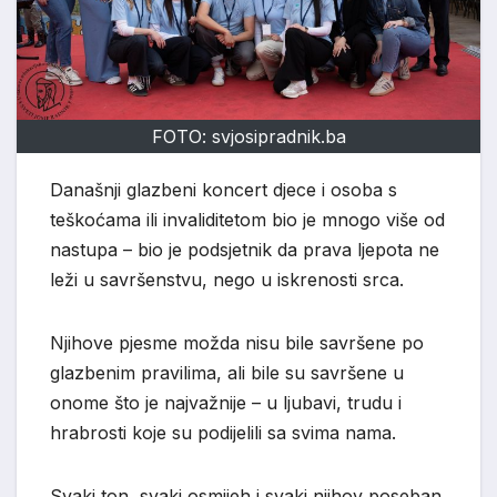
FOTO: svjosipradnik.ba
Današnji glazbeni koncert djece i osoba s
teškoćama ili invaliditetom bio je mnogo više od
nastupa – bio je podsjetnik da prava ljepota ne
leži u savršenstvu, nego u iskrenosti srca.
Njihove pjesme možda nisu bile savršene po
glazbenim pravilima, ali bile su savršene u
onome što je najvažnije – u ljubavi, trudu i
hrabrosti koje su podijelili sa svima nama.
Svaki ton, svaki osmijeh i svaki njihov poseban