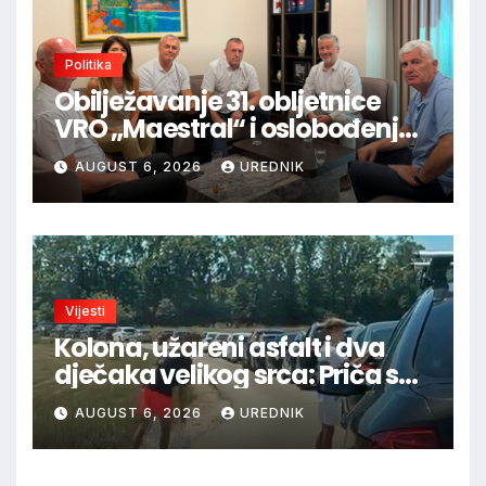
Politika
Obilježavanje 31. obljetnice
VRO „Maestral“ i oslobođenja
Jajca uz pokroviteljstvo HNS-a
AUGUST 6, 2026
UREDNIK
BiH
Vijesti
Kolona, užareni asfalt i dva
dječaka velikog srca: Priča s
granice oduševila regiju
AUGUST 6, 2026
UREDNIK