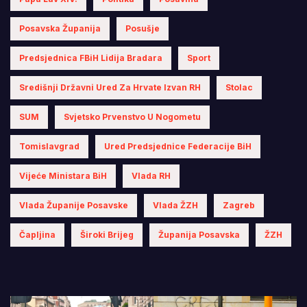
Posavska Županija
Posušje
Predsjednica FBiH Lidija Bradara
Sport
Središnji Državni Ured Za Hrvate Izvan RH
Stolac
SUM
Svjetsko Prvenstvo U Nogometu
Tomislavgrad
Ured Predsjednice Federacije BiH
Vijeće Ministara BiH
Vlada RH
Vlada Županije Posavske
Vlada ŽZH
Zagreb
Čapljina
Široki Brijeg
Županija Posavska
ŽZH