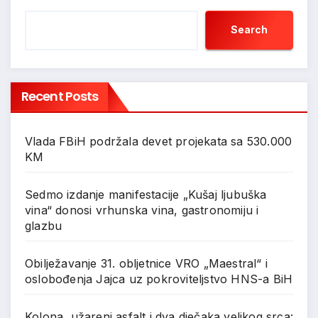
Search
Recent Posts
Vlada FBiH podržala devet projekata sa 530.000
KM
Sedmo izdanje manifestacije „Kušaj ljubuška
vina“ donosi vrhunska vina, gastronomiju i
glazbu
Obilježavanje 31. obljetnice VRO „Maestral“ i
oslobođenja Jajca uz pokroviteljstvo HNS-a BiH
Kolona, užareni asfalt i dva dječaka velikog srca: