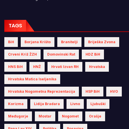
TAGS
BiH
Borjana Krišto
Branitelji
Briješka Zvona
Crveni Križ ŽZH
Domovinski Rat
HDZ BiH
HNS BiH
HNŽ
Hrvati Izvan RH
Hrvatska
Hrvatska Matica Iseljenika
Hrvatska Nogometna Reprezentacija
HSP BiH
HVO
Korizma
Lidija Bradara
Livno
Ljubuški
Međugorje
Mostar
Nogomet
Orašje
Papa Lav XIV.
Politika
Posavina