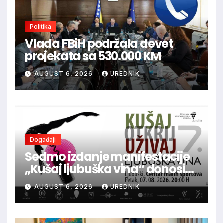
Politika
Vlada FBiH podržala devet
projekata sa 530.000 KM
AUGUST 6, 2026
UREDNIK
Događaji
Sedmo izdanje manifestacije
„Kušaj ljubuška vina“ donosi
vrhunska vina, gastronomiju i
AUGUST 6, 2026
UREDNIK
glazbu