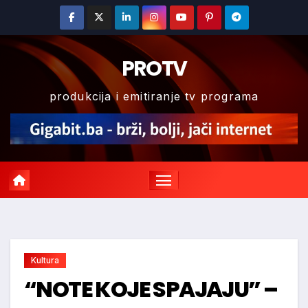
Skip
to
content
PROTV
produkcija i emitiranje tv programa
Kultura
“NOTE KOJE SPAJAJU” –