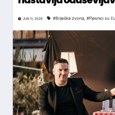
#Briješka zvona
,
#Pjesnici su ču
JUN 11, 2026