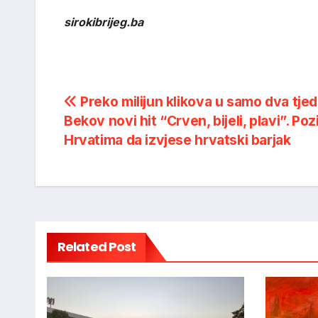
sirokibrijeg.ba
Post
Preko milijun klikova u samo dva tje
Bekov novi hit “Crven, bijeli, plavi”. Poz
navigation
Hrvatima da izvjese hrvatski barjak
Related Post