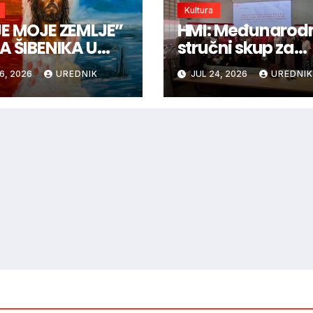
Kultura
E MOJE ZEMLJE”
HMI: Međunarod
A ŠIBENIKA U
stručni skup za
U
hrvatske učitelje 
6, 2026
UREDNIK
JUL 24, 2026
UREDNIK
nastavnike iz
inozemstva