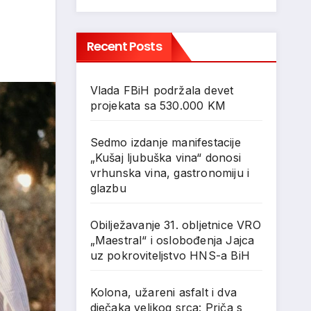
Recent Posts
Vlada FBiH podržala devet
projekata sa 530.000 KM
Sedmo izdanje manifestacije
„Kušaj ljubuška vina“ donosi
vrhunska vina, gastronomiju i
glazbu
Obilježavanje 31. obljetnice VRO
„Maestral“ i oslobođenja Jajca
uz pokroviteljstvo HNS-a BiH
Kolona, užareni asfalt i dva
dječaka velikog srca: Priča s