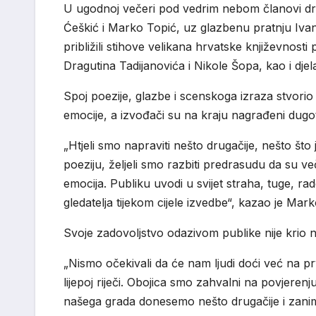
U ugodnoj večeri pod vedrim nebom članovi dra
Ćeškić i Marko Topić, uz glazbenu pratnju Ivana
približili stihove velikana hrvatske književnos
Dragutina Tadijanovića i Nikole Šopa, kao i dje
Spoj poezije, glazbe i scenskoga izraza stvorio
emocije, a izvođači su na kraju nagrađeni dugo
„Htjeli smo napraviti nešto drugačije, nešto št
poeziju, željeli smo razbiti predrasudu da su ve
emocija. Publiku uvodi u svijet straha, tuge, ra
gledatelja tijekom cijele izvedbe“, kazao je Mar
Svoje zadovoljstvo odazivom publike nije krio n
„Nismo očekivali da će nam ljudi doći već na prv
lijepoj riječi. Obojica smo zahvalni na povjere
našega grada donesemo nešto drugačije i zanimlj