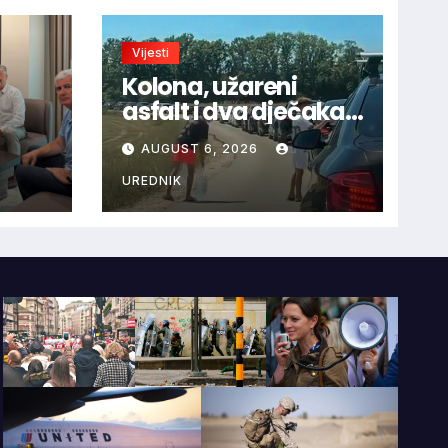
Vijesti
Kolona, užareni
asfalt i dva dječaka
velikog srca: Priča s
AUGUST 6, 2026
ca uz
granice oduševila
HNS-
regiju
UREDNIK