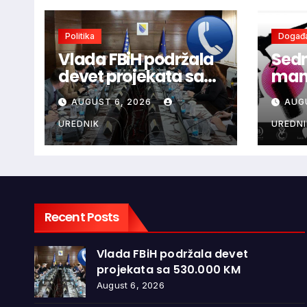
Politika
Događa
Vlada FBiH podržala
Sedm
devet projekata sa
mani
530.000 KM
ljub
AUGUST 6, 2026
AUG
dono
vina
UREDNIK
UREDNI
glaz
Recent Posts
Vlada FBiH podržala devet
projekata sa 530.000 KM
August 6, 2026