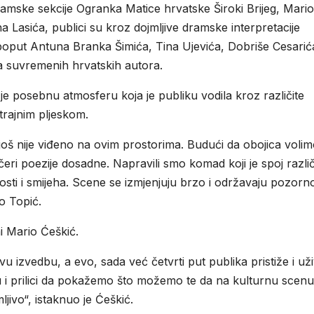
mske sekcije Ogranka Matice hrvatske Široki Brijeg, Mario
 Lasića, publici su kroz dojmljive dramske interpretacije
ti poput Antuna Branka Šimića, Tina Ujevića, Dobriše Cesarić
la suvremenih hrvatskih autora.
 je posebnu atmosferu koja je publiku vodila kroz različite
trajnim pljeskom.
o još nije viđeno na ovim prostorima. Budući da obojica voli
čeri poezije dosadne. Napravili smo komad koji je spoj različ
dosti i smijeha. Scene se izmjenjuju brzo i održavaju pozorn
ko Topić.
i Mario Ćeškić.
u izvedbu, a evo, sada već četvrti put publika pristiže i už
nju i prilici da pokažemo što možemo te da na kulturnu scenu
ivo“, istaknuo je Ćeškić.