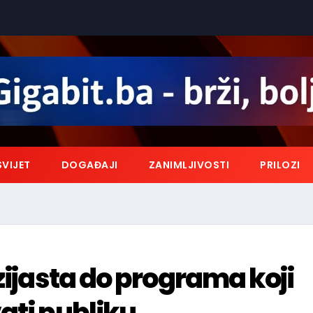
SVIJET
DOGAĐAJI
ZANIMLJIVOSTI
PRILOZI
zijasta do programa koji
ati publiku