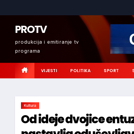
Skip
to
content
PROTV
produkcija i emitiranje tv
programa
VIJESTI
POLITIKA
SPORT
Kultura
Od ideje dvojice entu
nastavlja oduševljav