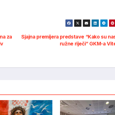
dna za
Sjajna premijera predstave “Kako su na
iv
ružne riječi” GKM-a Vi