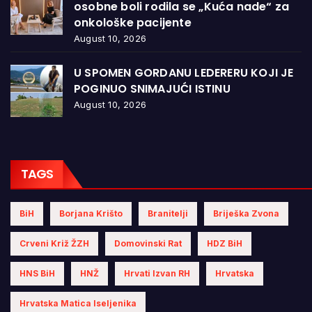
osobne boli rodila se „Kuća nade“ za
onkološke pacijente
August 10, 2026
U SPOMEN GORDANU LEDERERU KOJI JE
POGINUO SNIMAJUĆI ISTINU
August 10, 2026
TAGS
BiH
Borjana Krišto
Branitelji
Briješka Zvona
Crveni Križ ŽZH
Domovinski Rat
HDZ BiH
HNS BiH
HNŽ
Hrvati Izvan RH
Hrvatska
Hrvatska Matica Iseljenika