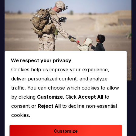
We respect your privacy
Cookies help us improve your experience,
deliver personalized content, and analyze
traffic. You can choose which cookies to allow
by clicking
Customize
. Click
Accept All
to
consent or
Reject All
to decline non-essential
PROTV
cookies.
produkcija i emitiranje tv programa
Customize