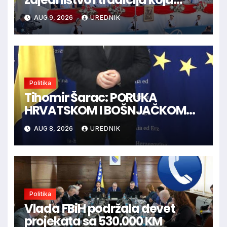
spaja hrvatski narod
AUG 9, 2026
UREDNIK
Politika
Tihomir Šarac: PORUKA
HRVATSKOM I BOŠNJAČKOM
NARODU U BiH
AUG 8, 2026
UREDNIK
Politika
Vlada FBiH podržala devet
projekata sa 530.000 KM