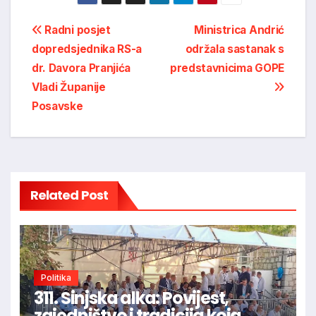
Post
Radni posjet
Ministrica Andrić
dopredsjednika RS-a
održala sastanak s
navigation
dr. Davora Pranjića
predstavnicima GOPE
Vladi Županije
Posavske
Related Post
Politika
311. Sinjska alka: Povijest,
zajedništvo i tradicija koja