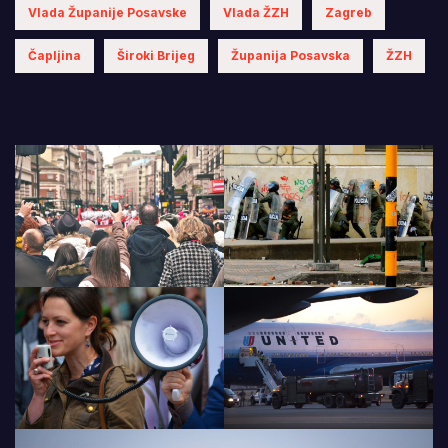
Vlada Županije Posavske
Vlada ŽZH
Zagreb
Čapljina
Široki Brijeg
Županija Posavska
ŽZH