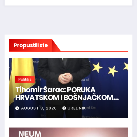
Propustili ste
Politika
Tihomir Šarac: PORUKA
HRVATSKOM I BOŠNJAČKOM
NARODU U BiH
AUGUST 8, 2026
UREDNIK