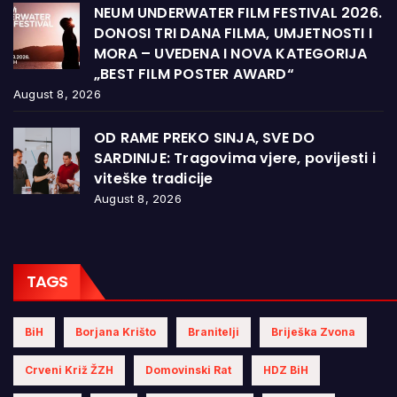
NEUM UNDERWATER FILM FESTIVAL 2026.
DONOSI TRI DANA FILMA, UMJETNOSTI I
MORA – UVEDENA I NOVA KATEGORIJA
„BEST FILM POSTER AWARD“
August 8, 2026
OD RAME PREKO SINJA, SVE DO
SARDINIJE: Tragovima vjere, povijesti i
viteške tradicije
August 8, 2026
TAGS
BiH
Borjana Krišto
Branitelji
Briješka Zvona
Crveni Križ ŽZH
Domovinski Rat
HDZ BiH