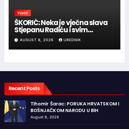
Vijesti
ŠKORIĆ: Neka je vječna slava
Stjepanu Radiću i svim
hrvatskim velikanima, a
AUGUST 8, 2026
UREDNIK
vječna zahvalnost hrvatskim
braniteljima
Recent Posts
Tihomir Šarac: PORUKA HRVATSKOM I
BOŠNJAČKOM NARODU U BiH
August 8, 2026