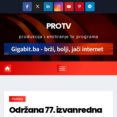
Skip
to
content
PROTV
produkcija i emitiranje tv programa
Politika
Održana 77. izvanredna