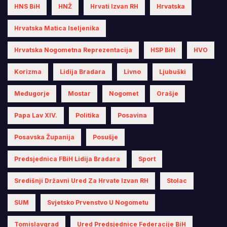
HNS BiH
HNŽ
Hrvati Izvan RH
Hrvatska
Hrvatska Matica Iseljenika
Hrvatska Nogometna Reprezentacija
HSP BiH
HVO
Korizma
Lidija Bradara
Livno
Ljubuški
Međugorje
Mostar
Nogomet
Orašje
Papa Lav XIV.
Politika
Posavina
Posavska Županija
Posušje
Predsjednica FBiH Lidija Bradara
Sport
Središnji Državni Ured Za Hrvate Izvan RH
Stolac
SUM
Svjetsko Prvenstvo U Nogometu
Tomislavgrad
Ured Predsjednice Federacije BiH