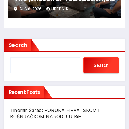
Jajca uz pokroviteljstvo HNS-a
AUG 6, 2026
UREDNIK
BiH
Search
Search
Recent Posts
Tihomir Šarac: PORUKA HRVATSKOM I
BOŠNJAČKOM NARODU U BiH