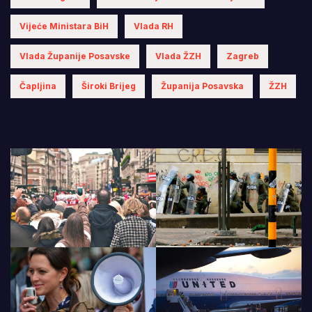
Vijeće Ministara BiH
Vlada RH
Vlada Županije Posavske
Vlada ŽZH
Zagreb
Čapljina
Široki Brijeg
Županija Posavska
ŽZH