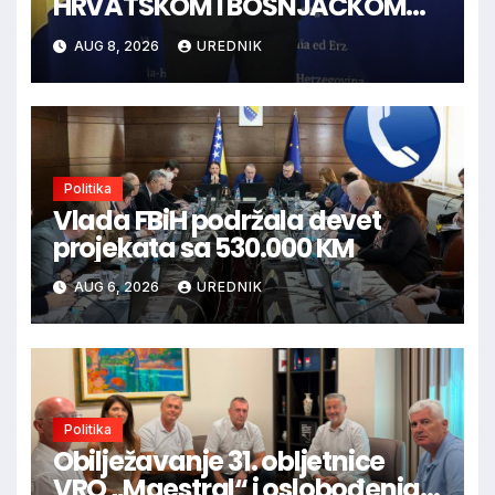
HRVATSKOM I BOŠNJAČKOM
NARODU U BiH
AUG 8, 2026
UREDNIK
Politika
Vlada FBiH podržala devet
projekata sa 530.000 KM
AUG 6, 2026
UREDNIK
Politika
Obilježavanje 31. obljetnice
VRO „Maestral“ i oslobođenja