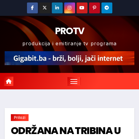
Skip
to
content
PROTV
produkcija i emitiranje tv programa
Prilozi
ODRŽANA NA TRIBINA U