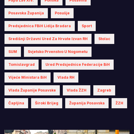
Papa Lav XIV.
Politika
Posavina
Posavska Županija
Posušje
Predsjednica FBiH Lidija Bradara
Sport
Središnji Državni Ured Za Hrvate Izvan RH
Stolac
SUM
Svjetsko Prvenstvo U Nogometu
Tomislavgrad
Ured Predsjednice Federacije BiH
Vijeće Ministara BiH
Vlada RH
Vlada Županije Posavske
Vlada ŽZH
Zagreb
Čapljina
Široki Brijeg
Županija Posavska
ŽZH