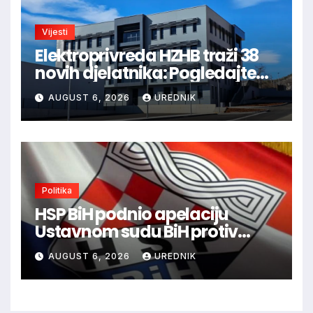
Vijesti
Elektroprivreda HZHB traži 38
novih djelatnika: Pogledajte
otvorena radna mjesta po
AUGUST 6, 2026
UREDNIK
gradovima
Politika
HSP BiH podnio apelaciju
Ustavnom sudu BiH protiv
ovjere kandidature Slavena
AUGUST 6, 2026
UREDNIK
Kovačevića