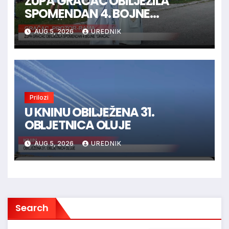
ŽUPA GRAČAC OBILJEŽILA
SPOMENDAN 4. BOJNE
“GRAČAC”
AUG 5, 2026
UREDNIK
Prilozi
U KNINU OBILJEŽENA 31.
OBLJETNICA OLUJE
AUG 5, 2026
UREDNIK
Search