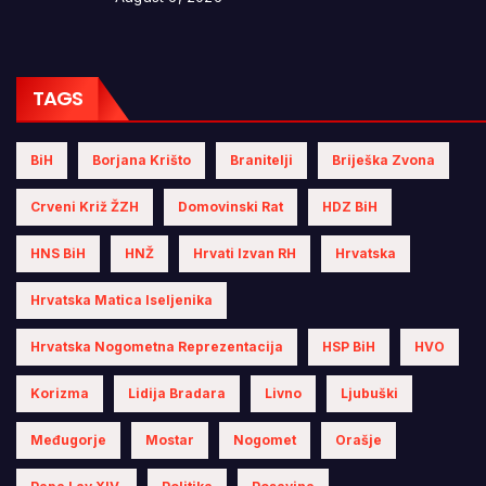
TAGS
BiH
Borjana Krišto
Branitelji
Briješka Zvona
Crveni Križ ŽZH
Domovinski Rat
HDZ BiH
HNS BiH
HNŽ
Hrvati Izvan RH
Hrvatska
Hrvatska Matica Iseljenika
Hrvatska Nogometna Reprezentacija
HSP BiH
HVO
Korizma
Lidija Bradara
Livno
Ljubuški
Međugorje
Mostar
Nogomet
Orašje