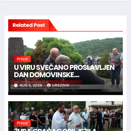
Related Post
Prilozi
U VIRU SVEČANO PROSLAVLJEN
DAN DOMOVINSKE
ZAHVALNOSTI
AUG 5, 2026
UREDNIK
Prilozi