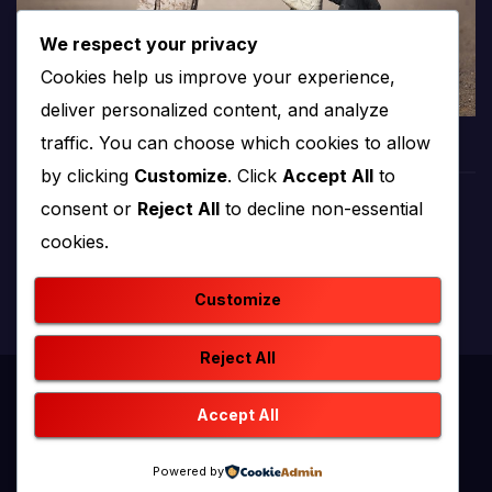
We respect your privacy
Cookies help us improve your experience,
deliver personalized content, and analyze
traffic. You can choose which cookies to allow
by clicking
Customize
. Click
Accept All
to
consent or
Reject All
to decline non-essential
PROTV
cookies.
produkcija i emitiranje tv programa
Customize
Reject All
Proudly powered by WordPress
|
Theme: newstack by
Accept All
Themeansar
.
Powered by
Home
Kontakt
O nama