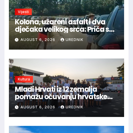
Vijesti
Kolona, užareni asfalt i dva
dječaka velikog srca: Priča s
granice oduševila regiju
AUGUST 6, 2026
UREDNIK
Kultura
Mladi Hrvati iz 12 zemalja
pomažu očuvanju hrvatske
prirodne i kulturne baštine
AUGUST 6, 2026
UREDNIK