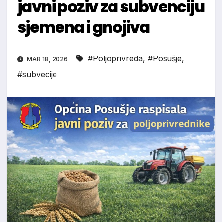
javni poziv za subvenciju
sjemena i gnojiva
#Poljoprivreda
,
#Posušje
,
MAR 18, 2026
#subvecije