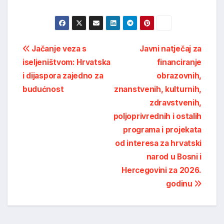
Post
Jačanje veza s
Javni natječaj za
iseljeništvom: Hrvatska
financiranje
navigation
i dijaspora zajedno za
obrazovnih,
budućnost
znanstvenih, kulturnih,
zdravstvenih,
poljoprivrednih i ostalih
programa i projekata
od interesa za hrvatski
narod u Bosni i
Hercegovini za 2026.
godinu