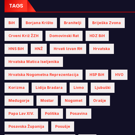
TAGS
BiH
Borjana Krišto
Branitelji
Briješka Zvona
Crveni Križ ŽZH
Domovinski Rat
HDZ BiH
HNS BiH
HNŽ
Hrvati Izvan RH
Hrvatska
Hrvatska Matica Iseljenika
Hrvatska Nogometna Reprezentacija
HSP BiH
HVO
Korizma
Lidija Bradara
Livno
Ljubuški
Međugorje
Mostar
Nogomet
Orašje
Papa Lav XIV.
Politika
Posavina
Posavska Županija
Posušje