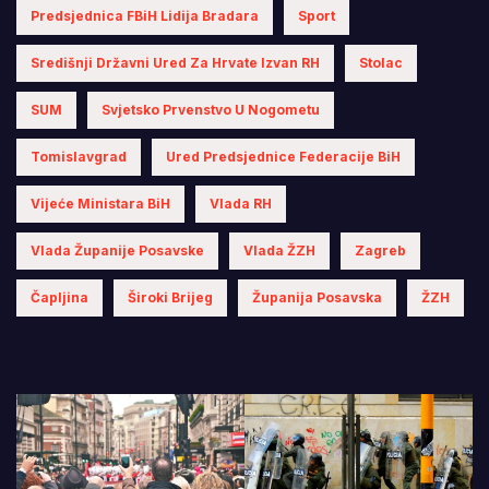
Predsjednica FBiH Lidija Bradara
Sport
Središnji Državni Ured Za Hrvate Izvan RH
Stolac
SUM
Svjetsko Prvenstvo U Nogometu
Tomislavgrad
Ured Predsjednice Federacije BiH
Vijeće Ministara BiH
Vlada RH
Vlada Županije Posavske
Vlada ŽZH
Zagreb
Čapljina
Široki Brijeg
Županija Posavska
ŽZH