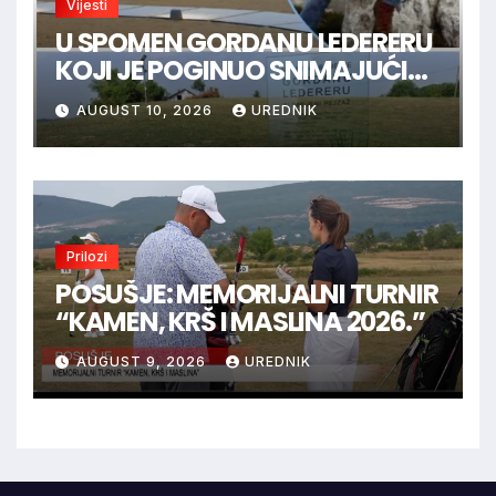
Vijesti
U SPOMEN GORDANU LEDERERU
KOJI JE POGINUO SNIMAJUĆI
ISTINU
AUGUST 10, 2026
UREDNIK
Prilozi
POSUŠJE: MEMORIJALNI TURNIR
“KAMEN, KRŠ I MASLINA 2026.”
AUGUST 9, 2026
UREDNIK