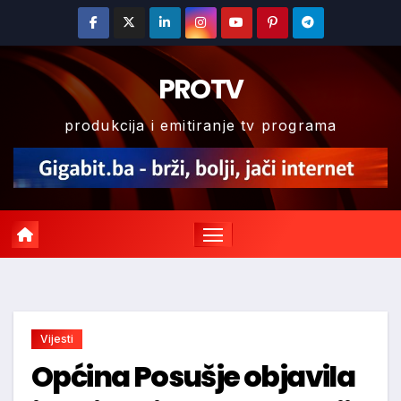
Skip
to
content
PROTV
produkcija i emitiranje tv programa
Vijesti
Općina Posušje objavila