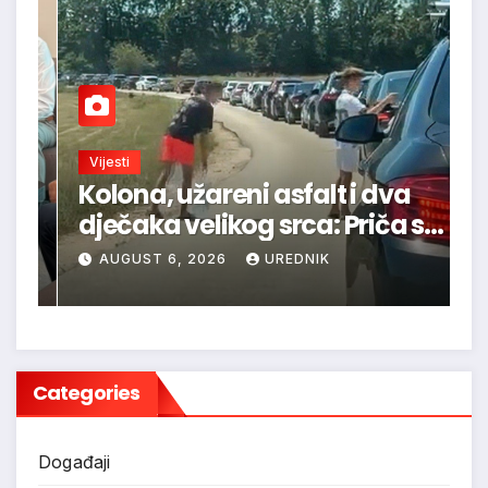
Vijesti
K
Kolona, užareni asfalt i dva
M
a
dječaka velikog srca: Priča s
p
-
granice oduševila regiju
p
AUGUST 6, 2026
UREDNIK
Categories
Događaji