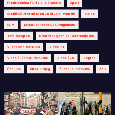
Predsjednica FBiH Lidija Bradara
Sport
Središnji Državni Ured Za Hrvate Izvan RH
Stolac
SUM
Svjetsko Prvenstvo U Nogometu
Tomislavgrad
Ured Predsjednice Federacije BiH
Vijeće Ministara BiH
Vlada RH
Vlada Županije Posavske
Vlada ŽZH
Zagreb
Čapljina
Široki Brijeg
Županija Posavska
ŽZH