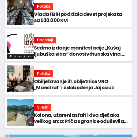
Politika
Vlada FBiH podržala devet projekata
sa 530.000 KM
Događaji
Sedmo izdanje manifestacije „Kušaj
ljubuška vina“ donosi vrhunska vina,
gastronomiju i glazbu
Politika
Obilježavanje 31. obljetnice VRO
„Maestral“ i oslobođenja Jajca uz
pokroviteljstvo HNS-a BiH
Vijesti
Kolona, užareni asfalt i dva dječaka
velikog srca: Priča s granice oduševila
regiju