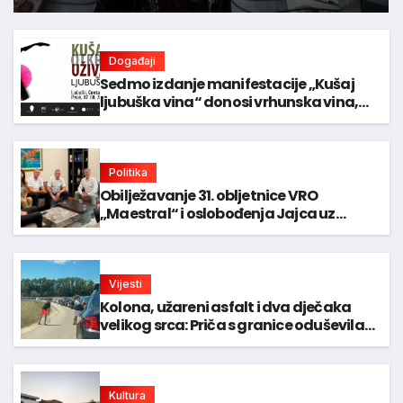
Događaji
Sedmo izdanje manifestacije „Kušaj
ljubuška vina“ donosi vrhunska vina,
gastronomiju i glazbu
Politika
Obilježavanje 31. obljetnice VRO
„Maestral“ i oslobođenja Jajca uz
pokroviteljstvo HNS-a BiH
Vijesti
Kolona, užareni asfalt i dva dječaka
velikog srca: Priča s granice oduševila
regiju
Kultura