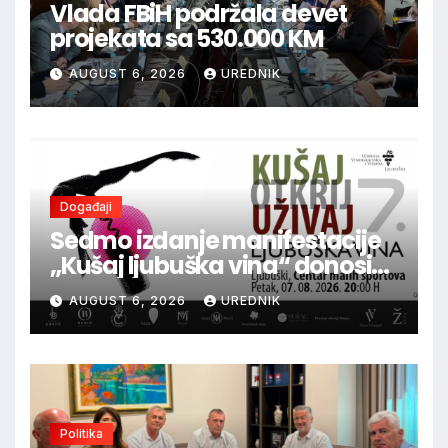
Vlada FBiH podržala devet
projekata sa 530.000 KM
AUGUST 6, 2026
UREDNIK
Događaji
Sedmo izdanje manifestacije
„Kušaj ljubuška vina“ donosi
vrhunska vina, gastronomiju i
AUGUST 6, 2026
UREDNIK
glazbu
Politika