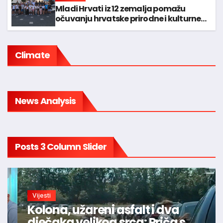
Mladi Hrvati iz 12 zemalja pomažu
očuvanju hrvatske prirodne i kulturne
baštine
Climate
News Analysis
Posts 3 Column Slider
Vijesti
Kolona, užareni asfalt i dva
dječaka velikog srca: Priča s