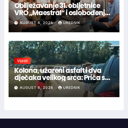
Obilježavanje 31. obljetnice
VRO „Maestral“ i oslobođenja
Jajca uz pokroviteljstvo HNS-a
AUGUST 6, 2026
UREDNIK
BiH
Vijesti
Kolona, užareni asfalt i dva
dječaka velikog srca: Priča s
granice oduševila regiju
AUGUST 6, 2026
UREDNIK