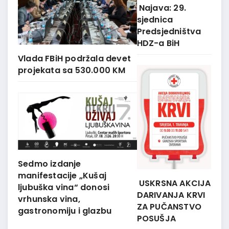
Najava: 29.
sjednica
Predsjedništva
HDZ-a BiH
Vlada FBiH podržala devet
projekata sa 530.000 KM
Sedmo izdanje
manifestacije „Kušaj
USKRSNA AKCIJA
ljubuška vina“ donosi
DARIVANJA KRVI
vrhunska vina,
ZA PUČANSTVO
gastronomiju i glazbu
POSUŠJA