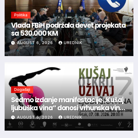
Politika
Vlada FBiH podržala devet projekata
sa 530.000 KM
AUGUST 6, 2026
UREDNIK
Događaji
Sedmo izdanje manifestacije „Kušaj
ljubuška vina“ donosi vrhunska vina,
gastronomiju i glazbu
AUGUST 6, 2026
UREDNIK