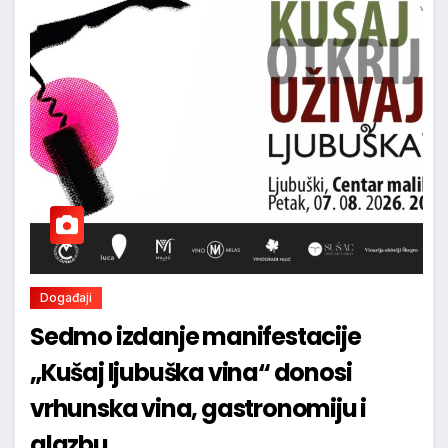
Događaji
Sedmo izdanje manifestacije
„Kušaj ljubuška vina“ donosi
vrhunska vina, gastronomiju i
glazbu