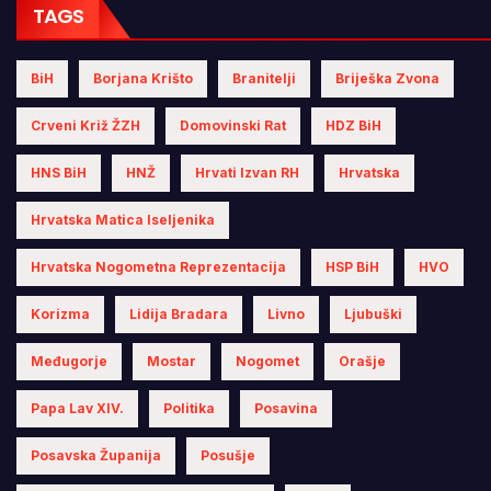
TAGS
BiH
Borjana Krišto
Branitelji
Briješka Zvona
Crveni Križ ŽZH
Domovinski Rat
HDZ BiH
HNS BiH
HNŽ
Hrvati Izvan RH
Hrvatska
Hrvatska Matica Iseljenika
Hrvatska Nogometna Reprezentacija
HSP BiH
HVO
Korizma
Lidija Bradara
Livno
Ljubuški
Međugorje
Mostar
Nogomet
Orašje
Papa Lav XIV.
Politika
Posavina
Posavska Županija
Posušje