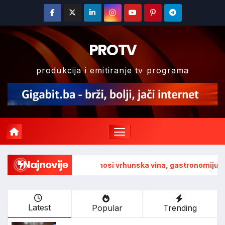
Skip
to
content
PROTV
produkcija i emitiranje tv programa
Najnovije
na“ donosi vrhunska vina, gastronomiju i glazbu
Obilježav
Latest
Popular
Trending