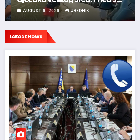
granice oduševila regiju
AUGUST 6, 2026
UREDNIK
Latest News