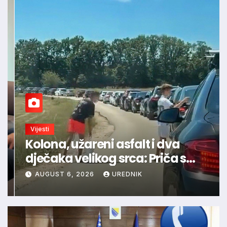
Vijesti
Kolona, užareni asfalt i dva
dječaka velikog srca: Priča s
granice oduševila regiju
AUGUST 6, 2026
UREDNIK