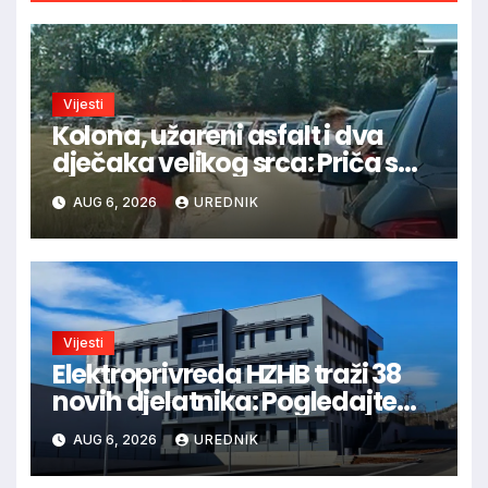
Vijesti
Kolona, užareni asfalt i dva
dječaka velikog srca: Priča s
granice oduševila regiju
AUG 6, 2026
UREDNIK
Vijesti
Elektroprivreda HZHB traži 38
novih djelatnika: Pogledajte
otvorena radna mjesta po
AUG 6, 2026
UREDNIK
gradovima