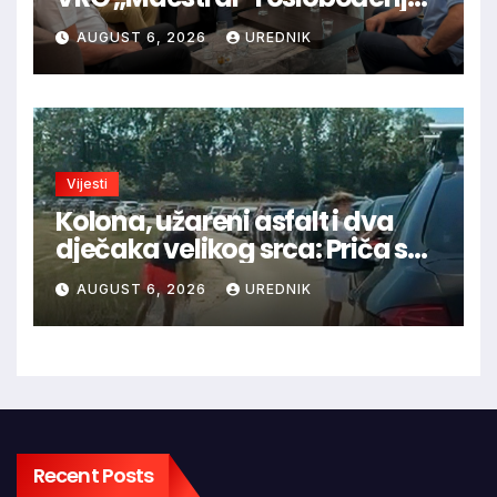
Jajca uz pokroviteljstvo HNS-a
AUGUST 6, 2026
UREDNIK
BiH
Vijesti
Kolona, užareni asfalt i dva
dječaka velikog srca: Priča s
granice oduševila regiju
AUGUST 6, 2026
UREDNIK
Recent Posts