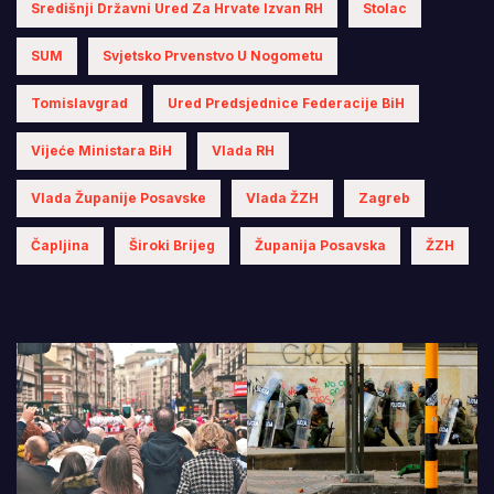
Središnji Državni Ured Za Hrvate Izvan RH
Stolac
SUM
Svjetsko Prvenstvo U Nogometu
Tomislavgrad
Ured Predsjednice Federacije BiH
Vijeće Ministara BiH
Vlada RH
Vlada Županije Posavske
Vlada ŽZH
Zagreb
Čapljina
Široki Brijeg
Županija Posavska
ŽZH