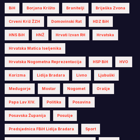
BiH
Borjana Krišto
Branitelji
Briješka Zvona
Crveni Križ ŽZH
Domovinski Rat
HDZ BiH
HNS BiH
HNŽ
Hrvati Izvan RH
Hrvatska
Hrvatska Matica Iseljenika
Hrvatska Nogometna Reprezentacija
HSP BiH
HVO
Korizma
Lidija Bradara
Livno
Ljubuški
Međugorje
Mostar
Nogomet
Orašje
Papa Lav XIV.
Politika
Posavina
Posavska Županija
Posušje
Predsjednica FBiH Lidija Bradara
Sport