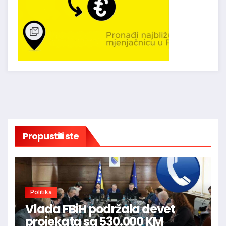
Propustili ste
Politika
Vlada FBiH podržala devet
projekata sa 530.000 KM