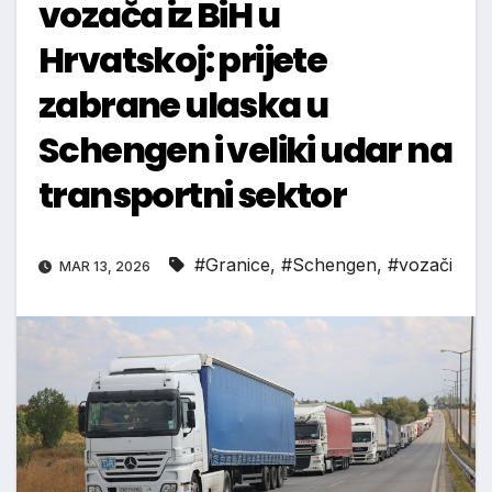
vozača iz BiH u
Hrvatskoj: prijete
zabrane ulaska u
Schengen i veliki udar na
transportni sektor
#Granice
,
#Schengen
,
#vozači
MAR 13, 2026