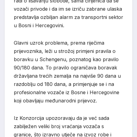
radi o lišavanju slobode, sama činjenica da se
vozači privode i da im se izriču zabrane ulaska
predstavlja ozbiljan alarm za transportni sektor
u Bosni i Hercegovini.
Glavni uzrok problema, prema riječima
prijevoznika, leži u strožoj primjeni pravila o
boravku u Schengenu, poznatog kao pravilo
90/180 dana. To pravilo ograničava boravak
državljana trećih zemalja na najviše 90 dana u
razdoblju od 180 dana, a primjenjuje se i na
profesionalne vozače iz Bosne i Hercegovine
koji obavljaju međunarodni prijevoz.
Iz Konzorcija upozoravaju da je već sada
zabilježen veliki broj vraćanja vozača s
granice, što izravno utječe na izvoz robe i