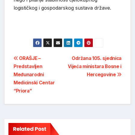
logističkog i gospodarskog sustava države.
Post
ORAŠJE –
Održana 105. sjednica
Predstavljen
Vijeća ministara Bosne i
navigation
Međunarodni
Hercegovine
Medicinski Centar
“Priora”
Related Post