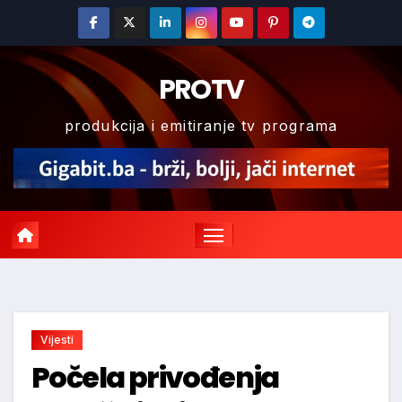
Skip
to
content
PROTV
produkcija i emitiranje tv programa
Vijesti
Počela privođenja