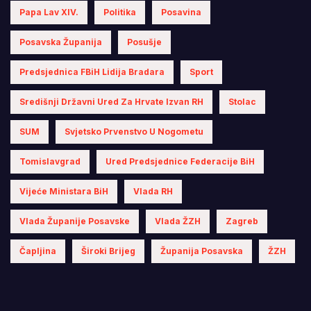
Papa Lav XIV.
Politika
Posavina
Posavska Županija
Posušje
Predsjednica FBiH Lidija Bradara
Sport
Središnji Državni Ured Za Hrvate Izvan RH
Stolac
SUM
Svjetsko Prvenstvo U Nogometu
Tomislavgrad
Ured Predsjednice Federacije BiH
Vijeće Ministara BiH
Vlada RH
Vlada Županije Posavske
Vlada ŽZH
Zagreb
Čapljina
Široki Brijeg
Županija Posavska
ŽZH