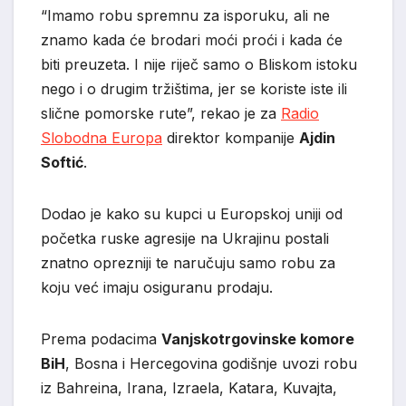
“Imamo robu spremnu za isporuku, ali ne
znamo kada će brodari moći proći i kada će
biti preuzeta. I nije riječ samo o Bliskom istoku
nego i o drugim tržištima, jer se koriste iste ili
slične pomorske rute”, rekao je za
Radio
Slobodna Europa
direktor kompanije
Ajdin
Softić
.
Dodao je kako su kupci u Europskoj uniji od
početka ruske agresije na Ukrajinu postali
znatno oprezniji te naručuju samo robu za
koju već imaju osiguranu prodaju.
Prema podacima
Vanjskotrgovinske komore
BiH
, Bosna i Hercegovina godišnje uvozi robu
iz Bahreina, Irana, Izraela, Katara, Kuvajta,