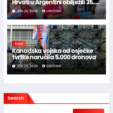
Hrvati u Argentini obilježili 35.
obljetnicu hrvatske neovisnosti
JUN 29, 2026
UREDNIK
Svijet
Kanadska vojska od osječke
tvrtke naručila 5.000 dronova
JUN 25, 2026
UREDNIK
Search