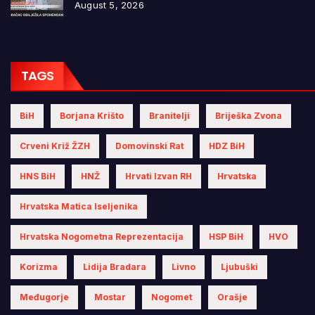
August 5, 2026
TAGS
BiH
Borjana Krišto
Branitelji
Briješka Zvona
Crveni Križ ŽZH
Domovinski Rat
HDZ BiH
HNS BiH
HNŽ
Hrvati Izvan RH
Hrvatska
Hrvatska Matica Iseljenika
Hrvatska Nogometna Reprezentacija
HSP BiH
HVO
Korizma
Lidija Bradara
Livno
Ljubuški
Međugorje
Mostar
Nogomet
Orašje