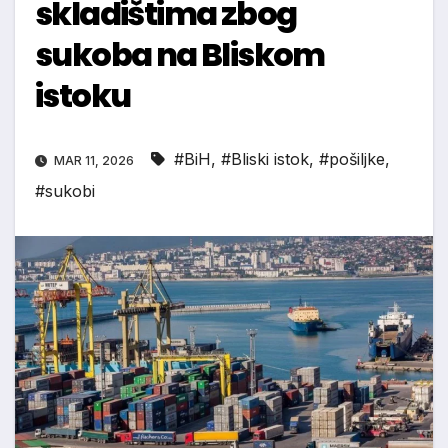
skladištima zbog
sukoba na Bliskom
istoku
#BiH
,
#Bliski istok
,
#pošiljke
,
MAR 11, 2026
#sukobi