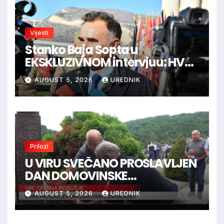
Vijesti
Stanko Baja Sopta u
EKSKLUZIVNOM intervjuu: HVO
je trebao ući u Vukovar preko
AUGUST 5, 2026
UREDNIK
Marinaca, Bogdanovaca i
Bršadina
Prilozi
U VIRU SVEČANO PROSLAVLJEN
DAN DOMOVINSKE
ZAHVALNOSTI
AUGUST 5, 2026
UREDNIK