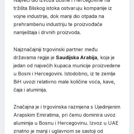
Najveći dio izvoza Bosne i Hercegovine na
tržišta Bliskog istoka ostvaruju kompanije iz
vojne industrije, dok manji dio otpada na
prehrambenu industriju te proizvođače
namještaja i drvnih proizvoda.
Najznačajniji trgovinski partner među
državama regije je
Saudijska Arabija
, koja je
jedan od najvećih kupaca municije proizvedene
u Bosni i Hercegovini. Istodobno, iz te zemlje
BiH uvozi relativno male količine voća, kave,
čaja i aluminija.
Značajna je i trgovinska razmjena s Ujedinjenim
Arapskim Emiratima, pri čemu dominira uvoz
aluminija u Bosnu i Hercegovinu. Izvoz u UAE
znatno je manji i uglavnom se sastoji od