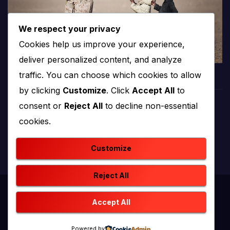
We respect your privacy
Cookies help us improve your experience,
deliver personalized content, and analyze
traffic. You can choose which cookies to allow
by clicking
Customize
. Click
Accept All
to
consent or
Reject All
to decline non-essential
PROTV
cookies.
produkcija i emitiranje tv programa
Customize
Reject All
Proudly powered by WordPress
|
Theme: newstack by
Accept All
Themeansar
.
Powered by