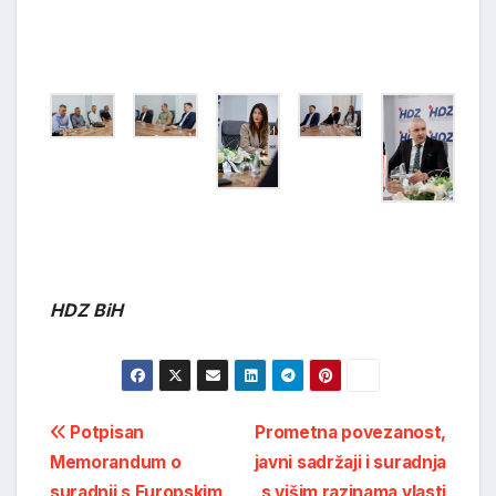
HDZ BiH
Post
Potpisan
Prometna povezanost,
Memorandum o
javni sadržaji i suradnja
navigation
suradnji s Europskim
s višim razinama vlasti