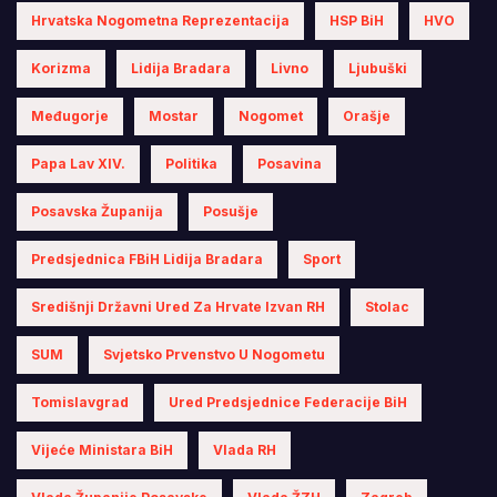
Hrvatska Nogometna Reprezentacija
HSP BiH
HVO
Korizma
Lidija Bradara
Livno
Ljubuški
Međugorje
Mostar
Nogomet
Orašje
Papa Lav XIV.
Politika
Posavina
Posavska Županija
Posušje
Predsjednica FBiH Lidija Bradara
Sport
Središnji Državni Ured Za Hrvate Izvan RH
Stolac
SUM
Svjetsko Prvenstvo U Nogometu
Tomislavgrad
Ured Predsjednice Federacije BiH
Vijeće Ministara BiH
Vlada RH