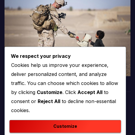
We respect your privacy
Cookies help us improve your experience,
deliver personalized content, and analyze
traffic. You can choose which cookies to allow
by clicking
Customize
. Click
Accept All
to
consent or
Reject All
to decline non-essential
PROTV
cookies.
produkcija i emitiranje tv programa
Customize