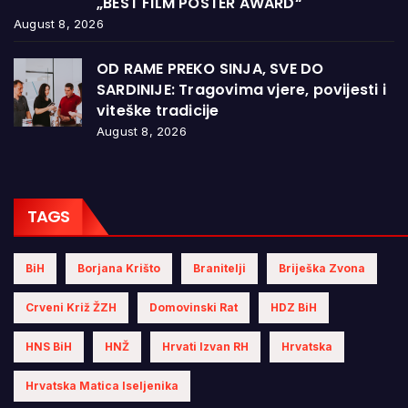
„BEST FILM POSTER AWARD“
August 8, 2026
OD RAME PREKO SINJA, SVE DO
SARDINIJE: Tragovima vjere, povijesti i
viteške tradicije
August 8, 2026
TAGS
BiH
Borjana Krišto
Branitelji
Briješka Zvona
Crveni Križ ŽZH
Domovinski Rat
HDZ BiH
HNS BiH
HNŽ
Hrvati Izvan RH
Hrvatska
Hrvatska Matica Iseljenika