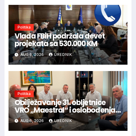
Politika
Vlada FBiH podržala devet
projekata sa 530.000 KM
AUG 6, 2026
UREDNIK
Politika
Obilježavanje 31. obljetnice
VRO „Maestral“ i oslobođenja
Jajca uz pokroviteljstvo HNS-a
AUG 6, 2026
UREDNIK
BiH