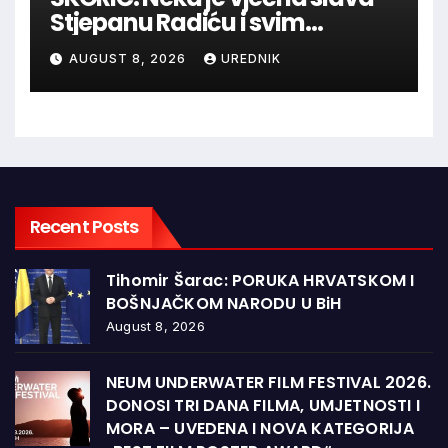
Stjepanu Radiću i svim
hrvatskim velikanima, a
AUGUST 8, 2026
UREDNIK
vječna zahvalnost hrvatskim
braniteljima
Recent Posts
Tihomir Šarac: PORUKA HRVATSKOM I
BOŠNJAČKOM NARODU U BiH
August 8, 2026
NEUM UNDERWATER FILM FESTIVAL 2026.
DONOSI TRI DANA FILMA, UMJETNOSTI I
MORA – UVEDENA I NOVA KATEGORIJA