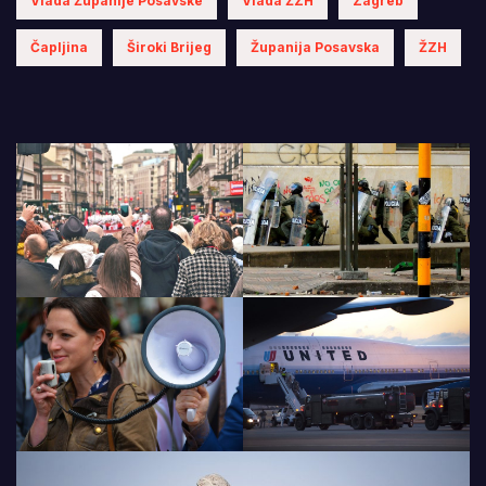
Vlada Županije Posavske
Vlada ŽZH
Zagreb
Čapljina
Široki Brijeg
Županija Posavska
ŽZH