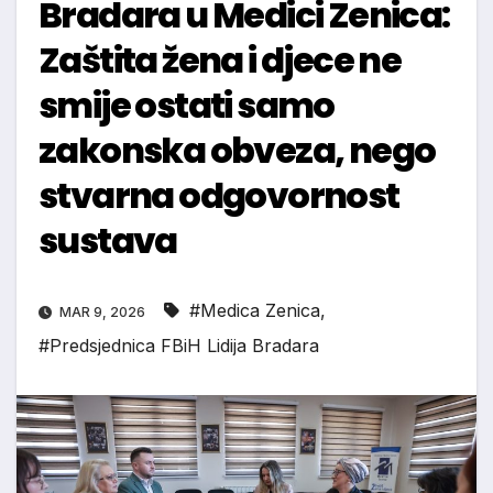
Bradara u Medici Zenica:
Zaštita žena i djece ne
smije ostati samo
zakonska obveza, nego
stvarna odgovornost
sustava
#Medica Zenica
,
MAR 9, 2026
#Predsjednica FBiH Lidija Bradara