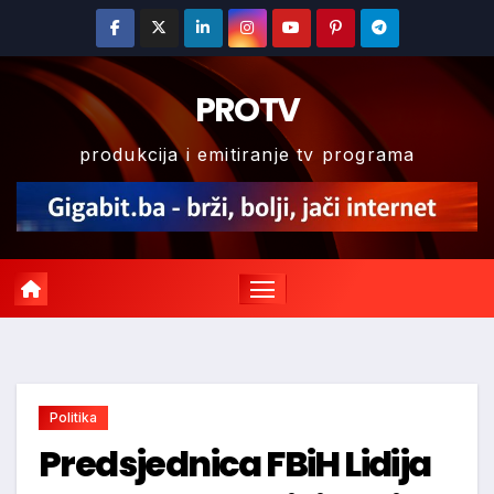
Skip
to
content
PROTV
produkcija i emitiranje tv programa
Politika
Predsjednica FBiH Lidija