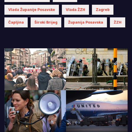
Vlada Županije Posavske
Vlada ŽZH
Zagreb
Čapljina
Široki Brijeg
Županija Posavska
ŽZH