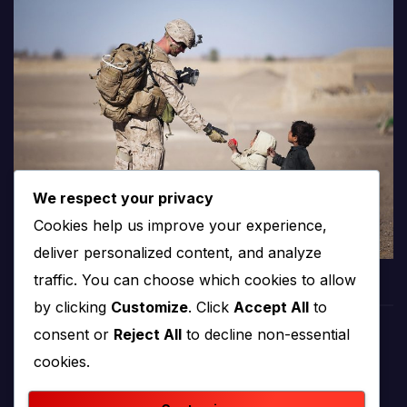
We respect your privacy
Cookies help us improve your experience,
deliver personalized content, and analyze
traffic. You can choose which cookies to allow
by clicking
Customize
. Click
Accept All
to
consent or
Reject All
to decline non-essential
PROTV
cookies.
produkcija i emitiranje tv programa