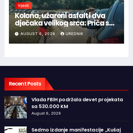
Vijesti
Kolona, užareni asfalt i dva
dječaka velikog srca: Priča s
granice oduševila regiju
AUGUST 6, 2026
UREDNIK
Recent Posts
Vlada FBiH podržala devet projekata
sa 530.000 KM
August 6, 2026
Sedmo izdanje manifestacije „Kušaj