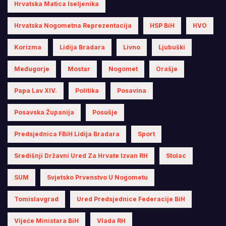
Hrvatska Matica Iseljenika
Hrvatska Nogometna Reprezentacija
HSP BiH
HVO
Korizma
Lidija Bradara
Livno
Ljubuški
Međugorje
Mostar
Nogomet
Orašje
Papa Lav XIV.
Politika
Posavina
Posavska Županija
Posušje
Predsjednica FBiH Lidija Bradara
Sport
Središnji Državni Ured Za Hrvate Izvan RH
Stolac
SUM
Svjetsko Prvenstvo U Nogometu
Tomislavgrad
Ured Predsjednice Federacije BiH
Vijeće Ministara BiH
Vlada RH