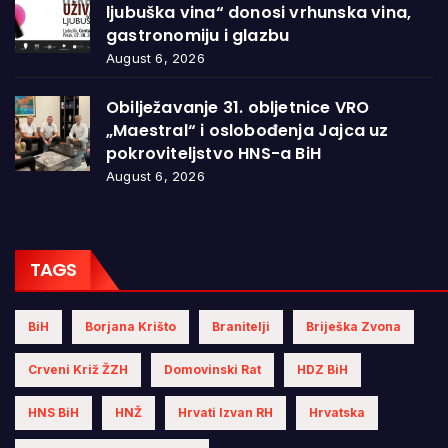
ljubuška vina“ donosi vrhunska vina,
gastronomiju i glazbu
August 6, 2026
Obilježavanje 31. obljetnice VRO
„Maestral“ i oslobođenja Jajca uz
pokroviteljstvo HNS-a BiH
August 6, 2026
TAGS
BiH
Borjana Krišto
Branitelji
Briješka Zvona
Crveni Križ ŽZH
Domovinski Rat
HDZ BiH
HNS BiH
HNŽ
Hrvati Izvan RH
Hrvatska