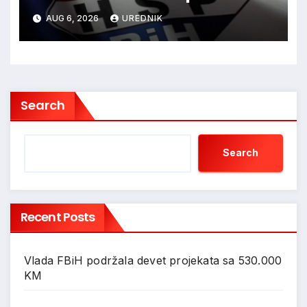
ovjere kandidature Slavena
AUG 6, 2026
UREDNIK
Kovačevića
Search
Search
Recent Posts
Vlada FBiH podržala devet projekata sa 530.000
KM