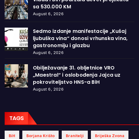
sa 530.000 KM
August 6, 2026
Sedmo izdanje manifestacije „Kušaj
ljubuška vina“ donosi vrhunska vina,
gastronomiju i glazbu
August 6, 2026
Obilježavanje 31. obljetnice VRO
„Maestral“ i oslobođenja Jajca uz
pokroviteljstvo HNS-a BiH
August 6, 2026
TAGS
BiH
Borjana Krišto
Branitelji
Briješka Zvona