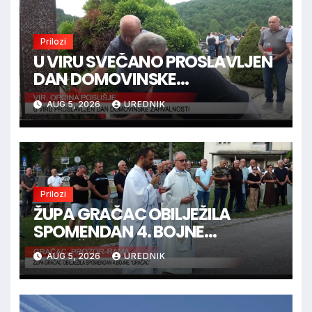
Prilozi
U VIRU SVEČANO PROSLAVLJEN
DAN DOMOVINSKE
ZAHVALNOSTI
AUG 5, 2026
UREDNIK
Prilozi
ŽUPA GRAČAC OBILJEŽILA
SPOMENDAN 4. BOJNE
“GRAČAC”
AUG 5, 2026
UREDNIK