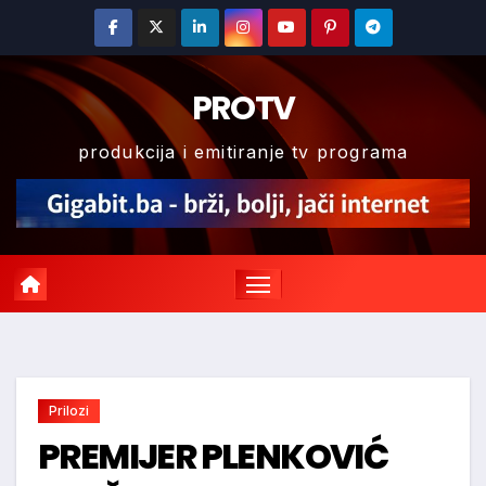
Skip
to
content
PROTV
produkcija i emitiranje tv programa
Prilozi
PREMIJER PLENKOVIĆ