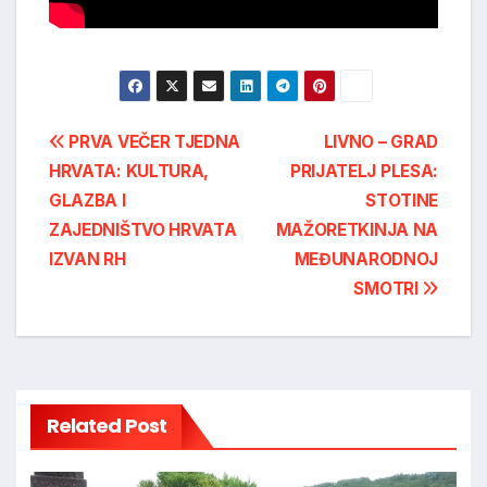
Post
PRVA VEČER TJEDNA
LIVNO – GRAD
HRVATA: KULTURA,
PRIJATELJ PLESA:
navigation
GLAZBA I
STOTINE
ZAJEDNIŠTVO HRVATA
MAŽORETKINJA NA
IZVAN RH
MEĐUNARODNOJ
SMOTRI
Related Post