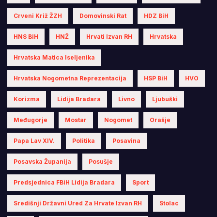
Crveni Križ ŽZH
Domovinski Rat
HDZ BiH
HNS BiH
HNŽ
Hrvati Izvan RH
Hrvatska
Hrvatska Matica Iseljenika
Hrvatska Nogometna Reprezentacija
HSP BiH
HVO
Korizma
Lidija Bradara
Livno
Ljubuški
Međugorje
Mostar
Nogomet
Orašje
Papa Lav XIV.
Politika
Posavina
Posavska Županija
Posušje
Predsjednica FBiH Lidija Bradara
Sport
Središnji Državni Ured Za Hrvate Izvan RH
Stolac