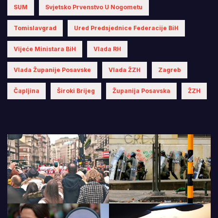
SUM
Svjetsko Prvenstvo U Nogometu
Tomislavgrad
Ured Predsjednice Federacije BiH
Vijeće Ministara BiH
Vlada RH
Vlada Županije Posavske
Vlada ŽZH
Zagreb
Čapljina
Široki Brijeg
Županija Posavska
ŽZH