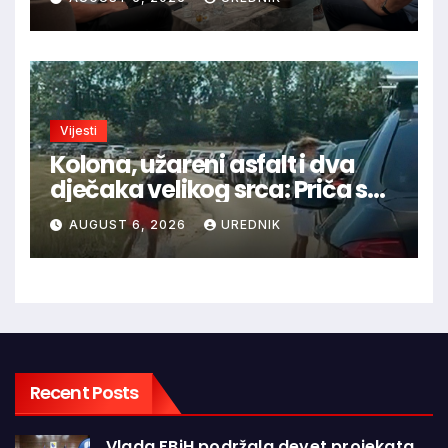
BiH
Vijesti
Kolona, užareni asfalt i dva
dječaka velikog srca: Priča s
granice oduševila regiju
AUGUST 6, 2026
UREDNIK
Recent Posts
Vlada FBiH podržala devet projekata