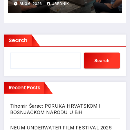
Jajca uz pokroviteljstvo HNS-a
AUG 6, 2026
UREDNIK
BiH
Search
Search
Recent Posts
Tihomir Šarac: PORUKA HRVATSKOM I
BOŠNJAČKOM NARODU U BiH
NEUM UNDERWATER FILM FESTIVAL 2026.