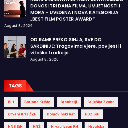
DONOSI TRI DANA FILMA, UMJETNOSTI I
MORA – UVEDENA I NOVA KATEGORIJA
„BEST FILM POSTER AWARD“
August 8, 2026
OD RAME PREKO SINJA, SVE DO
SARDINIJE: Tragovima vjere, povijesti i
viteške tradicije
August 8, 2026
TAGS
BiH
Borjana Krišto
Branitelji
Briješka Zvona
Crveni Križ ŽZH
Domovinski Rat
HDZ BiH
HNS BiH
HNŽ
Hrvati Izvan RH
Hrvatska