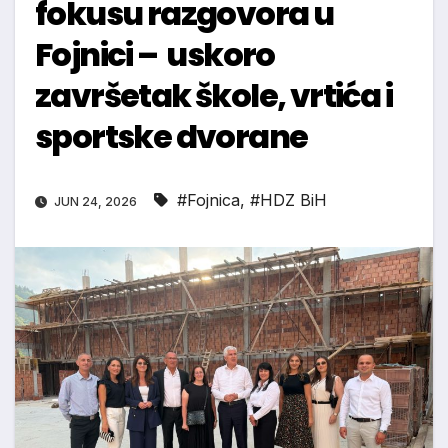
fokusu razgovora u
Fojnici – uskoro
završetak škole, vrtića i
sportske dvorane
#Fojnica
,
#HDZ BiH
JUN 24, 2026