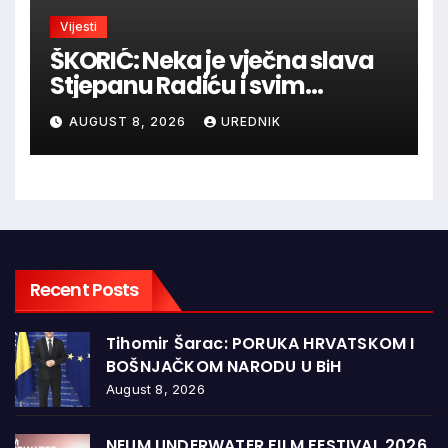
Vijesti
ŠKORIĆ: Neka je vječna slava
Stjepanu Radiću i svim
hrvatskim velikanima, a
AUGUST 8, 2026
UREDNIK
vječna zahvalnost hrvatskim
braniteljima
Recent Posts
Tihomir Šarac: PORUKA HRVATSKOM I
BOŠNJAČKOM NARODU U BiH
August 8, 2026
NEUM UNDERWATER FILM FESTIVAL 2026.