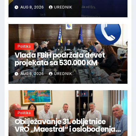
NARODU U BiH
AUG 8, 2026
UREDNIK
Politika
Vlada FBiH podržala devet
projekata sa 530.000 KM
AUG 6, 2026
UREDNIK
Politika
Obilježavanje 31. obljetnice
VRO „Maestral“ i oslobođenja