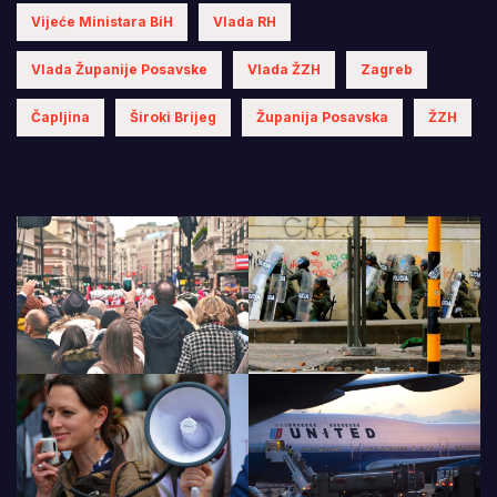
Vijeće Ministara BiH
Vlada RH
Vlada Županije Posavske
Vlada ŽZH
Zagreb
Čapljina
Široki Brijeg
Županija Posavska
ŽZH