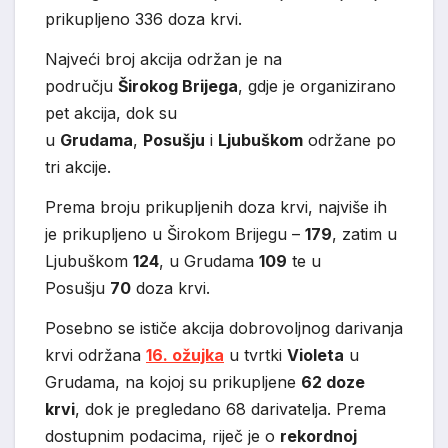
prikupljeno 336 doza krvi.
Najveći broj akcija održan je na
području
Širokog Brijega
, gdje je organizirano
pet akcija, dok su
u
Grudama
,
Posušju
i
Ljubuškom
održane po
tri akcije.
Prema broju prikupljenih doza krvi, najviše ih
je prikupljeno u Širokom Brijegu –
179
, zatim u
Ljubuškom
124
, u Grudama
109
te u
Posušju
70
doza krvi.
Posebno se ističe akcija dobrovoljnog darivanja
krvi održana
16. ožujka
u tvrtki
Violeta
u
Grudama, na kojoj su prikupljene
62 doze
krvi
, dok je pregledano 68 darivatelja. Prema
dostupnim podacima, riječ je o
rekordnoj