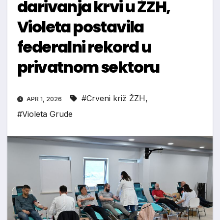
darivanja krvi u ŽZH,
Violeta postavila
federalni rekord u
privatnom sektoru
#Crveni križ ŽZH
,
APR 1, 2026
#Violeta Grude