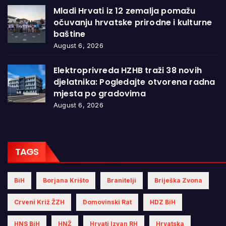
Mladi Hrvati iz 12 zemalja pomažu
očuvanju hrvatske prirodne i kulturne
baštine
August 6, 2026
Elektroprivreda HZHB traži 38 novih
djelatnika: Pogledajte otvorena radna
mjesta po gradovima
August 6, 2026
TAGS
BiH
Borjana Krišto
Branitelji
Briješka Zvona
Crveni Križ ŽZH
Domovinski Rat
HDZ BiH
HNS BiH
HNŽ
Hrvati Izvan RH
Hrvatska