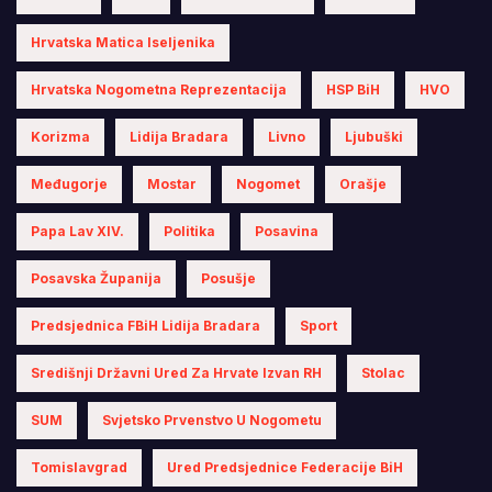
Hrvatska Matica Iseljenika
Hrvatska Nogometna Reprezentacija
HSP BiH
HVO
Korizma
Lidija Bradara
Livno
Ljubuški
Međugorje
Mostar
Nogomet
Orašje
Papa Lav XIV.
Politika
Posavina
Posavska Županija
Posušje
Predsjednica FBiH Lidija Bradara
Sport
Središnji Državni Ured Za Hrvate Izvan RH
Stolac
SUM
Svjetsko Prvenstvo U Nogometu
Tomislavgrad
Ured Predsjednice Federacije BiH