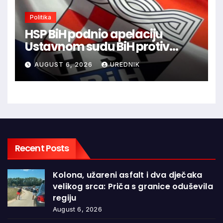
Politika
HSP BiH podnio apelaciju
Ustavnom sudu BiH protiv
ovjere kandidature Slavena
AUGUST 6, 2026
UREDNIK
Kovačevića
Recent Posts
Kolona, užareni asfalt i dva dječaka
velikog srca: Priča s granice oduševila
regiju
August 6, 2026