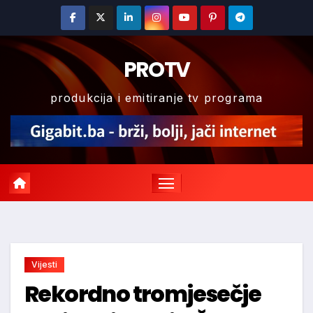
Skip
to
content
PROTV
produkcija i emitiranje tv programa
Vijesti
Rekordno tromjesečje