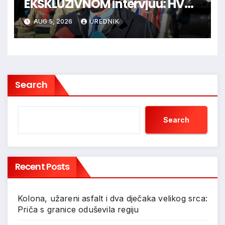
EKSKLUZIVNOM intervjuu: HVO
je trebao ući u Vukovar preko
AUG 5, 2026
UREDNIK
Marinaca, Bogdanovaca i
Bršadina
Search
Search
Recent Posts
Kolona, užareni asfalt i dva dječaka velikog srca:
Priča s granice oduševila regiju