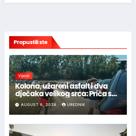
Propustili ste
Vijesti
Kolona, užareni asfalt i dva
dječaka velikog srca: Priča s
granice oduševila regiju
AUGUST 6, 2026
UREDNIK