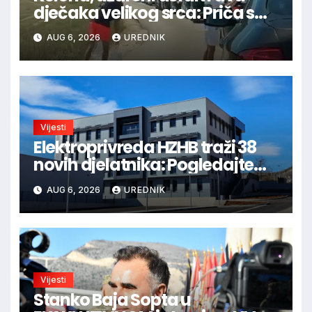
dječaka velikog srca: Priča s
granice oduševila regiju
AUG 6, 2026
UREDNIK
Vijesti
Elektroprivreda HZHB traži 38
novih djelatnika: Pogledajte
otvorena radna mjesta po
AUG 6, 2026
UREDNIK
gradovima
Vijesti
Stanko Baja Sopta u