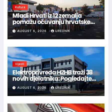
Kultura
Mladi Hrvati iz 12 zemalja
pomažu očuvanju hrvatske
prirodne i kulturne baštine
AUGUST 6, 2026
UREDNIK
Vijesti
Elektroprivreda HZHB traži 38
novih djelatnika: Pogledajte
otvorena radna mjesta po
AUGUST 6, 2026
UREDNIK
gradovima