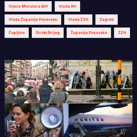
Vijeće Ministara BiH
Vlada RH
Vlada Županije Posavske
Vlada ŽZH
Zagreb
Čapljina
Široki Brijeg
Županija Posavska
ŽZH