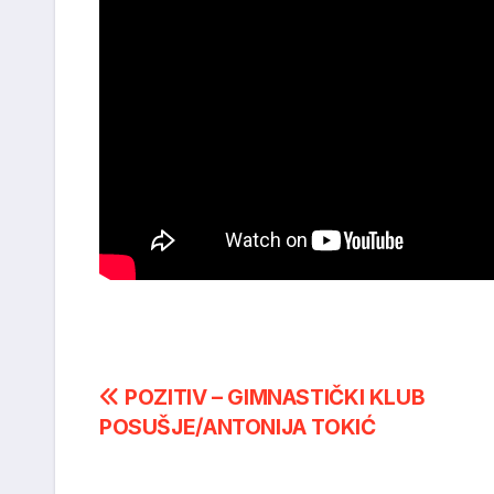
Post
POZITIV – GIMNASTIČKI KLUB
POSUŠJE/ANTONIJA TOKIĆ
navigation