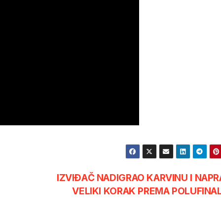
IZVIĐAČ NADIGRAO KARVINU I NAPR
VELIKI KORAK PREMA POLUFINA