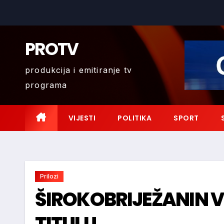
Skip
to
content
PROTV
produkcija i emitiranje tv
programa
VIJESTI
POLITIKA
SPORT
Prilozi
ŠIROKOBRIJEŽANIN 
TITULU