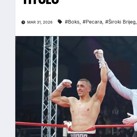
#Boks
,
#Pecara
,
#Široki Brijeg
MAR 31, 2026