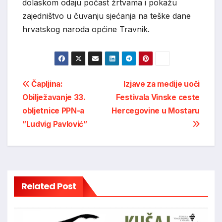
dolaskom odaju počast žrtvama i pokažu
zajedništvo u čuvanju sjećanja na teške dane
hrvatskog naroda općine Travnik.
Post
Čapljina:
Izjave za medije uoči
Obilježavanje 33.
Festivala Vinske ceste
navigation
obljetnice PPN-a
Hercegovine u Mostaru
”Ludvig Pavlović”
Related Post