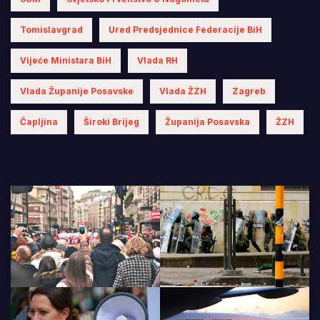
Tomislavgrad
Ured Predsjednice Federacije BiH
Vijeće Ministara BiH
Vlada RH
Vlada Županije Posavske
Vlada ŽZH
Zagreb
Čapljina
Široki Brijeg
Županija Posavska
ŽZH