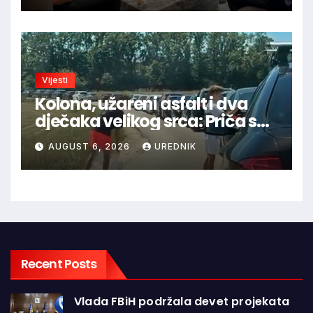
Vijesti
Kolona, užareni asfalt i dva
dječaka velikog srca: Priča s
granice oduševila regiju
AUGUST 6, 2026
UREDNIK
Recent Posts
Vlada FBiH podržala devet projekata