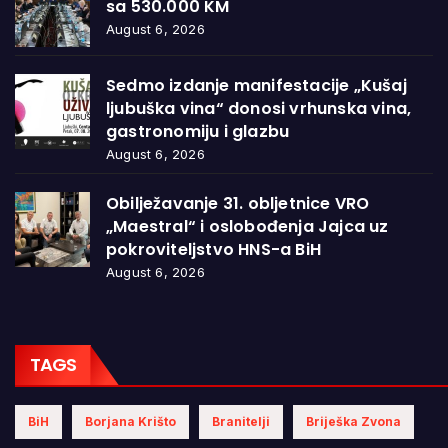
sa 530.000 KM
August 6, 2026
Sedmo izdanje manifestacije „Kušaj
ljubuška vina“ donosi vrhunska vina,
gastronomiju i glazbu
August 6, 2026
Obilježavanje 31. obljetnice VRO
„Maestral“ i oslobođenja Jajca uz
pokroviteljstvo HNS-a BiH
August 6, 2026
TAGS
BiH
Borjana Krišto
Branitelji
Briješka Zvona