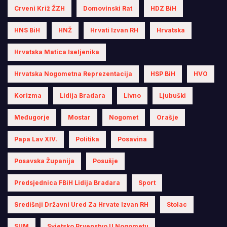
Crveni Križ ŽZH
Domovinski Rat
HDZ BiH
HNS BiH
HNŽ
Hrvati Izvan RH
Hrvatska
Hrvatska Matica Iseljenika
Hrvatska Nogometna Reprezentacija
HSP BiH
HVO
Korizma
Lidija Bradara
Livno
Ljubuški
Međugorje
Mostar
Nogomet
Orašje
Papa Lav XIV.
Politika
Posavina
Posavska Županija
Posušje
Predsjednica FBiH Lidija Bradara
Sport
Središnji Državni Ured Za Hrvate Izvan RH
Stolac
SUM
Svjetsko Prvenstvo U Nogometu