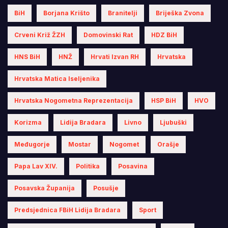
BiH
Borjana Krišto
Branitelji
Briješka Zvona
Crveni Križ ŽZH
Domovinski Rat
HDZ BiH
HNS BiH
HNŽ
Hrvati Izvan RH
Hrvatska
Hrvatska Matica Iseljenika
Hrvatska Nogometna Reprezentacija
HSP BiH
HVO
Korizma
Lidija Bradara
Livno
Ljubuški
Međugorje
Mostar
Nogomet
Orašje
Papa Lav XIV.
Politika
Posavina
Posavska Županija
Posušje
Predsjednica FBiH Lidija Bradara
Sport