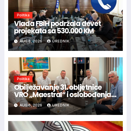
Politika
Vlada FBiH podržala devet
projekata sa 530.000 KM
AUG 6, 2026
UREDNIK
Politika
Obilježavanje 31. obljetnice
VRO „Maestral“ i oslobođenja
Jajca uz pokroviteljstvo HNS-a
AUG 6, 2026
UREDNIK
BiH