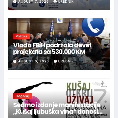
AUGUST 7, 2026
UREDNIK
politika i financijske
perspektive 2028.–2034.
Politika
Vlada FBiH podržala devet
projekata sa 530.000 KM
AUGUST 6, 2026
UREDNIK
Događaji
Sedmo izdanje manifestacije
„Kušaj ljubuška vina“ donosi