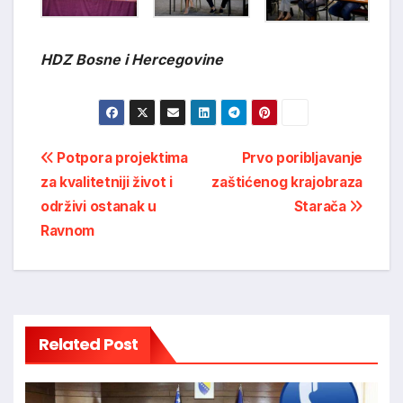
HDZ Bosne i Hercegovine
Post
Potpora projektima
Prvo poribljavanje
za kvalitetniji život i
zaštićenog krajobraza
navigation
održivi ostanak u
Starača
Ravnom
Related Post