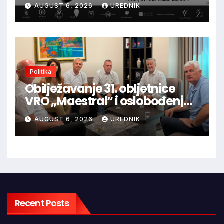
vrhunska vina, gastronomiju i
AUGUST 6, 2026
UREDNIK
glazbu
Politika
Obilježavanje 31. obljetnice
VRO „Maestral“ i oslobođenja
Jajca uz pokroviteljstvo HNS-a
AUGUST 6, 2026
UREDNIK
BiH
Recent Posts