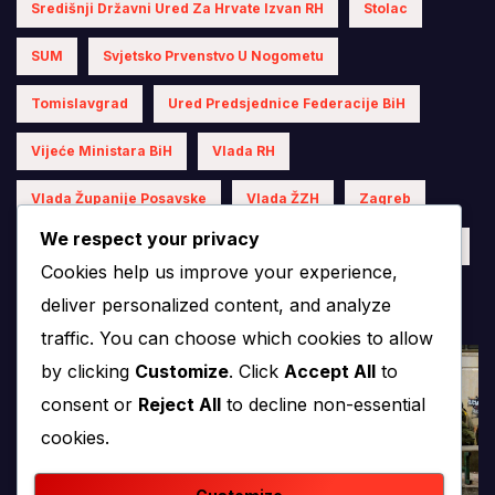
Središnji Državni Ured Za Hrvate Izvan RH
Stolac
SUM
Svjetsko Prvenstvo U Nogometu
Tomislavgrad
Ured Predsjednice Federacije BiH
Vijeće Ministara BiH
Vlada RH
Vlada Županije Posavske
Vlada ŽZH
Zagreb
We respect your privacy
Čapljina
Široki Brijeg
Županija Posavska
ŽZH
Cookies help us improve your experience,
deliver personalized content, and analyze
traffic. You can choose which cookies to allow
by clicking
Customize
. Click
Accept All
to
consent or
Reject All
to decline non-essential
cookies.