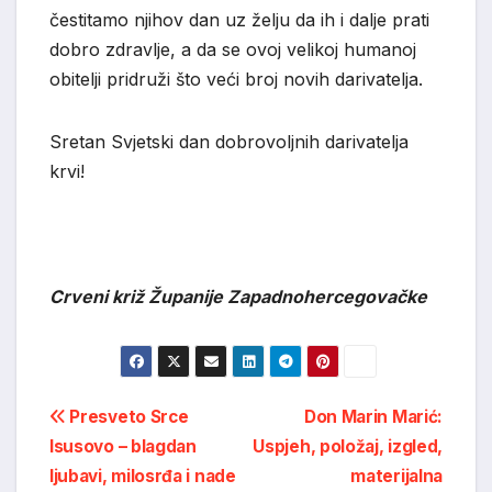
čestitamo njihov dan uz želju da ih i dalje prati
dobro zdravlje, a da se ovoj velikoj humanoj
obitelji pridruži što veći broj novih darivatelja.
Sretan Svjetski dan dobrovoljnih darivatelja
krvi!
Crveni križ Županije Zapadnohercegovačke
Post
Presveto Srce
Don Marin Marić:
Isusovo – blagdan
Uspjeh, položaj, izgled,
navigation
ljubavi, milosrđa i nade
materijalna