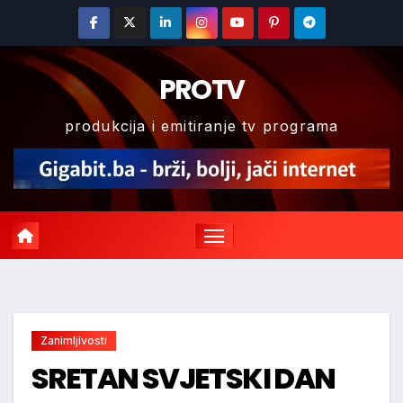
Skip
to
content
PROTV
produkcija i emitiranje tv programa
Zanimljivosti
SRETAN SVJETSKI DAN