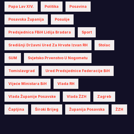
Papa Lav XIV.
Politika
Posavina
Posavska Županija
Posušje
Predsjednica FBiH Lidija Bradara
Sport
Središnji Državni Ured Za Hrvate Izvan RH
Stolac
SUM
Svjetsko Prvenstvo U Nogometu
Tomislavgrad
Ured Predsjednice Federacije BiH
Vijeće Ministara BiH
Vlada RH
Vlada Županije Posavske
Vlada ŽZH
Zagreb
Čapljina
Široki Brijeg
Županija Posavska
ŽZH