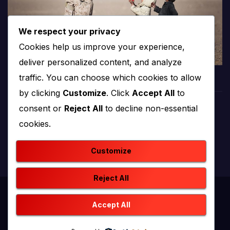
We respect your privacy
Cookies help us improve your experience,
deliver personalized content, and analyze
traffic. You can choose which cookies to allow
by clicking
Customize
. Click
Accept All
to
consent or
Reject All
to decline non-essential
PROTV
cookies.
produkcija i emitiranje tv programa
Customize
Reject All
Proudly powered by WordPress
|
Theme: newstack by
Accept All
Themeansar
.