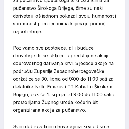
za pučanstvo Ljubuškoga te u Uzarićima za
pučanstvo Širokoga Brijega, čime su naši
darivatelji još jednom pokazali svoju humanost i
spremnost pomoći onima kojima je pomoć
najpotrebnija.
Pozivamo sve postojeće, ali i buduće
darivatelje da se uključe u predstojeće akcije
dobrovoljnog darivanja krvi. Sljedeće akcije na
području Županije Zapadnohercegovačke
održat će se 30. lipnja od 9:00 do 11:00 sati za
djelatnike tvrtki Emerus i TT Kabeli u Širokom
Brijegu, dok će 1. srpnja od 9:00 do 11:00 sati u
prostorijama Župnog ureda Kočerin biti
organizirana akcija za pučanstvo.
Svim dobrovoljnim darivateljima krvi od srca