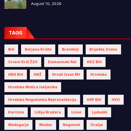
August 10, 2026
TAGS
BiH
Borjana Krišto
Branitelji
Briješka Zvona
Crveni Križ ŽZH
Domovinski Rat
HDZ BiH
HNS BiH
HNŽ
Hrvati Izvan RH
Hrvatska
Hrvatska Matica Iseljenika
Hrvatska Nogometna Reprezentacija
HSP BiH
HVO
Korizma
Lidija Bradara
Livno
Ljubuški
Međugorje
Mostar
Nogomet
Orašje