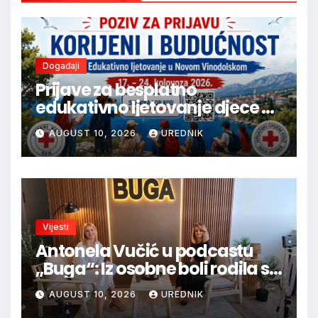
Događaji
Prijave za besplatno
edukativno ljetovanje djece u
Novom Vinodolskom
AUGUST 10, 2026
UREDNIK
Vijesti
Antonela Vučić u podcastu
„Buga“: Iz osobne boli rodila se
„Kuća nade“ za onkološke
AUGUST 10, 2026
UREDNIK
pacijente