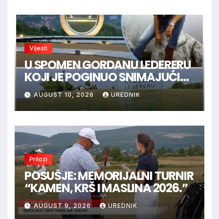
Vijesti
U SPOMEN GORDANU LEDERERU
KOJI JE POGINUO SNIMAJUĆI
ISTINU
AUGUST 10, 2026
UREDNIK
Prilozi
POSUŠJE: MEMORIJALNI TURNIR
“KAMEN, KRŠ I MASLINA 2026.”
AUGUST 9, 2026
UREDNIK