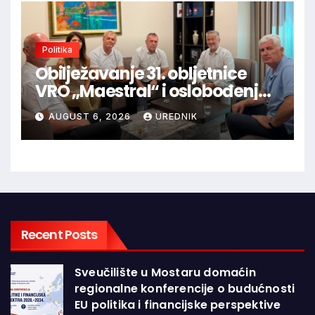
Politika
Obilježavanje 31. obljetnice
VRO „Maestral“ i oslobođenja
Jajca uz pokroviteljstvo HNS-a
AUGUST 6, 2026
UREDNIK
BiH
Recent Posts
Sveučilište u Mostaru domaćin
regionalne konferencije o budućnosti
EU politika i financijske perspektive