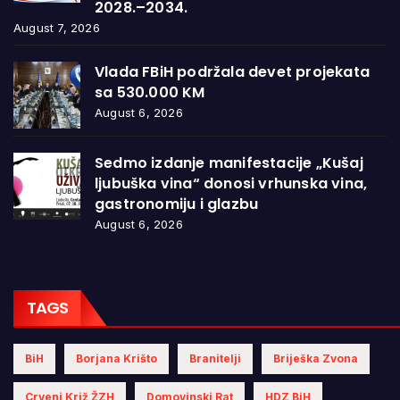
2028.–2034.
August 7, 2026
Vlada FBiH podržala devet projekata
sa 530.000 KM
August 6, 2026
Sedmo izdanje manifestacije „Kušaj
ljubuška vina“ donosi vrhunska vina,
gastronomiju i glazbu
August 6, 2026
TAGS
BiH
Borjana Krišto
Branitelji
Briješka Zvona
Crveni Križ ŽZH
Domovinski Rat
HDZ BiH