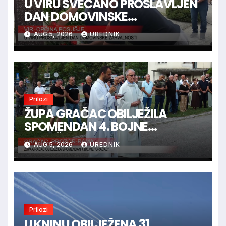
U VIRU SVEČANO PROSLAVLJEN
DAN DOMOVINSKE
ZAHVALNOSTI
AUG 5, 2026
UREDNIK
Prilozi
ŽUPA GRAČAC OBILJEŽILA
SPOMENDAN 4. BOJNE
“GRAČAC”
AUG 5, 2026
UREDNIK
Prilozi
U KNINU OBILJEŽENA 31.