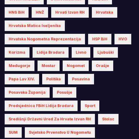
HNS BiH
HNŽ
Hrvati Izvan RH
Hrvatska
Hrvatska Matica Iseljenika
Hrvatska Nogometna Reprezentacija
HSP BiH
HVO
Korizma
Lidija Bradara
Livno
Ljubuški
Međugorje
Mostar
Nogomet
Orašje
Papa Lav XIV.
Politika
Posavina
Posavska Županija
Posušje
Predsjednica FBiH Lidija Bradara
Sport
Središnji Državni Ured Za Hrvate Izvan RH
Stolac
SUM
Svjetsko Prvenstvo U Nogometu