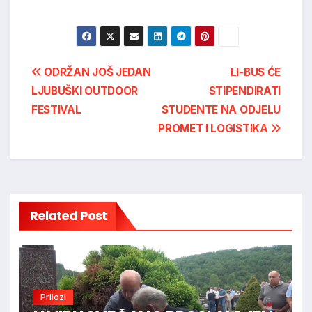
Post
ODRŽAN JOŠ JEDAN
LI-BUS ĆE
LJUBUŠKI OUTDOOR
STIPENDIRATI
navigation
FESTIVAL
STUDENTE NA ODJELU
PROMET I LOGISTIKA
Related Post
Prilozi