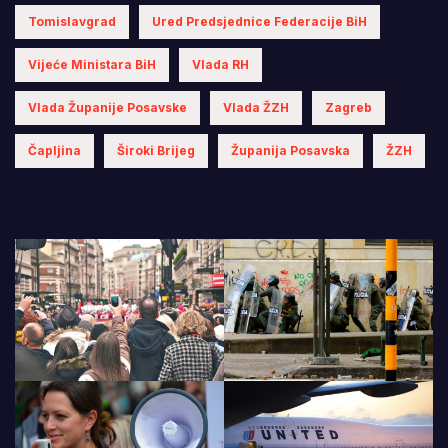
Tomislavgrad
Ured Predsjednice Federacije BiH
Vijeće Ministara BiH
Vlada RH
Vlada Županije Posavske
Vlada ŽZH
Zagreb
Čapljina
Široki Brijeg
Županija Posavska
ŽZH