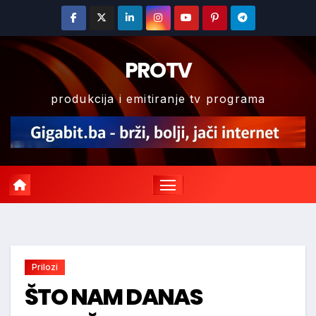
Skip
to
content
PROTV
produkcija i emitiranje tv programa
Prilozi
ŠTO NAM DANAS