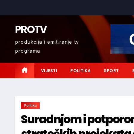
Skip
to
content
PROTV
produkcija i emitiranje tv
programa
VIJESTI
POLITIKA
SPORT
Politika
Suradnjom i potporo
strateških projekata 