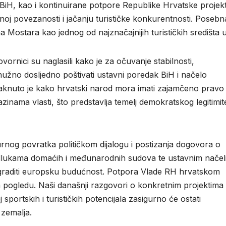
 BiH, kao i kontinuirane potpore Republike Hrvatske projek
oj povezanosti i jačanju turističke konkurentnosti. Posebn
a Mostara kao jednog od najznačajnijih turističkih središta 
vornici su naglasili kako je za očuvanje stabilnosti,
nužno dosljedno poštivati ustavni poredak BiH i načelo
staknuto je kako hrvatski narod mora imati zajamčeno pravo 
azinama vlasti, što predstavlja temelj demokratskog legitimite
urnog povratka političkom dijalogu i postizanja dogovora o
dlukama domaćih i međunarodnih sudova te ustavnim nače
i graditi europsku budućnost. Potpora Vlade RH hrvatskom
pogledu. Naši današnji razgovori o konkretnim projektima t
sportskih i turističkih potencijala zasigurno će ostati
ih zemalja.