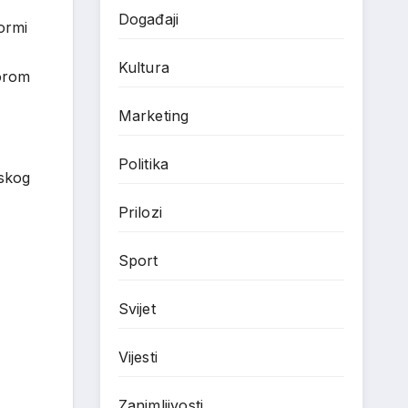
Događaji
ormi
Kultura
porom
Marketing
Politika
tskog
Prilozi
Sport
Svijet
Vijesti
Zanimljivosti