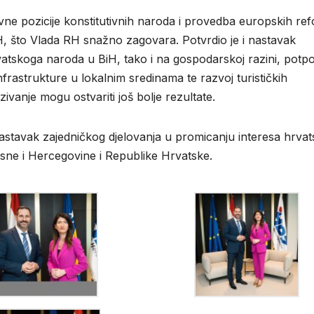
avne pozicije konstitutivnih naroda i provedba europskih ref
H, što Vlada RH snažno zagovara. Potvrdio je i nastavak
hrvatskoga naroda u BiH, tako i na gospodarskoj razini, pot
frastrukture u lokalnim sredinama te razvoj turističkih
zivanje mogu ostvariti još bolje rezultate.
nastavak zajedničkog djelovanja u promicanju interesa hrva
sne i Hercegovine i Republike Hrvatske.