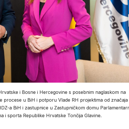
Hrvatske i Bosne i Hercegovine s posebnim naglaskom na
tičke procese u BiH i potporu Vlade RH projektima od značaja
e HDZ-a BiH i zastupnice u Zastupničkom domu Parlamentar
zma i sporta Republike Hrvatske
Tončija Glavine
.