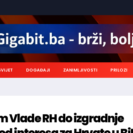
SVIJET
DOGAĐAJI
ZANIMLJIVOSTI
PRILOZI
m Vlade RH do izgradnje
od interesa za Hrvate u Bi