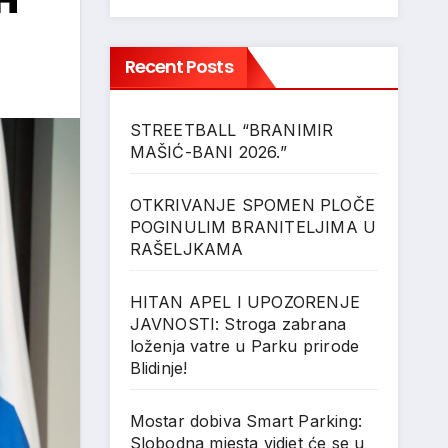
Recent Posts
STREETBALL “BRANIMIR
MAŠIĆ-BANI 2026.”
OTKRIVANJE SPOMEN PLOČE
POGINULIM BRANITELJIMA U
RAŠELJKAMA
HITAN APEL I UPOZORENJE
JAVNOSTI: Stroga zabrana
loženja vatre u Parku prirode
Blidinje!
Mostar dobiva Smart Parking:
Slobodna mjesta vidjet će se u