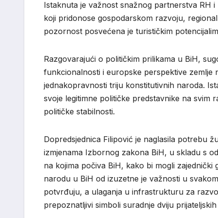
Istaknuta je važnost snažnog partnerstva RH i
koji pridonose gospodarskom razvoju, regionaln
pozornost posvećena je turističkim potencijalim
Razgovarajući o političkim prilikama u BiH, sugo
funkcionalnosti i europske perspektive zemlje 
jednakopravnosti triju konstitutivnih naroda. I
svoje legitimne političke predstavnike na svim r
političke stabilnosti.
Dopredsjednica Filipović
je naglasila potrebu ž
izmjenama Izbornog zakona BiH, u skladu s o
na kojima počiva BiH, kako bi mogli zajedničk
narodu u BiH od izuzetne je važnosti u svakom 
potvrđuju, a ulaganja u infrastrukturu za razvoj 
prepoznatljivi simboli suradnje dviju prijateljsk