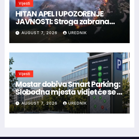
Vijesti
HITAN APEL I UPOZORENJE
JAVNOSTI: Stroga zabrana
loženja vatre u Parku prirode
AUGUST 7, 2026
UREDNIK
Blidinje!
Vijesti
Mostar dobiva Smart Parking:
Slobodna mjesta vidjet će se u
aplikaciji
AUGUST 7, 2026
UREDNIK