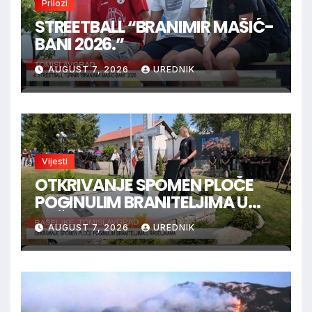
Prilozi
STREETBALL “BRANIMIR MAŠIĆ-
BANI 2026.”
AUGUST 7, 2026
UREDNIK
Vijesti
OTKRIVANJE SPOMEN PLOČE
POGINULIM BRANITELJIMA U
RAŠELJKAMA
AUGUST 7, 2026
UREDNIK