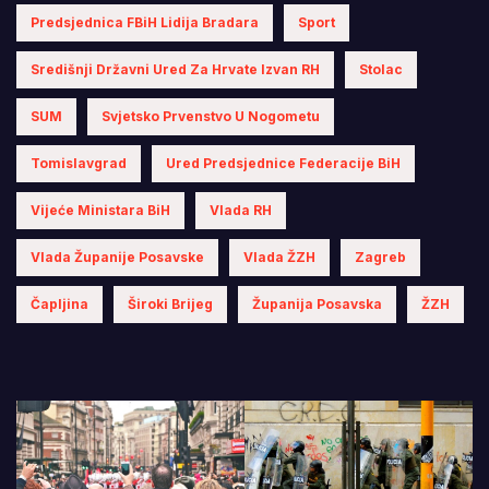
Predsjednica FBiH Lidija Bradara
Sport
Središnji Državni Ured Za Hrvate Izvan RH
Stolac
SUM
Svjetsko Prvenstvo U Nogometu
Tomislavgrad
Ured Predsjednice Federacije BiH
Vijeće Ministara BiH
Vlada RH
Vlada Županije Posavske
Vlada ŽZH
Zagreb
Čapljina
Široki Brijeg
Županija Posavska
ŽZH