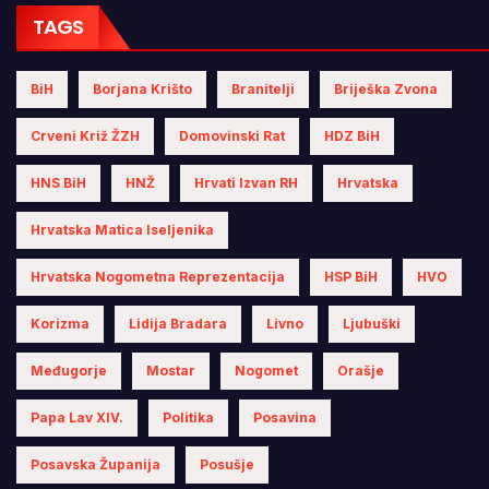
TAGS
BiH
Borjana Krišto
Branitelji
Briješka Zvona
Crveni Križ ŽZH
Domovinski Rat
HDZ BiH
HNS BiH
HNŽ
Hrvati Izvan RH
Hrvatska
Hrvatska Matica Iseljenika
Hrvatska Nogometna Reprezentacija
HSP BiH
HVO
Korizma
Lidija Bradara
Livno
Ljubuški
Međugorje
Mostar
Nogomet
Orašje
Papa Lav XIV.
Politika
Posavina
Posavska Županija
Posušje