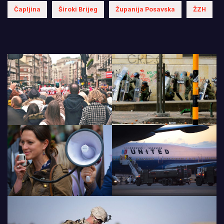
Čapljina
Široki Brijeg
Županija Posavska
ŽZH