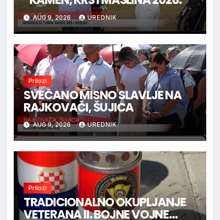
AUG 9, 2026
UREDNIK
Prilozi
SVEČANO MISNO SLAVLJE NA
RAJKOVAČI, ŠUJICA
AUG 9, 2026
UREDNIK
Prilozi
TRADICIONALNO OKUPLJANJE
VETERANA II. BOJNE VOJNE