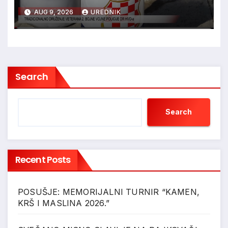
POLICIJE HVO-a -
AUG 9, 2026
UREDNIK
TOMISLAVGRAD
Search
Search
Recent Posts
POSUŠJE: MEMORIJALNI TURNIR “KAMEN,
KRŠ I MASLINA 2026.”