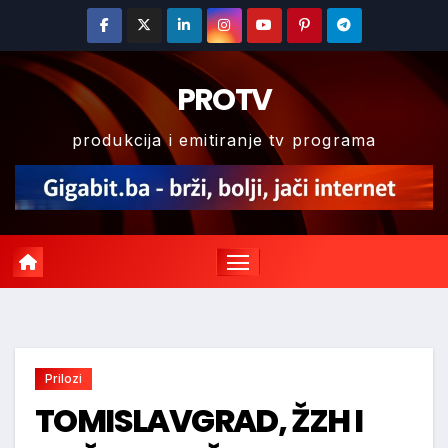
Skip
to
content
PROTV
produkcija i emitiranje tv programa
Prilozi
TOMISLAVGRAD, ŽZH I