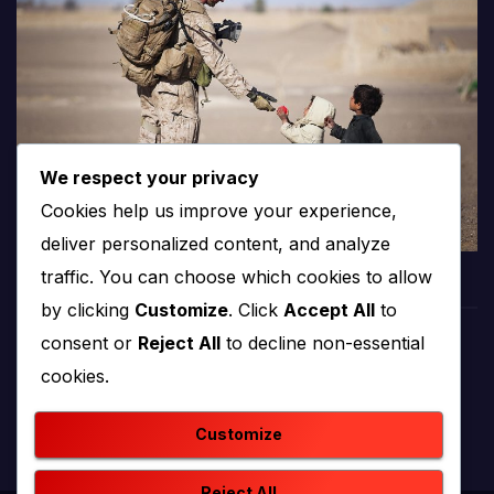
We respect your privacy
Cookies help us improve your experience,
deliver personalized content, and analyze
traffic. You can choose which cookies to allow
by clicking
Customize
. Click
Accept All
to
consent or
Reject All
to decline non-essential
PROTV
cookies.
produkcija i emitiranje tv programa
Customize
Reject All