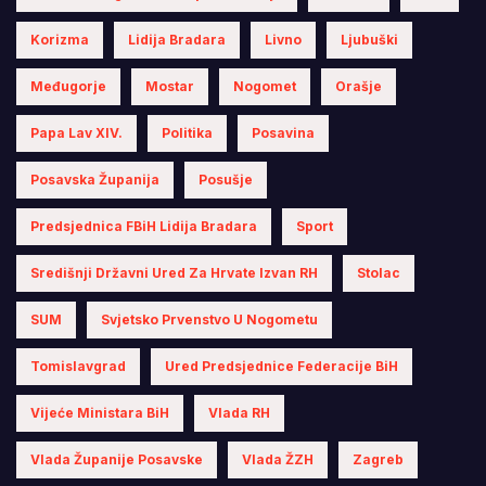
Korizma
Lidija Bradara
Livno
Ljubuški
Međugorje
Mostar
Nogomet
Orašje
Papa Lav XIV.
Politika
Posavina
Posavska Županija
Posušje
Predsjednica FBiH Lidija Bradara
Sport
Središnji Državni Ured Za Hrvate Izvan RH
Stolac
SUM
Svjetsko Prvenstvo U Nogometu
Tomislavgrad
Ured Predsjednice Federacije BiH
Vijeće Ministara BiH
Vlada RH
Vlada Županije Posavske
Vlada ŽZH
Zagreb