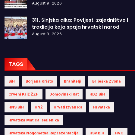
August 9, 2026
311. Sinjska alka: Povijest, zajedništvo i
tradicija koja spaja hrvatski narod
August 9, 2026
TAGS
BiH
Borjana Krišto
Branitelji
Briješka Zvona
Crveni Križ ŽZH
Domovinski Rat
HDZ BiH
HNS BiH
HNŽ
Hrvati Izvan RH
Hrvatska
Hrvatska Matica Iseljenika
Hrvatska Nogometna Reprezentacija
HSP BiH
HVO