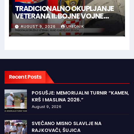
TRADICIONALNO OKUPLJANJE
VETERANA II. BOJNE VOJNE
POLICIJE HVO-a -
AUGUST 9, 2026
UREDNIK
TOMISLAVGRAD
Recent Posts
POSUŠJE: MEMORIJALNI TURNIR “KAMEN,
KRŠ I MASLINA 2026.”
August 9, 2026
SVEČANO MISNO SLAVLJE NA
RAJKOVAČI, ŠUJICA