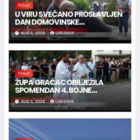
Prilozi
U VIRU SVEČANO PROSLAVLJEN
DAN DOMOVINSKE
ZAHVALNOSTI
AUG 5, 2026
UREDNIK
Prilozi
ŽUPA GRAČAC OBILJEŽILA
SPOMENDAN 4. BOJNE
“GRAČAC”
AUG 5, 2026
UREDNIK