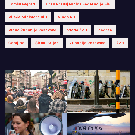
Tomislavgrad
Ured Predsjednice Federacije BiH
Vijeće Ministara BiH
Vlada RH
Vlada Županije Posavske
Vlada ŽZH
Zagreb
Čapljina
Široki Brijeg
Županija Posavska
ŽZH