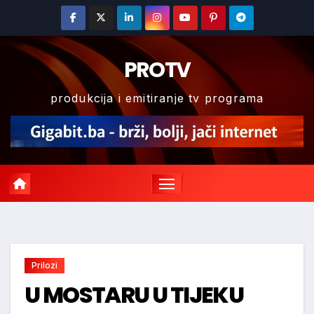
Skip
to
content
PROTV
produkcija i emitiranje tv programa
Prilozi
U MOSTARU U TIJEKU