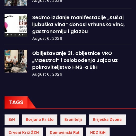
August 6, 2026
Sedmo izdanje manifestacije „Kušaj
ljubuška vina“ donosi vrhunska vina,
gastronomiju i glazbu
August 6, 2026
Obilježavanje 31. obljetnice VRO
„Maestral“ i oslobođenja Jajca uz
pokroviteljstvo HNS-a BiH
August 6, 2026
TAGS
BiH
Borjana Krišto
Branitelji
Briješka Zvona
Crveni Križ ŽZH
Domovinski Rat
HDZ BiH