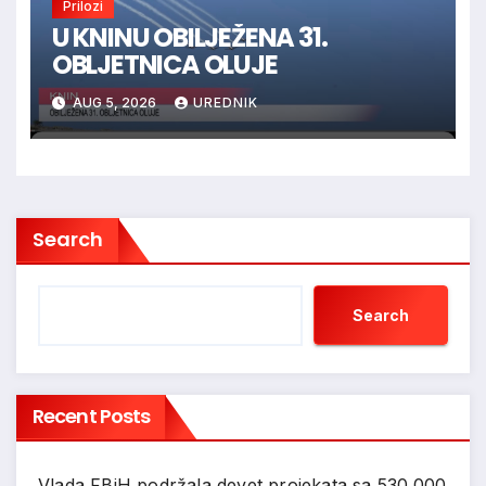
Prilozi
U KNINU OBILJEŽENA 31.
OBLJETNICA OLUJE
AUG 5, 2026
UREDNIK
Search
Search
Recent Posts
Vlada FBiH podržala devet projekata sa 530.000