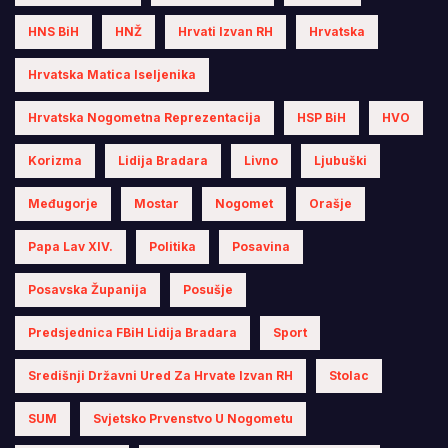
HNS BiH
HNŽ
Hrvati Izvan RH
Hrvatska
Hrvatska Matica Iseljenika
Hrvatska Nogometna Reprezentacija
HSP BiH
HVO
Korizma
Lidija Bradara
Livno
Ljubuški
Međugorje
Mostar
Nogomet
Orašje
Papa Lav XIV.
Politika
Posavina
Posavska Županija
Posušje
Predsjednica FBiH Lidija Bradara
Sport
Središnji Državni Ured Za Hrvate Izvan RH
Stolac
SUM
Svjetsko Prvenstvo U Nogometu