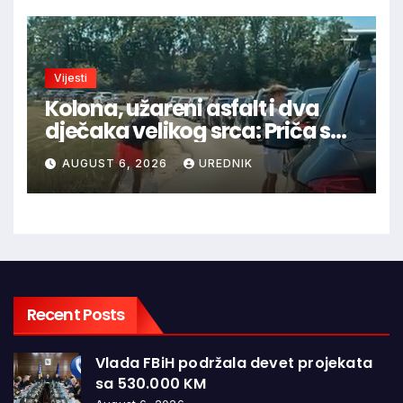
Vijesti
Kolona, užareni asfalt i dva
dječaka velikog srca: Priča s
granice oduševila regiju
AUGUST 6, 2026
UREDNIK
Recent Posts
Vlada FBiH podržala devet projekata
sa 530.000 KM