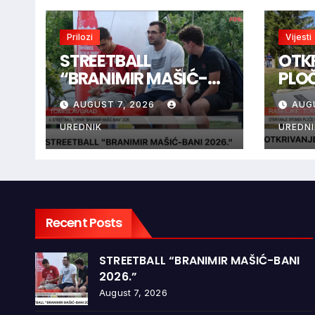
Prilozi
Vijesti
STREETBALL
OTK
“BRANIMIR MAŠIĆ-
PLO
BANI 2026.”
BRAN
AUGUST 7, 2026
AUG
RAŠ
UREDNIK
UREDNI
Recent Posts
STREETBALL “BRANIMIR MAŠIĆ-BANI
2026.”
August 7, 2026