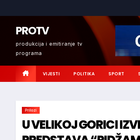
Skip
to
content
PROTV
produkcija i emitiranje tv
programa
VIJESTI
POLITIKA
SPORT
Prilozi
U VELIKOJ GORICI IZ
PREDSTAVA “PIDŽAMA