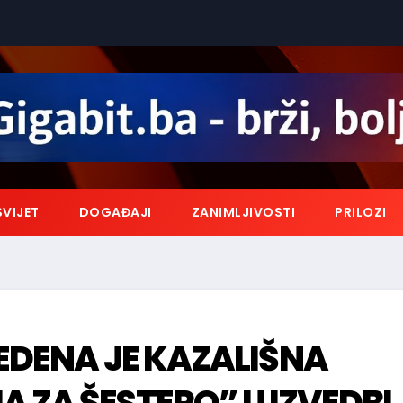
SVIJET
DOGAĐAJI
ZANIMLJIVOSTI
PRILOZI
VEDENA JE KAZALIŠNA
 ZA ŠESTERO” U IZVEDBI