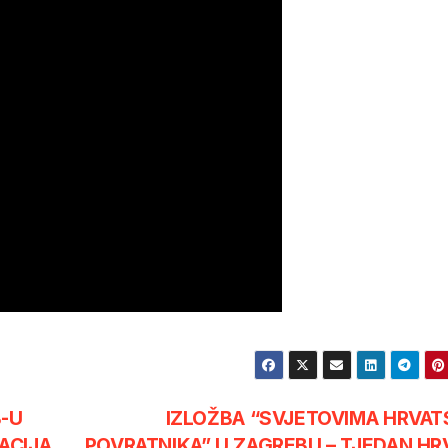
B-U
IZLOŽBA “SVJETOVIMA HRVAT
ACIJA
POVRATNIKA” U ZAGREBU – TJEDAN HR