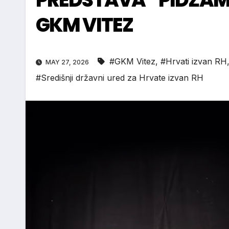
GKM VITEZ
#GKM Vitez
,
#Hrvati izvan RH
MAY 27, 2026
#Središnji državni ured za Hrvate izvan RH