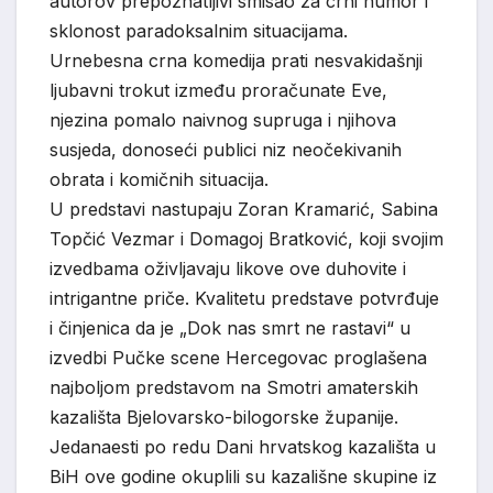
autorov prepoznatljivi smisao za crni humor i
sklonost paradoksalnim situacijama.
Urnebesna crna komedija prati nesvakidašnji
ljubavni trokut između proračunate Eve,
njezina pomalo naivnog supruga i njihova
susjeda, donoseći publici niz neočekivanih
obrata i komičnih situacija.
U predstavi nastupaju Zoran Kramarić, Sabina
Topčić Vezmar i Domagoj Bratković, koji svojim
izvedbama oživljavaju likove ove duhovite i
intrigantne priče. Kvalitetu predstave potvrđuje
i činjenica da je „Dok nas smrt ne rastavi“ u
izvedbi Pučke scene Hercegovac proglašena
najboljom predstavom na Smotri amaterskih
kazališta Bjelovarsko-bilogorske županije.
Jedanaesti po redu Dani hrvatskog kazališta u
BiH ove godine okuplili su kazališne skupine iz