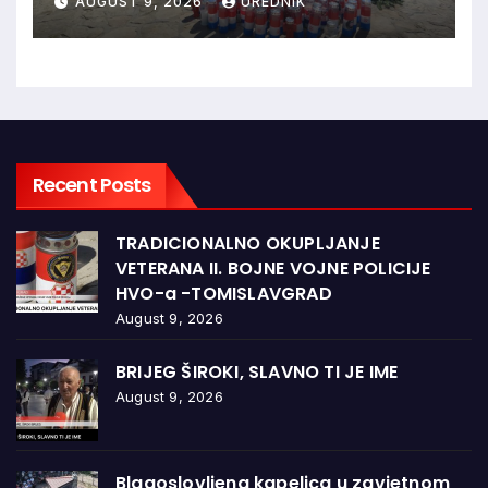
AUGUST 9, 2026
UREDNIK
sudski postupak
Recent Posts
TRADICIONALNO OKUPLJANJE
VETERANA II. BOJNE VOJNE POLICIJE
HVO-a -TOMISLAVGRAD
August 9, 2026
BRIJEG ŠIROKI, SLAVNO TI JE IME
August 9, 2026
Blagoslovljena kapelica u zavjetnom