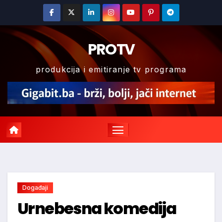
Skip
to
content
PROTV
produkcija i emitiranje tv programa
Događaji
Urnebesna komedija