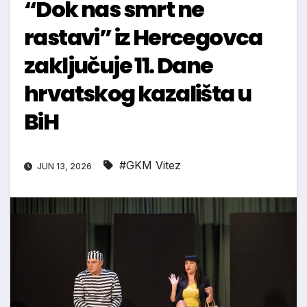
“Dok nas smrt ne
rastavi” iz Hercegovca
zaključuje 11. Dane
hrvatskog kazališta u
BiH
#GKM Vitez
JUN 13, 2026