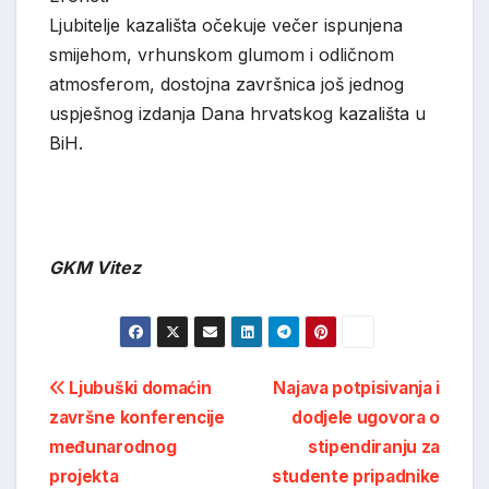
Ljubitelje kazališta očekuje večer ispunjena
smijehom, vrhunskom glumom i odličnom
atmosferom, dostojna završnica još jednog
uspješnog izdanja Dana hrvatskog kazališta u
BiH.
GKM Vitez
Post
Ljubuški domaćin
Najava potpisivanja i
završne konferencije
dodjele ugovora o
navigation
međunarodnog
stipendiranju za
projekta
studente pripadnike