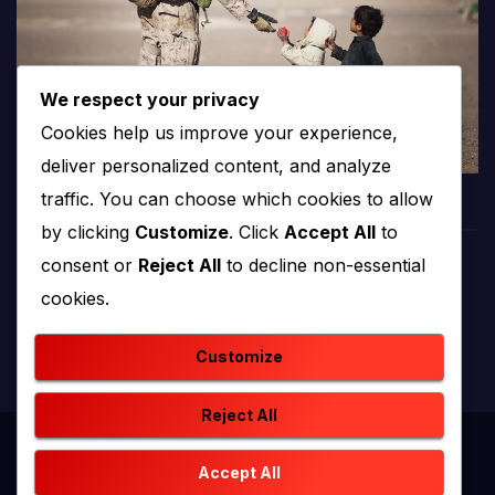
We respect your privacy
Cookies help us improve your experience,
deliver personalized content, and analyze
traffic. You can choose which cookies to allow
by clicking
Customize
. Click
Accept All
to
consent or
Reject All
to decline non-essential
PROTV
cookies.
produkcija i emitiranje tv programa
Customize
Reject All
Proudly powered by WordPress
|
Theme: newstack by
Accept All
Themeansar
.