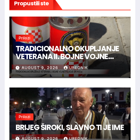
Propustili ste
Prilozi
TRADICIONALNO OKUPLJANJE
VETERANA II. BOJNE VOJNE
POLICIJE HVO-a -
AUGUST 9, 2026
UREDNIK
TOMISLAVGRAD
Prilozi
BRIJEG ŠIROKI, SLAVNO TI JE IME
AUGUST 9, 2026
UREDNIK