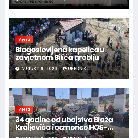
Vijesti
Blagoslovljena kapelica u
zavjetnom Bilića groblju
AUGUST 9, 2026
UREDNIK
Vijesti
34 godine od ubojstva Blaža
Kraljevića i osmorice HOS-
ovaca: Danas najavljen novi