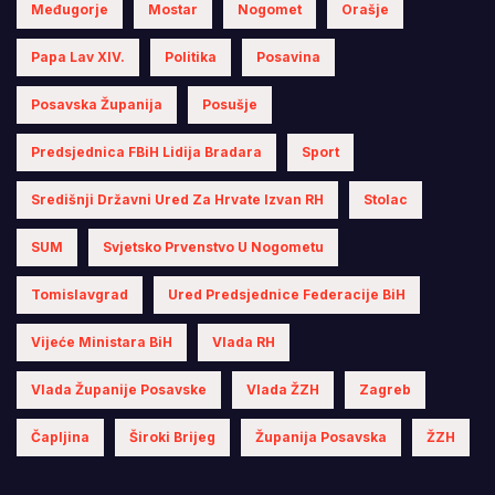
Međugorje
Mostar
Nogomet
Orašje
Papa Lav XIV.
Politika
Posavina
Posavska Županija
Posušje
Predsjednica FBiH Lidija Bradara
Sport
Središnji Državni Ured Za Hrvate Izvan RH
Stolac
SUM
Svjetsko Prvenstvo U Nogometu
Tomislavgrad
Ured Predsjednice Federacije BiH
Vijeće Ministara BiH
Vlada RH
Vlada Županije Posavske
Vlada ŽZH
Zagreb
Čapljina
Široki Brijeg
Županija Posavska
ŽZH