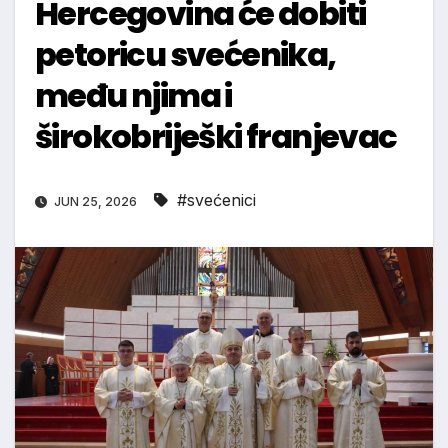
Hercegovina će dobiti
petoricu svećenika,
među njima i
širokobriješki franjevac
#svećenici
JUN 25, 2026