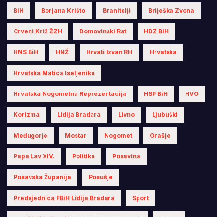
BiH
Borjana Krišto
Branitelji
Briješka Zvona
Crveni Križ ŽZH
Domovinski Rat
HDZ BiH
HNS BiH
HNŽ
Hrvati Izvan RH
Hrvatska
Hrvatska Matica Iseljenika
Hrvatska Nogometna Reprezentacija
HSP BiH
HVO
Korizma
Lidija Bradara
Livno
Ljubuški
Međugorje
Mostar
Nogomet
Orašje
Papa Lav XIV.
Politika
Posavina
Posavska Županija
Posušje
Predsjednica FBiH Lidija Bradara
Sport