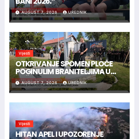
BANI 2026.”
AUGUST 7, 2026
UREDNIK
Vijesti
OTKRIVANJE SPOMEN PLOČE
POGINULIM BRANITELJIMA U
RAŠELJKAMA
AUGUST 7, 2026
UREDNIK
Vijesti
HITAN APEL I UPOZORENJE