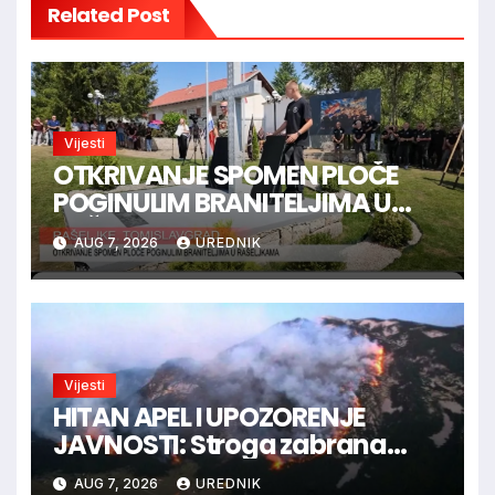
Related Post
Vijesti
OTKRIVANJE SPOMEN PLOČE
POGINULIM BRANITELJIMA U
RAŠELJKAMA
AUG 7, 2026
UREDNIK
Vijesti
HITAN APEL I UPOZORENJE
JAVNOSTI: Stroga zabrana
loženja vatre u Parku prirode
AUG 7, 2026
UREDNIK