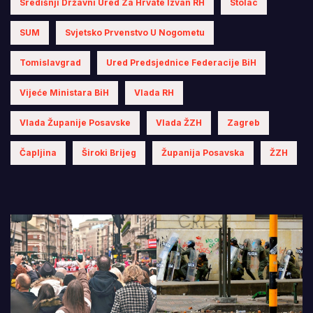
Središnji Državni Ured Za Hrvate Izvan RH
Stolac
SUM
Svjetsko Prvenstvo U Nogometu
Tomislavgrad
Ured Predsjednice Federacije BiH
Vijeće Ministara BiH
Vlada RH
Vlada Županije Posavske
Vlada ŽZH
Zagreb
Čapljina
Široki Brijeg
Županija Posavska
ŽZH