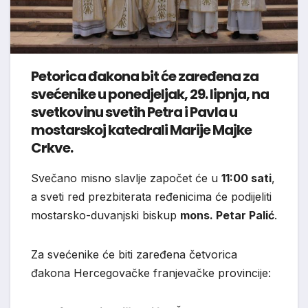
Petorica đakona bit će zaređena za
svećenike u ponedjeljak, 29. lipnja, na
svetkovinu svetih Petra i Pavla u
mostarskoj katedrali Marije Majke
Crkve.
Svečano misno slavlje započet će u
11:00 sati
,
a sveti red prezbiterata ređenicima će podijeliti
mostarsko-duvanjski biskup
mons. Petar Palić
.
Za svećenike će biti zaređena četvorica
đakona Hercegovačke franjevačke provincije: