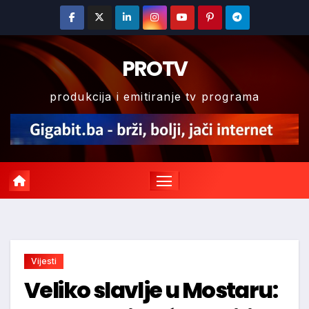
Skip
to
content
PROTV
produkcija i emitiranje tv programa
Vijesti
Veliko slavlje u Mostaru: