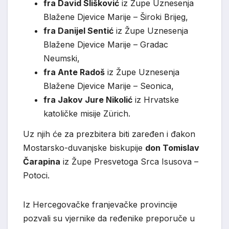
fra David Slišković
iz Župe Uznesenja
Blažene Djevice Marije – Široki Brijeg,
fra Danijel Sentić
iz Župe Uznesenja
Blažene Djevice Marije – Gradac
Neumski,
fra Ante Radoš
iz Župe Uznesenja
Blažene Djevice Marije – Seonica,
fra Jakov Jure Nikolić
iz Hrvatske
katoličke misije Zürich.
Uz njih će za prezbitera biti zaređen i đakon
Mostarsko-duvanjske biskupije
don Tomislav
Čarapina
iz Župe Presvetoga Srca Isusova –
Potoci.
Iz Hercegovačke franjevačke provincije
pozvali su vjernike da ređenike preporuče u