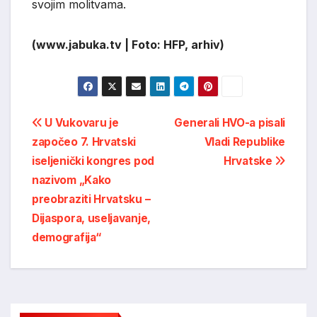
svojim molitvama.
(www.jabuka.tv | Foto: HFP, arhiv)
Post
U Vukovaru je
Generali HVO-a pisali
započeo 7. Hrvatski
Vladi Republike
navigation
iseljenički kongres pod
Hrvatske
nazivom „Kako
preobraziti Hrvatsku –
Dijaspora, useljavanje,
demografija“