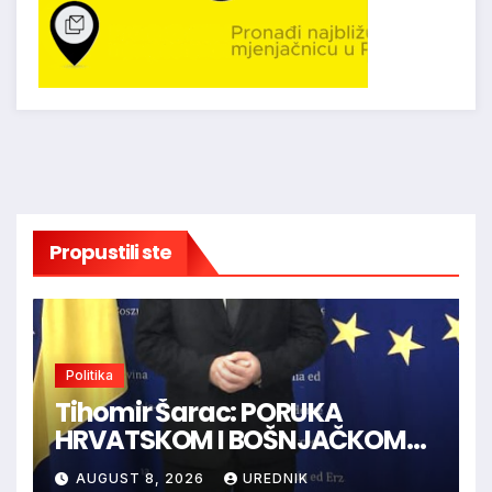
Propustili ste
Politika
Tihomir Šarac: PORUKA
HRVATSKOM I BOŠNJAČKOM
NARODU U BiH
AUGUST 8, 2026
UREDNIK