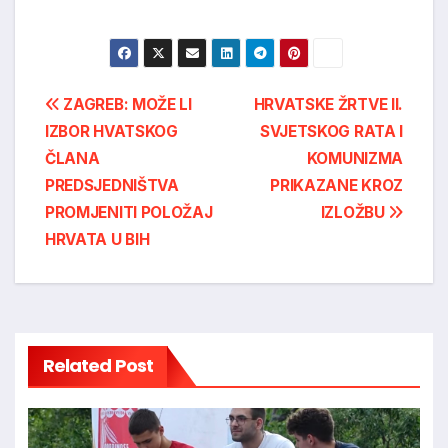
Post
ZAGREB: MOŽE LI
HRVATSKE ŽRTVE ll.
IZBOR HVATSKOG
SVJETSKOG RATA I
navigation
ČLANA
KOMUNIZMA
PREDSJEDNIŠTVA
PRIKAZANE KROZ
PROMJENITI POLOŽAJ
IZLOŽBU
HRVATA U BIH
Related Post