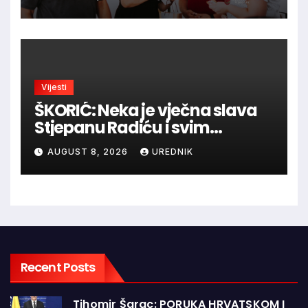
Vijesti
ŠKORIĆ: Neka je vječna slava
Stjepanu Radiću i svim
hrvatskim velikanima, a
AUGUST 8, 2026
UREDNIK
vječna zahvalnost hrvatskim
braniteljima
Recent Posts
Tihomir Šarac: PORUKA HRVATSKOM I