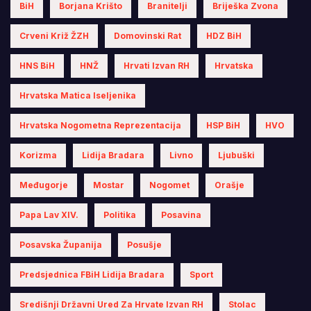
BiH
Borjana Krišto
Branitelji
Briješka Zvona
Crveni Križ ŽZH
Domovinski Rat
HDZ BiH
HNS BiH
HNŽ
Hrvati Izvan RH
Hrvatska
Hrvatska Matica Iseljenika
Hrvatska Nogometna Reprezentacija
HSP BiH
HVO
Korizma
Lidija Bradara
Livno
Ljubuški
Međugorje
Mostar
Nogomet
Orašje
Papa Lav XIV.
Politika
Posavina
Posavska Županija
Posušje
Predsjednica FBiH Lidija Bradara
Sport
Središnji Državni Ured Za Hrvate Izvan RH
Stolac