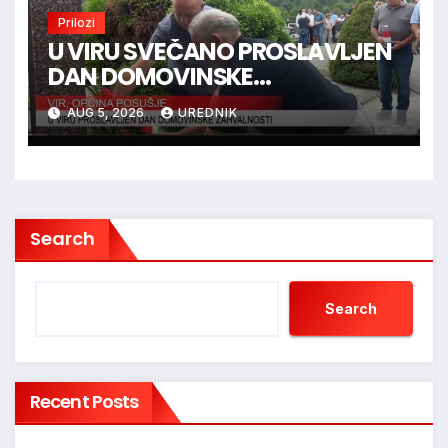
Prilozi
U VIRU SVEČANO PROSLAVLJEN
DAN DOMOVINSKE
ZAHVALNOSTI
AUG 5, 2026
UREDNIK
Search
Search
Recent Posts