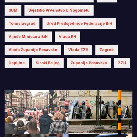
SUM
Svjetsko Prvenstvo U Nogometu
Tomislavgrad
Ured Predsjednice Federacije BiH
Vijeće Ministara BiH
Vlada RH
Vlada Županije Posavske
Vlada ŽZH
Zagreb
Čapljina
Široki Brijeg
Županija Posavska
ŽZH