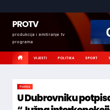
Skip
to
content
PROTV
produkcija i emitiranje tv
programa
VIJESTI
POLITIKA
SPORT
Politika
U Dubrovniku potpi
“Južna interkonekcija