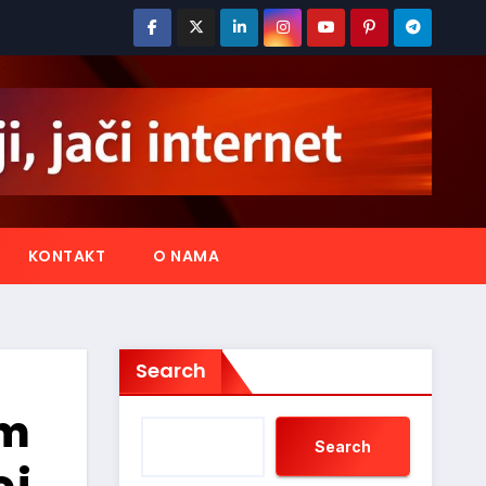
KONTAKT
O NAMA
Search
um
Search
 i