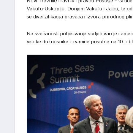
Novi Travnik/Travnik i pravcu Posušje – Grude 
Vakufu-Uskoplju, Donjem Vakufu i Jajcu, te od
se diverzifikacija pravaca i izvora prirodnog pl
Na svečanosti potpisivanja sudjelovao je i ameri
visoke dužnosnike i zvanice prisutne na 10. oblje