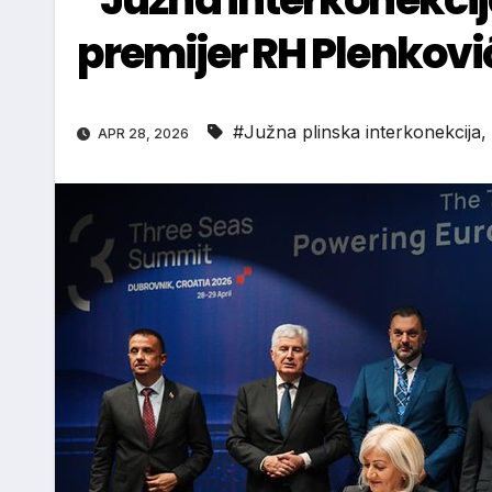
premijer RH Plenković
#Južna plinska interkonekcija
,
APR 28, 2026