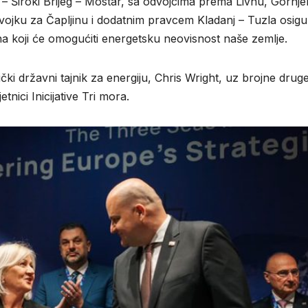
– Široki Brijeg – Mostar, sa odvojcima prema Livnu, Gornj
vojku za Čapljinu i dodatnim pravcem Kladanj – Tuzla osig
ina koji će omogućiti energetsku neovisn
ost naš
e zemlje.
čki državni tajnik za energiju
,
Chris Wright
, uz brojne drug
tnici Inicijative Tri mora.