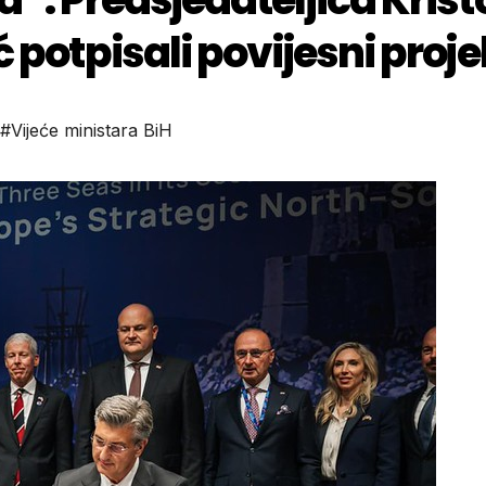
 potpisali povijesni proje
#Vijeće ministara BiH