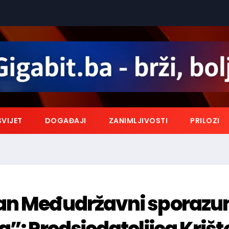
SVIJET
DOGAĐAJI
ZANIMLJIVOSTI
PRILOZI
san Međudržavni sporaz
”: Predsjedateljica Krišto