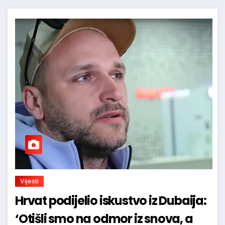
Vijesti
Hrvat podijelio iskustvo iz Dubaija:
‘Otišli smo na odmor iz snova, a