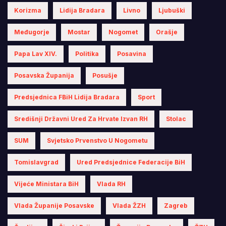
Korizma
Lidija Bradara
Livno
Ljubuški
Međugorje
Mostar
Nogomet
Orašje
Papa Lav XIV.
Politika
Posavina
Posavska Županija
Posušje
Predsjednica FBiH Lidija Bradara
Sport
Središnji Državni Ured Za Hrvate Izvan RH
Stolac
SUM
Svjetsko Prvenstvo U Nogometu
Tomislavgrad
Ured Predsjednice Federacije BiH
Vijeće Ministara BiH
Vlada RH
Vlada Županije Posavske
Vlada ŽZH
Zagreb