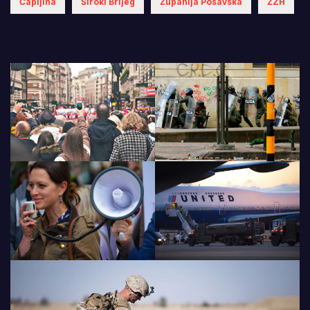
Čapljina
Široki Brijeg
Županija Posavska
ŽZH