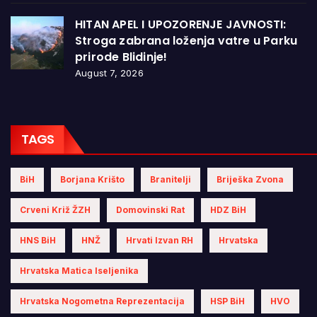
HITAN APEL I UPOZORENJE JAVNOSTI:
Stroga zabrana loženja vatre u Parku
prirode Blidinje!
August 7, 2026
TAGS
BiH
Borjana Krišto
Branitelji
Briješka Zvona
Crveni Križ ŽZH
Domovinski Rat
HDZ BiH
HNS BiH
HNŽ
Hrvati Izvan RH
Hrvatska
Hrvatska Matica Iseljenika
Hrvatska Nogometna Reprezentacija
HSP BiH
HVO