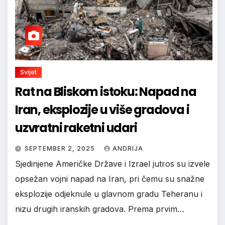
Svijet
Rat na Bliskom istoku: Napad na
Iran, eksplozije u više gradova i
uzvratni raketni udari
SEPTEMBER 2, 2025
ANDRIJA
Sjedinjene Američke Države i Izrael jutros su izvele
opsežan vojni napad na Iran, pri čemu su snažne
eksplozije odjeknule u glavnom gradu Teheranu i
nizu drugih iranskih gradova. Prema prvim…