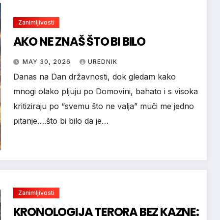
Zanimljivosti
AKO NE ZNAŠ ŠTO BI BILO
MAY 30, 2026
UREDNIK
Danas na Dan državnosti, dok gledam kako
mnogi olako pljuju po Domovini, bahato i s visoka
kritiziraju po “svemu što ne valja” muči me jedno
pitanje….što bi bilo da je…
Zanimljivosti
KRONOLOGIJA TERORA BEZ KAZNE: