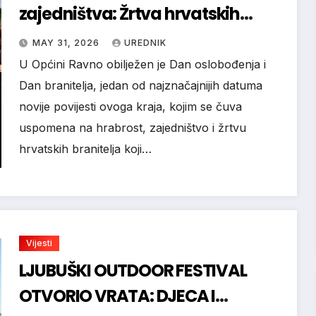
zajedništva: Žrtva hrvatskih
branitelja trajni je temelj slobode
MAY 31, 2026
UREDNIK
U Općini Ravno obilježen je Dan oslobođenja i
Dan branitelja, jedan od najznačajnijih datuma
novije povijesti ovoga kraja, kojim se čuva
uspomena na hrabrost, zajedništvo i žrtvu
hrvatskih branitelja koji…
Vijesti
LJUBUŠKI OUTDOOR FESTIVAL
OTVORIO VRATA: DJECA I