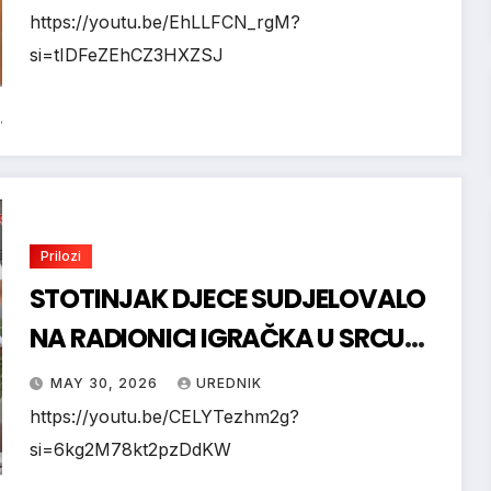
1997.
https://youtu.be/EhLLFCN_rgM?
si=tIDFeZEhCZ3HXZSJ
Prilozi
STOTINJAK DJECE SUDJELOVALO
NA RADIONICI IGRAČKA U SRCU
NA TJEDNU HRVATA IZVAN RH
MAY 30, 2026
UREDNIK
https://youtu.be/CELYTezhm2g?
si=6kg2M78kt2pzDdKW