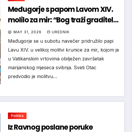
Međugorje s papom Lavom XIV.
molilo za mir: “Bog traži graditelje
mira”
MAY 31, 2026
UREDNIK
Međugorje se u subotu navečer pridružilo papi
Lavu XIV. u velikoj molitvi krunice za mir, kojom je
u Vatikanskim vrtovima obilježen završetak
marijanskog mjeseca svibnja. Sveti Otac
predvodio je molitvu…
Politika
Iz Ravnog poslane poruke