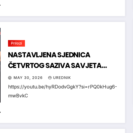
Prilozi
NASTAVLJENA SJEDNICA
ČETVRTOG SAZIVA SAVJETA
VLADE REPUBLIKE HRVATSKE ZA
MAY 30, 2026
UREDNIK
HRVATE IZVAN RH
https://youtu.be/hyRDodvGgkY?si=rPQ0kHug6-
mwBvkC