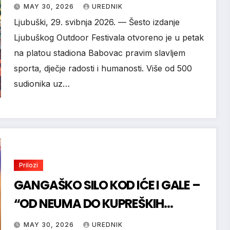
HUMANITARNA UTRKA OBILJEŽILI
MAY 30, 2026
UREDNIK
PRVI DAN
Ljubuški, 29. svibnja 2026. — Šesto izdanje
Ljubuškog Outdoor Festivala otvoreno je u petak
na platou stadiona Babovac pravim slavljem
sporta, dječje radosti i humanosti. Više od 500
sudionika uz…
Prilozi
GANGAŠKO SILO KOD IĆE I GALE –
“OD NEUMA DO KUPREŠKIH
VRATA” 2.DIO / TOMISLAVGRAD
MAY 30, 2026
UREDNIK