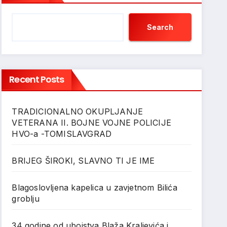
Search
Recent Posts
TRADICIONALNO OKUPLJANJE
VETERANA II. BOJNE VOJNE POLICIJE
HVO-a -TOMISLAVGRAD
BRIJEG ŠIROKI, SLAVNO TI JE IME
Blagoslovljena kapelica u zavjetnom Bilića
groblju
34 godine od ubojstva Blaža Kraljevića i