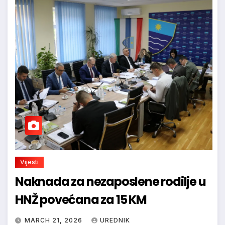
Vijesti
Naknada za nezaposlene rodilje u
HNŽ povećana za 15 KM
MARCH 21, 2026
UREDNIK