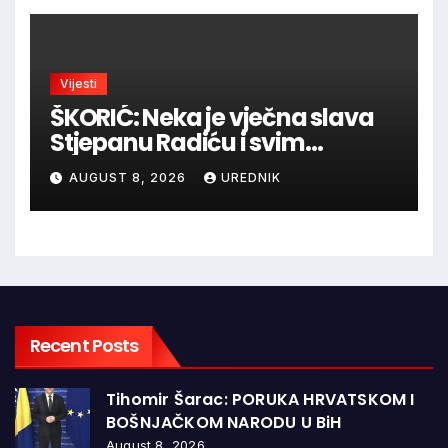
Vijesti
ŠKORIĆ: Neka je vječna slava
Stjepanu Radiću i svim
hrvatskim velikanima, a
AUGUST 8, 2026
UREDNIK
vječna zahvalnost hrvatskim
braniteljima
Recent Posts
Tihomir Šarac: PORUKA HRVATSKOM I
BOŠNJAČKOM NARODU U BiH
August 8, 2026