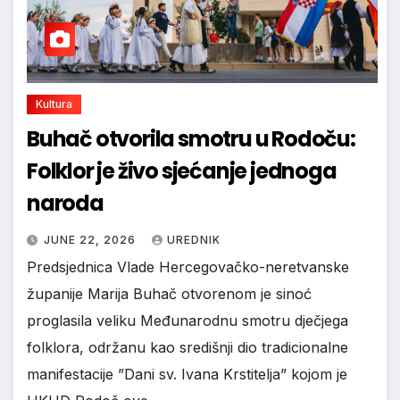
Kultura
Buhač otvorila smotru u Rodoču:
Folklor je živo sjećanje jednoga
naroda
JUNE 22, 2026
UREDNIK
Predsjednica Vlade Hercegovačko-neretvanske
županije Marija Buhač otvorenom je sinoć
proglasila veliku Međunarodnu smotru dječjega
folklora, održanu kao središnji dio tradicionalne
manifestacije ”Dani sv. Ivana Krstitelja” kojom je