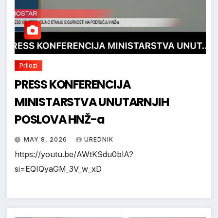
Prilozi
PRESS KONFERENCIJA
MINISTARSTVA UNUTARNJIH
POSLOVA HNŽ-a
MAY 8, 2026
UREDNIK
https://youtu.be/AWtKSdu0blA?
si=EQIQyaGM_3V_w_xD