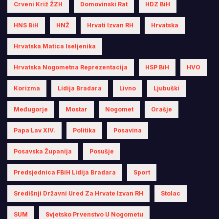
Crveni Križ ŽZH
Domovinski Rat
HDZ BiH
HNS BiH
HNŽ
Hrvati Izvan RH
Hrvatska
Hrvatska Matica Iseljenika
Hrvatska Nogometna Reprezentacija
HSP BiH
HVO
Korizma
Lidija Bradara
Livno
Ljubuški
Međugorje
Mostar
Nogomet
Orašje
Papa Lav XIV.
Politika
Posavina
Posavska Županija
Posušje
Predsjednica FBiH Lidija Bradara
Sport
Središnji Državni Ured Za Hrvate Izvan RH
Stolac
SUM
Svjetsko Prvenstvo U Nogometu