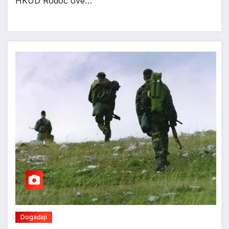
HKUD Rodoč ove…
Događaji