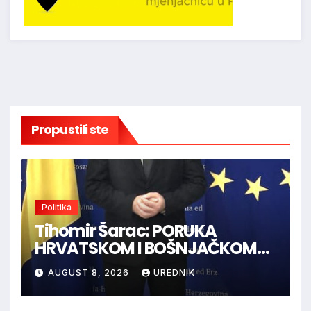
Propustili ste
Politika
Tihomir Šarac: PORUKA
HRVATSKOM I BOŠNJAČKOM
NARODU U BiH
AUGUST 8, 2026
UREDNIK