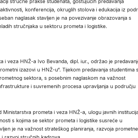
iji stručne prakse studenata, gostujućih predavanja
aktivnosti, konferencija, okruglih stolova i edukacija iz pod
seban naglasak stavljen je na povezivanje obrazovanja s
ladih stručnjaka u sektoru prometa i logistike.
 i veza HNŽ-a Ivo Bevanda, dipl. iur., održao je predavanj
„Prometni izazovi u HNŽ-u“. Tijekom predavanja studentima 
ci prometnog sektora, s posebnim naglaskom na važnost
infrastrukture i suvremenih procesa upravljanja u području
 rad Ministarstva prometa i veza HNŽ-a, ulogu javnih institucij
sti s kojima se sektor prometa i logistike susreće u
jen je na važnost strateškog planiranja, razvoja prometne
 i razvoj stručnih kadrova.