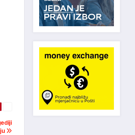
ediji
iju