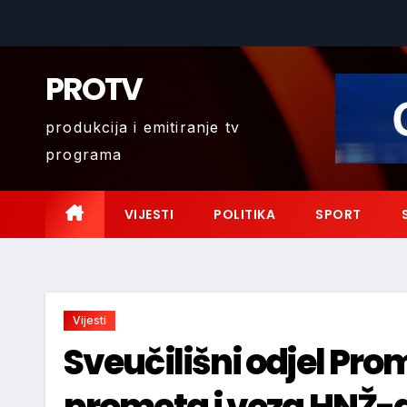
Skip
to
content
PROTV
produkcija i emitiranje tv
programa
VIJESTI
POLITIKA
SPORT
Vijesti
Sveučilišni odjel Prom
prometa i veza HNŽ-a