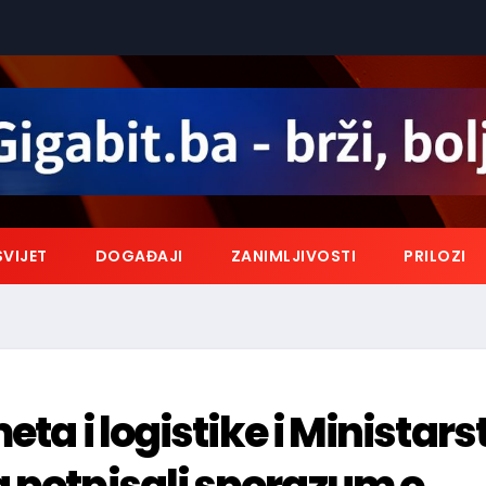
SVIJET
DOGAĐAJI
ZANIMLJIVOSTI
PRILOZI
eta i logistike i Ministars
 potpisali sporazum o