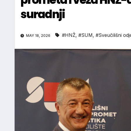
suradnji
#HNŽ
,
#SUM
,
#Sveučilišni odje
MAY 18, 2026