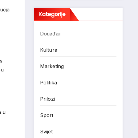
ručja
Kategorije
Događaji
Kultura
e
Marketing
su
Politika
Prilozi
a u
Sport
Svijet