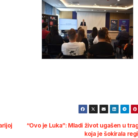
rijoj
“Ovo je Luka”: Mladi život ugašen u trag
koja je šokirala reg