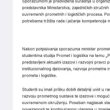
Sporazumom je predviđena suradnja u organizac
predstavnika Ministarstva, zajedničkih stručnih 
suvremenih prometnih i logističkih procesa. Po
potrebama tržišta rada i jačanje kompetencija m
Nakon potpisivanja sporazuma ministar prometa
studentima studija Promet i logistika na temu 
predstavljeni aktualni izazovi i razvojni prav
institucionalnog djelovanja, razvoja prometne 
prometa i logistike.
Studenti su imali priliku dobiti detaljniji uvid u
razvoju prometnog sustava te izazove i mogućno
suvremenom okruženju. Poseban naglasak stavl
povezanosti te kontinuiranog ulaganja u znanje