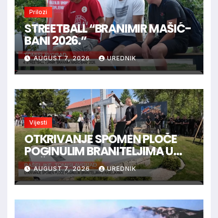
Prilozi
STREETBALL “BRANIMIR MAŠIĆ-
BANI 2026.”
AUGUST 7, 2026
UREDNIK
Vijesti
OTKRIVANJE SPOMEN PLOČE
POGINULIM BRANITELJIMA U
RAŠELJKAMA
AUGUST 7, 2026
UREDNIK