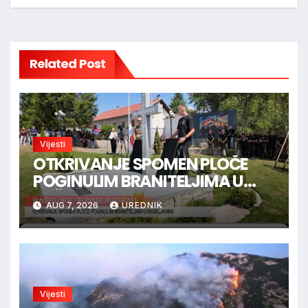
Related Post
Vijesti
OTKRIVANJE SPOMEN PLOČE
POGINULIM BRANITELJIMA U
RAŠELJKAMA
AUG 7, 2026
UREDNIK
Vijesti