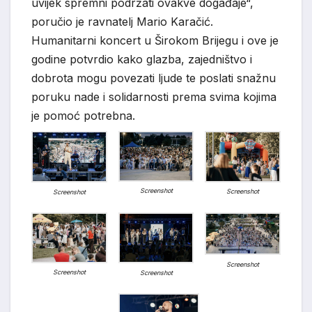
uvijek spremni podržati ovakve događaje“,
poručio je ravnatelj Mario Karačić.
Humanitarni koncert u Širokom Brijegu i ove je
godine potvrdio kako glazba, zajedništvo i
dobrota mogu povezati ljude te poslati snažnu
poruku nade i solidarnosti prema svima kojima
je pomoć potrebna.
Screenshot
Screenshot
Screenshot
Screenshot
Screenshot
Screenshot