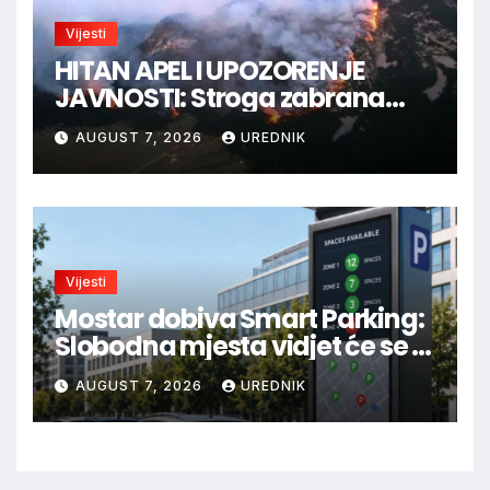
Vijesti
HITAN APEL I UPOZORENJE
JAVNOSTI: Stroga zabrana
loženja vatre u Parku prirode
AUGUST 7, 2026
UREDNIK
Blidinje!
Vijesti
Mostar dobiva Smart Parking:
Slobodna mjesta vidjet će se u
aplikaciji
AUGUST 7, 2026
UREDNIK