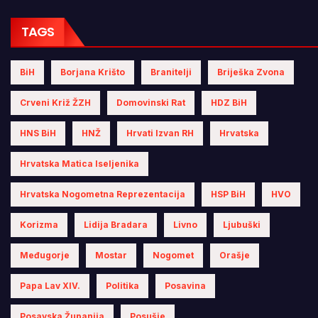
TAGS
BiH
Borjana Krišto
Branitelji
Briješka Zvona
Crveni Križ ŽZH
Domovinski Rat
HDZ BiH
HNS BiH
HNŽ
Hrvati Izvan RH
Hrvatska
Hrvatska Matica Iseljenika
Hrvatska Nogometna Reprezentacija
HSP BiH
HVO
Korizma
Lidija Bradara
Livno
Ljubuški
Međugorje
Mostar
Nogomet
Orašje
Papa Lav XIV.
Politika
Posavina
Posavska Županija
Posušje