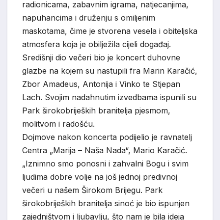
radionicama, zabavnim igrama, natjecanjima,
napuhancima i druženju s omiljenim
maskotama, čime je stvorena vesela i obiteljska
atmosfera koja je obilježila cijeli događaj.
Središnji dio večeri bio je koncert duhovne
glazbe na kojem su nastupili fra Marin Karačić,
Zbor Amadeus, Antonija i Vinko te Stjepan
Lach. Svojim nadahnutim izvedbama ispunili su
Park širokobrijeških branitelja pjesmom,
molitvom i radošću.
Dojmove nakon koncerta podijelio je ravnatelj
Centra „Marija – Naša Nada“, Mario Karačić.
„Iznimno smo ponosni i zahvalni Bogu i svim
ljudima dobre volje na još jednoj predivnoj
večeri u našem Širokom Brijegu. Park
širokobrijeških branitelja sinoć je bio ispunjen
zajedništvom i ljubavlju, što nam je bila ideja