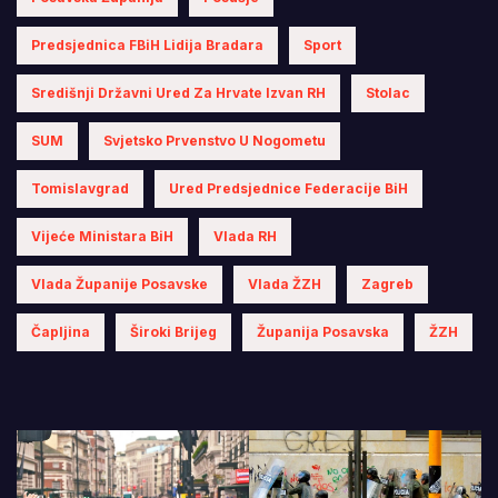
Predsjednica FBiH Lidija Bradara
Sport
Središnji Državni Ured Za Hrvate Izvan RH
Stolac
SUM
Svjetsko Prvenstvo U Nogometu
Tomislavgrad
Ured Predsjednice Federacije BiH
Vijeće Ministara BiH
Vlada RH
Vlada Županije Posavske
Vlada ŽZH
Zagreb
Čapljina
Široki Brijeg
Županija Posavska
ŽZH