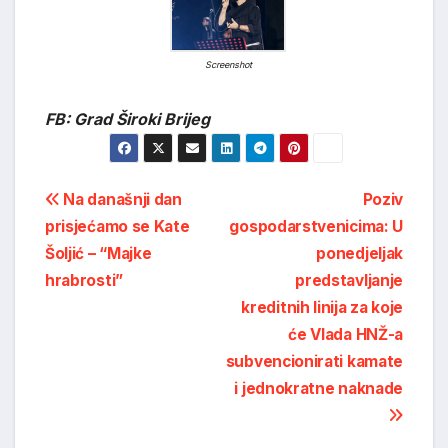
Screenshot
FB: Grad Široki Brijeg
Post
Na današnji dan
Poziv
prisjećamo se Kate
gospodarstvenicima: U
navigation
Šoljić – “Majke
ponedjeljak
hrabrosti”
predstavljanje
kreditnih linija za koje
će Vlada HNŽ-a
subvencionirati kamate
i jednokratne naknade