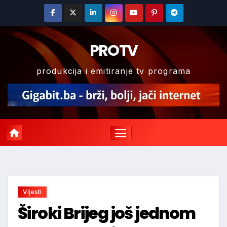
Skip
to
content
PROTV
produkcija i emitiranje tv programa
Vijesti
Široki Brijeg još jednom