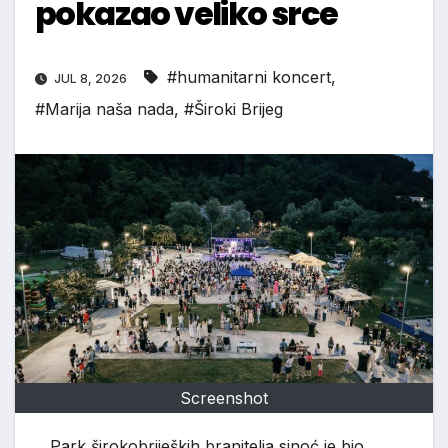
pokazao veliko srce
#humanitarni koncert
,
JUL 8, 2026
#Marija naša nada
,
#Široki Brijeg
Screenshot
Park širokobrijeških branitelja sinoć je bio