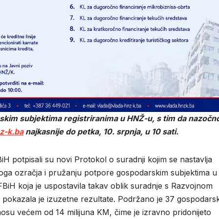
skim subjektima registriranima u HNŽ-u, s tim da nazočn
z-k.ba
najkasnije do petka, 10. srpnja, u 10 sati.
potpisali su novi Protokol o suradnji kojim se nastavlja
oga ozračja i pružanju potpore gospodarskim subjektima u
iH koja je uspostavila takav oblik suradnje s Razvojnom
okazala je izuzetne rezultate. Podržano je 37 gospodarsk
nosu većem od 14 milijuna KM, čime je izravno pridonijeto