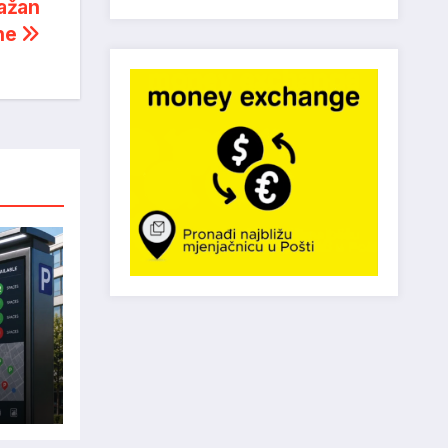
važan
ine