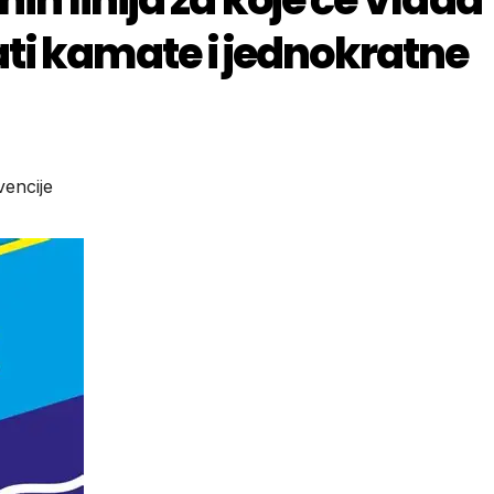
ti kamate i jednokratne
encije