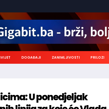
SVIJET
DOGAĐAJI
ZANIMLJIVOSTI
PRILOZI
icima: U ponedjeljak
ih linija za koje će Vlada