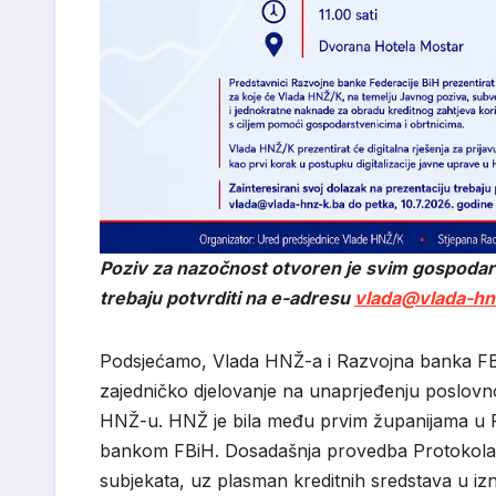
Poziv za nazočnost otvoren je svim gospodar
trebaju potvrditi na e-adresu
vlada@vlada-hn
Podsjećamo, Vlada HNŽ-a i Razvojna banka FBiH 
zajedničko djelovanje na unaprjeđenju poslovn
HNŽ-u. HNŽ je bila među prvim županijama u FB
bankom FBiH. Dosadašnja provedba Protokola p
subjekata, uz plasman kreditnih sredstava u iz