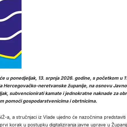
e u ponedjeljak, 13. srpnja 2026. godine, s početkom u 11 
Vlada Hercegovačko-neretvanske županije, na osnovu Javn
jeljak, subvencionirati kamate i jednokratne naknade za ob
jem pomoći gospodarstvenicima i obrtnicima.
Ž-a, a stručnjaci iz Vlade ujedno će nazočnima predstaviti 
 prvi korak u postupku digitaliziranja javne uprave u Županiji