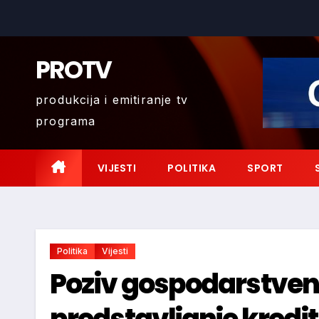
Skip
to
content
PROTV
produkcija i emitiranje tv
programa
VIJESTI
POLITIKA
SPORT
Politika
Vijesti
Poziv gospodarstven
predstavljanje kreditn