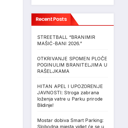
Recent Posts
STREETBALL “BRANIMIR
MAŠIĆ-BANI 2026.”
OTKRIVANJE SPOMEN PLOČE
POGINULIM BRANITELJIMA U
RAŠELJKAMA
HITAN APEL I UPOZORENJE
JAVNOSTI: Stroga zabrana
loženja vatre u Parku prirode
Blidinje!
Mostar dobiva Smart Parking:
Slobodna mjesta vidjet će se u