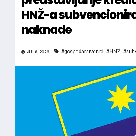
HNŽ-a subvencionira
naknade
#gospodarstvenici
,
#HNŽ
,
#subv
JUL 8, 2026