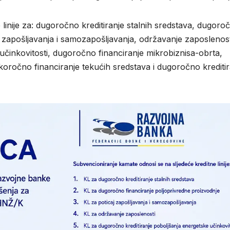
linije za: dugoročno kreditiranje stalnih sredstava, dugoro
j zapošljavanja i samozapošljavanja, održavanje zaposlenost
učinkovitosti, dugoročno financiranje mikrobiznisa-obrta,
koročno financiranje tekućih sredstava i dugoročno kreditir