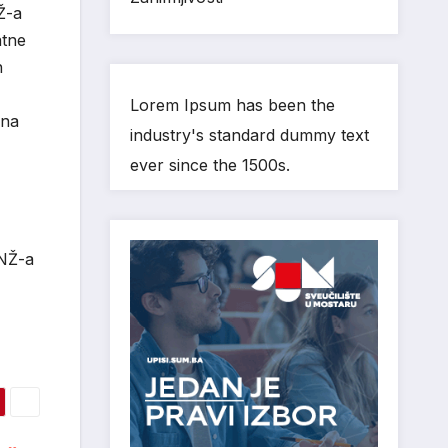
Ž-a
atne
h
Lorem Ipsum has been the
 na
industry's standard dummy text
ever since the 1500s.
HNŽ-a