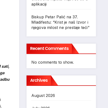
aplikaciji
Biskup Petar Palić na 37.
Mladifestu: “Krist je naš Izvor i
njegova milost ne prestaje teći”
Recent Comments
No comments to show.
sati,
oga
radbu
Archives
August 2026
i
.