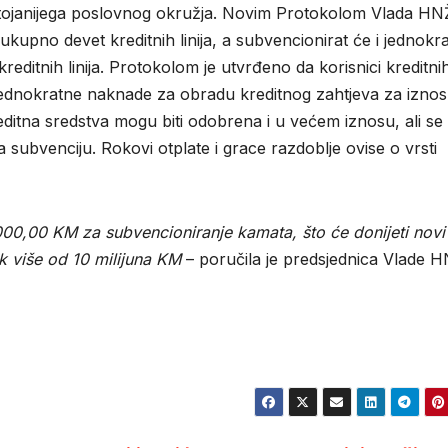
stojanijega poslovnog okružja. Novim Protokolom Vlada HN
ukupno devet kreditnih linija, a subvencionirat će i jednokr
editnih linija. Protokolom je utvrđeno da korisnici kreditni
jednokratne naknade za obradu kreditnog zahtjeva za iznos
ditna sredstva mogu biti odobrena i u većem iznosu, ali se
subvenciju. Rokovi otplate i grace razdoblje ovise o vrsti
00,00 KM za subvencioniranje kamata, što će donijeti novi
k više od 10 milijuna KM
– poručila je predsjednica Vlade 